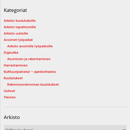
Kategoriat
Arkisto kuulutuksille
Arkisto tapahtumille
Arkisto uutisille
Avoimet työpaikat
Arkisto avoimille työpaikoille
Digisulka
Asuminen ja rakentaminen
Harrastaminen
Kulttuuripalvelut – ajankohtaista
Kuulutukset
Rakennusvalvonnan kuulutukset
Uutiset
Yleinen
Arkisto
Arkisto