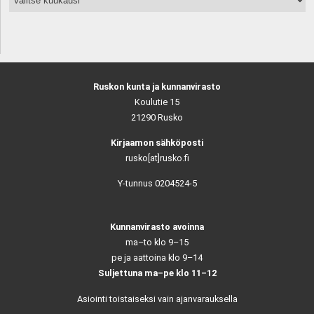
Ruskon kunta ja kunnanvirasto
Koulutie 15
21290 Rusko
Kirjaamon sähköposti
rusko[at]rusko.fi
Y-tunnus 0204524-5
Kunnanvirasto avoinna
ma–to klo 9–15
pe ja aattoina klo 9–14
Suljettuna ma–pe klo 11–12
Asiointi toistaiseksi vain ajanvarauksella