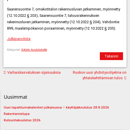
Saarensuontie 7, omakotitalon rakennusluvan jatkaminen, myönnetty
(12.10.2022 § 203); Saarensuontie 7, talousrakennuksen
rakennusluvan jatkaminen, myönnetty (12.10.2022 § 204); Vahdontie
899, maalämpökaivon poraaminen, myönnetty (12.10.2022 § 205).
Julkipanolista
Kategoriat:
Arkisto kuulutuksille
Takaisin
Artikkelien
Varhaiskasvatuksen sijaisuuksia
Ruskon uusi yhdistysohjelma on
selaus
yhteiskehittämisen tulos
Uusimmat
Uusi tapahtumakalenteri julkaisussa – käyttäjäkoulutus 28.8.2026
Rakentamislupa
Kutsuntakuulutus 2026