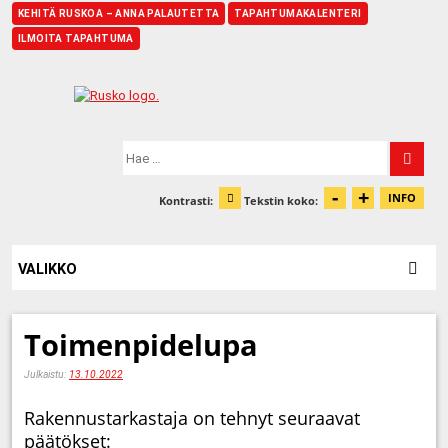
KEHITÄ RUSKOA – ANNA PALAUTETTA
TAPAHTUMAKALENTERI
ILMOITA TAPAHTUMA
Etusivu
Hae:
-
+
Pienennä t
Suurenn
INFO
Kontrasti:
Tekstin koko:
Tiet
Muuta kontrastia
VALIKKO
Toimenpidelupa
Julkaistu:
13.10.2022
Rakennustarkastaja on tehnyt seuraavat
päätökset: