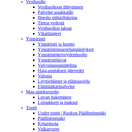
Vesihuolto
Vesihuoltoon liittyminen
Palvelut asiakkaille
Ilmoita mittarilukema
Tietoa vedestä
Vesihuollon taksat
Vikatilanteet
Ympäristö
Ympäristö ja luonto
Ympäristönsuojelumääräykset
Ympäristöterveydenhuolto
Ympäristöluvat
Valvontasuunnitelma
Haja-asutuksen jätevedet
Valonia
Löytöeläimet ja eläinsuojelu
Eläinlääkäripalvelut
Maa-aineksenotto
Luvan hakeminen
Lomakkeet ja maksut
Tontit
Uudet tontit | Ruskon Päällistönmäki
Päällistönmäki
Ketunluola
Valkiavuori