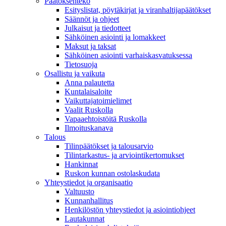
Päätöksenteko
Esityslistat, pöytäkirjat ja viranhaltijapäätökset
Säännöt ja ohjeet
Julkaisut ja tiedotteet
Sähköinen asiointi ja lomakkeet
Maksut ja taksat
Sähköinen asiointi varhaiskasvatuksessa
Tietosuoja
Osallistu ja vaikuta
Anna palautetta
Kuntalaisaloite
Vaikuttajatoimielimet
Vaalit Ruskolla
Vapaaehtoistöitä Ruskolla
Ilmoituskanava
Talous
Tilinpäätökset ja talousarvio
Tilintarkastus- ja arviointikertomukset
Hankinnat
Ruskon kunnan ostolaskudata
Yhteystiedot ja organisaatio
Valtuusto
Kunnanhallitus
Henkilöstön yhteystiedot ja asiointiohjeet
Lautakunnat