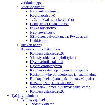
verkkokauppa
Nuorisopalvelut
Nuorisotalotoiminta
Koulunuorisotyö
1.-2. luokkalaisten kesäkerhot
Leirit, retket ja tapahtumat
Etsivä nuorisotyö
Nuorisovaltuusto
Sähköinen palvelukanava: Pyydä apua!
Linkkivinkit
Ruskon nanny
Hyvinvoinnin edistäminen
Kohdeavustukset 2026
Yhdistysohjelma ja yhdistykset
Hyvinvointilautakunta
Hyvinvointityöryhmä
Kunnan strategia ja hyvinvointiohjelma
Ruskon hyvinvointikertomus ja -suunnitelma
Ruokapalvelut (aamupala, lounas, välipala)
Raisio-opisto | kansalaisopisto
Varsinais-Suomen hyvinvointialue Varha
Kohdeavustukset 2026
Työ ja yrittäminen
Työllisyyspalvelut
Työmarkkinatori