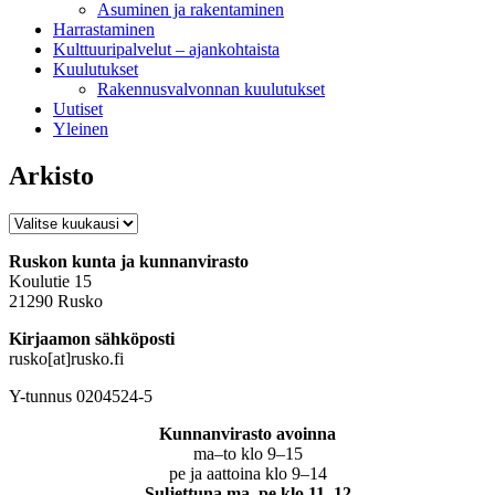
Asuminen ja rakentaminen
Harrastaminen
Kulttuuripalvelut – ajankohtaista
Kuulutukset
Rakennusvalvonnan kuulutukset
Uutiset
Yleinen
Arkisto
Arkisto
Ruskon kunta ja kunnanvirasto
Koulutie 15
21290 Rusko
Kirjaamon sähköposti
rusko[at]rusko.fi
Y-tunnus 0204524-5
Kunnanvirasto avoinna
ma–to klo 9–15
pe ja aattoina klo 9–14
Suljettuna ma–pe klo 11–12