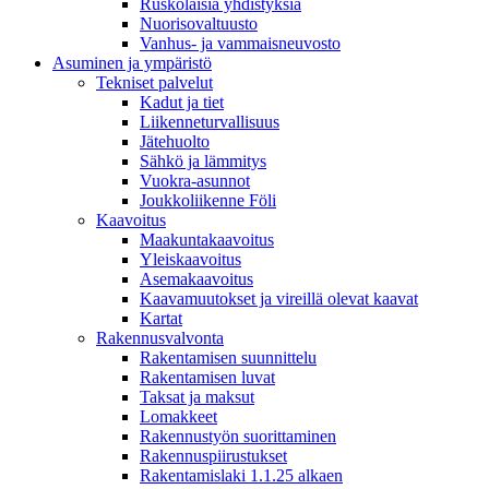
Ruskolaisia yhdistyksiä
Nuorisovaltuusto
Vanhus- ja vammaisneuvosto
Asuminen ja ympäristö
Tekniset palvelut
Kadut ja tiet
Liikenneturvallisuus
Jätehuolto
Sähkö ja lämmitys
Vuokra-asunnot
Joukkoliikenne Föli
Kaavoitus
Maakuntakaavoitus
Yleiskaavoitus
Asemakaavoitus
Kaavamuutokset ja vireillä olevat kaavat
Kartat
Rakennusvalvonta
Rakentamisen suunnittelu
Rakentamisen luvat
Taksat ja maksut
Lomakkeet
Rakennustyön suorittaminen
Rakennuspiirustukset
Rakentamislaki 1.1.25 alkaen