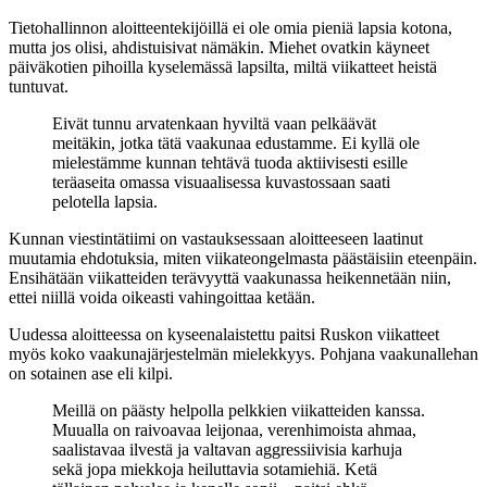
Tietohallinnon aloitteentekijöillä ei ole omia pieniä lapsia kotona,
mutta jos olisi, ahdistuisivat nämäkin. Miehet ovatkin käyneet
päiväkotien pihoilla kyselemässä lapsilta, miltä viikatteet heistä
tuntuvat.
Eivät tunnu arvatenkaan hyviltä vaan pelkäävät
meitäkin, jotka tätä vaakunaa edustamme. Ei kyllä ole
mielestämme kunnan tehtävä tuoda aktiivisesti esille
teräaseita omassa visuaalisessa kuvastossaan saati
pelotella lapsia.
Kunnan viestintätiimi on vastauksessaan aloitteeseen laatinut
muutamia ehdotuksia, miten viikateongelmasta päästäisiin eteenpäin.
Ensihätään viikatteiden terävyyttä vaakunassa heikennetään niin,
ettei niillä voida oikeasti vahingoittaa ketään.
Uudessa aloitteessa on kyseenalaistettu paitsi Ruskon viikatteet
myös koko vaakunajärjestelmän mielekkyys. Pohjana vaakunallehan
on sotainen ase eli kilpi.
Meillä on päästy helpolla pelkkien viikatteiden kanssa.
Muualla on raivoavaa leijonaa, verenhimoista ahmaa,
saalistavaa ilvestä ja valtavan aggressiivisia karhuja
sekä jopa miekkoja heiluttavia sotamiehiä. Ketä