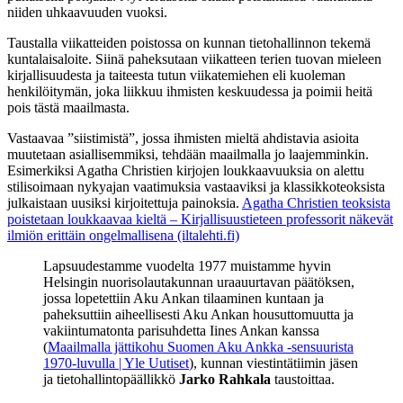
niiden uhkaavuuden vuoksi.
Taustalla viikatteiden poistossa on kunnan tietohallinnon tekemä
kuntalaisaloite. Siinä paheksutaan viikatteen terien tuovan mieleen
kirjallisuudesta ja taiteesta tutun viikatemiehen eli kuoleman
henkilöitymän, joka liikkuu ihmisten keskuudessa ja poimii heitä
pois tästä maailmasta.
Vastaavaa ”siistimistä”, jossa ihmisten mieltä ahdistavia asioita
muutetaan asiallisemmiksi, tehdään maailmalla jo laajemminkin.
Esimerkiksi Agatha Christien kirjojen loukkaavuuksia on alettu
stilisoimaan nykyajan vaatimuksia vastaaviksi ja klassikkoteoksista
julkaistaan uusiksi kirjoitettuja painoksia.
Agatha Christien teoksista
poistetaan loukkaavaa kieltä – Kirjallisuustieteen professorit näkevät
ilmiön erittäin ongelmallisena (iltalehti.fi)
Lapsuudestamme vuodelta 1977 muistamme hyvin
Helsingin nuorisolautakunnan uraauurtavan päätöksen,
jossa lopetettiin Aku Ankan tilaaminen kuntaan ja
paheksuttiin aiheellisesti Aku Ankan housuttomuutta ja
vakiintumatonta parisuhdetta Iines Ankan kanssa
(
Maailmalla jättikohu Suomen Aku Ankka -sensuurista
1970-luvulla | Yle Uutiset
), kunnan viestintätiimin jäsen
ja tietohallintopäällikkö
Jarko Rahkala
taustoittaa.