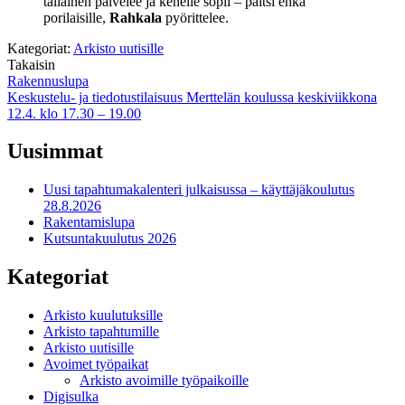
tällainen palvelee ja kenelle sopii – paitsi ehkä
porilaisille,
Rahkala
pyörittelee.
Kategoriat:
Arkisto uutisille
Takaisin
Artikkelien
Rakennuslupa
Keskustelu- ja tiedotustilaisuus Merttelän koulussa keskiviikkona
selaus
12.4. klo 17.30 – 19.00
Uusimmat
Uusi tapahtumakalenteri julkaisussa – käyttäjäkoulutus
28.8.2026
Rakentamislupa
Kutsuntakuulutus 2026
Kategoriat
Arkisto kuulutuksille
Arkisto tapahtumille
Arkisto uutisille
Avoimet työpaikat
Arkisto avoimille työpaikoille
Digisulka