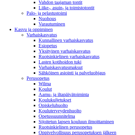
Vahdon taajaman tontit
Liike-, asuin- ja toimistotontit
Palo- ja pelastustoimi
Nuohous
Varautuminen
Kasvu ja oppiminen
Varhaiskasvatus
Kunnallinen varhaiskasvatus
Esiopetus
Yksityinen varhaiskasvatus
Ruotsinkielinen varhaiskasvatus
Lasten kotihoidon tuki
Varhaiskasvatusmaksut
Sähköinen asiointi ja palveluohjaus
Perusopetus
Wilma
Koulut
Aamu- ja iltapäivätoiminta
Koulukuljetukset
Opiskeluhuolto
Kouluterveydenhuolto
Opetussuunnitelma
Sijoitetun lapsen kouluun ilmoittaminen
Ruotsinkielinen perusopetus
Oppivelvollisuus perusopetuksen jälkeen