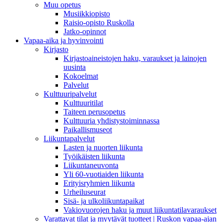
Muu opetus
Musiikkiopisto
Raisio-opisto Ruskolla
Jatko-opinnot
Vapaa-aika ja hyvinvointi
Kirjasto
Kirjastoaineistojen haku, varaukset ja lainojen
uusinta
Kokoelmat
Palvelut
Kulttuuripalvelut
Kulttuuritilat
Taiteen perusopetus
Kulttuuria yhdistystoiminnassa
Paikallismuseot
Liikuntapalvelut
Lasten ja nuorten liikunta
Työikäisten liikunta
Liikuntaneuvonta
Yli 60-vuotiaiden liikunta
Erityisryhmien liikunta
Urheiluseurat
Sisä- ja ulkoliikuntapaikat
Vakiovuorojen haku ja muut liikuntatilavaraukset
Varattavat tilat ja myytävät tuotteet | Ruskon vapaa-ajan