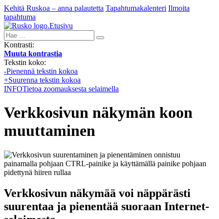
Kehitä Ruskoa – anna palautetta
Tapahtumakalenteri
Ilmoita
tapahtuma
Etusivu
Hae:
Kontrasti:
Muuta kontrastia
Tekstin koko:
-
Pienennä tekstin kokoa
+
Suurenna tekstin kokoa
INFO
Tietoa zoomauksesta selaimella
Verkkosivun näkymän koon
muuttaminen
Verkkosivun näkymää voi näppärästi
suurentaa ja pienentää suoraan Internet-