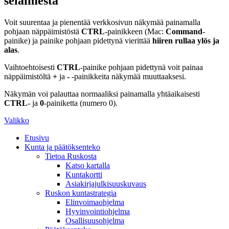
selaimesta
Voit suurentaa ja pienentää verkkosivun näkymää painamalla
pohjaan näppäimistöstä
CTRL
-painikkeen (Mac:
Command
-
painike) ja painike pohjaan pidettynä vierittää
hiiren rullaa ylös ja
alas
.
Vaihtoehtoisesti
CTRL
-painike pohjaan pidettynä voit painaa
näppäimistöltä
+
ja
-
-painikkeita näkymää muuttaaksesi.
Näkymän voi palauttaa normaaliksi painamalla yhtäaikaisesti
CTRL
- ja
0
-painiketta (numero 0).
Valikko
Etusivu
Kunta ja päätöksenteko
Tietoa Ruskosta
Katso kartalla
Kuntakortti
Asiakirjajulkisuuskuvaus
Ruskon kuntastrategia
Elinvoimaohjelma
Hyvinvointiohjelma
Osallisuusohjelma