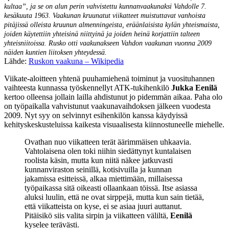
kultaa”, ja se on alun perin vahvistettu kunnanvaakunaksi Vahdolle 7.
kesäkuuta 1963. Vaakunan kruunatut viikatteet muistuttavat vanhoista
pitäjissä olleista kruunun almenningeista, eräänlaisista kylän yhteismaista,
joiden käytettiin yhteisinä niittyinä ja joiden heinä korjattiin talteen
yhteisniitoissa. Rusko otti vaakunakseen Vahdon vaakunan vuonna 2009
näiden kuntien liitoksen yhteydessä.
Lähde:
Ruskon vaakuna – Wikipedia
Viikate-aloitteen yhtenä puuhamiehenä toiminut ja vuosituhannen
vaihteesta kunnassa työskennellyt ATK-tukihenkilö
Jukka Eenilä
kertoo olleensa jollain lailla ahdistunut jo pidemmän aikaa. Paha olo
on työpaikalla vahvistunut vaakunavaihdoksen jälkeen vuodesta
2009. Nyt syy on selvinnyt esihenkilön kanssa käydyissä
kehityskeskusteluissa kaikesta visuaalisesta kiinnostuneelle miehelle.
Ovathan nuo viikatteen terät äärimmäisen uhkaavia.
Vahtolaisena olen toki niihin siedättynyt kuntalaisen
roolista käsin, mutta kun niitä näkee jatkuvasti
kunnanviraston seinillä, kotisivuilla ja kunnan
jakamissa esitteissä, alkaa miettimään, millaisessa
työpaikassa sitä oikeasti ollaankaan töissä. Itse asiassa
aluksi luulin, että ne ovat sirppejä, mutta kun sain tietää,
että viikatteista on kyse, ei se asiaa juuri auttanut.
Pitäisikö siis valita sirpin ja viikatteen väliltä,
Eenilä
kyselee terävästi.