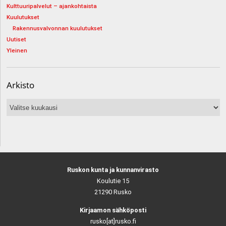
Kulttuuripalvelut – ajankohtaista
Kuulutukset
Rakennusvalvonnan kuulutukset
Uutiset
Yleinen
Arkisto
Arkisto
Ruskon kunta ja kunnanvirasto
Koulutie 15
21290 Rusko
Kirjaamon sähköposti
rusko[at]rusko.fi