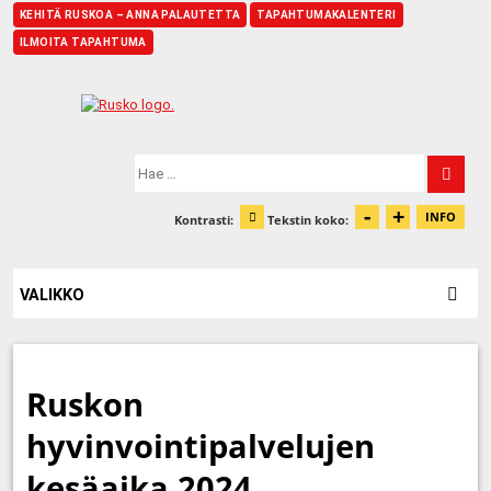
KEHITÄ RUSKOA – ANNA PALAUTETTA
TAPAHTUMAKALENTERI
ILMOITA TAPAHTUMA
Etusivu
Hae:
-
+
Pienennä t
Suurenn
INFO
Kontrasti:
Tekstin koko:
Tiet
Muuta kontrastia
VALIKKO
Ruskon
hyvinvointipalvelujen
kesäaika 2024