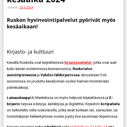
Julkaistu:
20.6.2024
Ruskon hyvinvointipalvelut pyörivät myös
kesäaikaan!
Kirjasto- ja kulttuuri
Kesällä Ruskolla ovat käytettävissä
kirjastopalvelut
, jotka ovat auki
koko kesän molemmissa kunnanosissa,
Ruskotalon
asiointipisteessä
ja
Vahdon lähikirjastossa
. Ainoastaan Föli-
asioinnissa on jouduttu kesälomien vuoksi hieman tiivistämään
palveluaikoja.
Lainauskaappi
K-Marketissa on myös helposti käytettävissä ja
E-
kirjasto
tarjoaa e-kirjoja, äänikirjoja ja digilehtiä. Kirjaston
kotipalvelu
on tarkoitettu niille ruskolaisille, jotka eivät korkean iän, sairauden, tai
toimintakyvyn heikentymisen vuoksi pysty itse asioimaan kirjastossa.
Kirjasto järjestää
satu-piknikkejä
sekä
Vahdolla to 27.6 klo 14
että