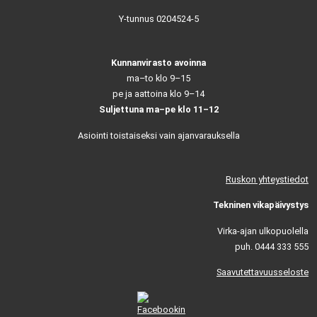
Y-tunnus 0204524-5
Kunnanvirasto avoinna
ma–to klo 9–15
pe ja aattoina klo 9–14
Suljettuna ma–pe klo 11–12
Asiointi toistaiseksi vain ajanvarauksella
Ruskon yhteystiedot
Tekninen vikapäivystys
Virka-ajan ulkopuolella
puh. 0444 333 555
Saavutettavuusseloste