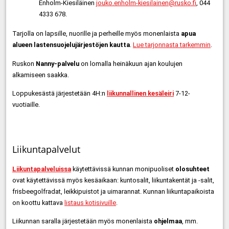
Enholm-Kiesiläinen
jouko.enholm-kiesilainen@rusko.fi
, 044
4333 678.
Tarjolla on lapsille, nuorille ja perheille myös monenlaista
apua
alueen lastensuojelujärjestöjen kautta
.
Lue tarjonnasta tarkemmin
.
Ruskon
Nanny-palvelu
on lomalla heinäkuun ajan koulujen
alkamiseen saakka.
Loppukesästä järjestetään 4H:n
liikunnallinen kesäleiri
7-12-
vuotiaille.
Liikuntapalvelut
Liikuntapalveluissa
käytettävissä kunnan monipuoliset
olosuhteet
ovat käytettävissä myös kesäaikaan: kuntosalit, liikuntakentät ja -salit,
frisbeegolfradat, leikkipuistot ja uimarannat. Kunnan liikuntapaikoista
on koottu kattava
listaus kotisivuille
.
Liikunnan saralla järjestetään myös monenlaista
ohjelmaa
, mm.