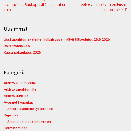
selaus
palveluihin ja toimipisteiden
tavattavissa Ruskopäivillä lauantaina
aukioloaikoihin
10.8.
Uusimmat
Uusi tapahtumakalenteri julkaisussa – käyttäjäkoulutus 28.8.2026
Rakentamislupa
Kutsuntakuulutus 2026
Kategoriat
Arkisto kuulutuksille
Arkisto tapahtumille
Arkisto uutisille
Avoimet työpaikat
Arkisto avoimille työpaikoille
Digisulka
Asuminen ja rakentaminen
Harrastaminen