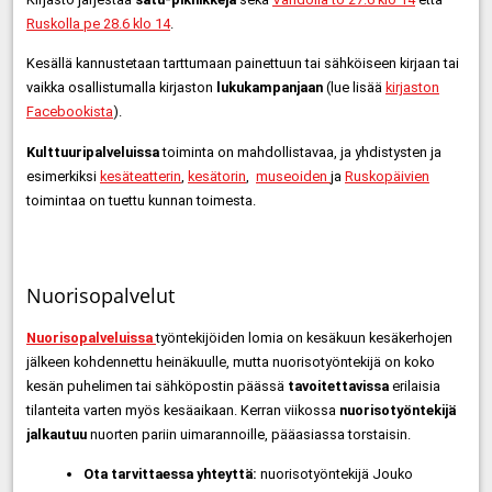
Ruskolla pe 28.6 klo 14
.
Kesällä kannustetaan tarttumaan painettuun tai sähköiseen kirjaan tai
vaikka osallistumalla kirjaston
lukukampanjaan
(lue lisää
kirjaston
Facebookista
).
Kulttuuripalveluissa
toiminta on mahdollistavaa, ja yhdistysten ja
esimerkiksi
kesäteatterin
,
kesätorin
,
museoiden
ja
Ruskopäivien
toimintaa on tuettu kunnan toimesta.
Nuorisopalvelut
Nuorisopalveluissa
työntekijöiden lomia on kesäkuun kesäkerhojen
jälkeen kohdennettu heinäkuulle, mutta nuorisotyöntekijä on koko
kesän puhelimen tai sähköpostin päässä
tavoitettavissa
erilaisia
tilanteita varten myös kesäaikaan. Kerran viikossa
nuorisotyöntekijä
jalkautuu
nuorten pariin uimarannoille, pääasiassa torstaisin.
Ota tarvittaessa yhteyttä:
nuorisotyöntekijä Jouko