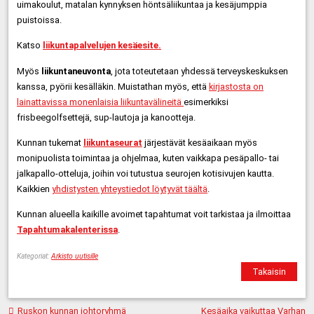
uimakoulut, matalan kynnyksen höntsäliikuntaa ja kesäjumppia
puistoissa.
Katso
liikuntapalvelujen kesäesite.
Myös
liikuntaneuvonta
, jota toteutetaan yhdessä terveyskeskuksen
kanssa, pyörii kesälläkin. Muistathan myös, että
kirjastosta on
lainattavissa monenlaisia liikuntavälineitä
esimerkiksi
frisbeegolfsettejä, sup-lautoja ja kanootteja.
Kunnan tukemat
liikuntaseurat
järjestävät kesäaikaan myös
monipuolista toimintaa ja ohjelmaa, kuten vaikkapa pesäpallo- tai
jalkapallo-otteluja, joihin voi tutustua seurojen kotisivujen kautta.
Kaikkien
yhdistysten yhteystiedot löytyvät täältä
.
Kunnan alueella kaikille avoimet tapahtumat voit tarkistaa ja ilmoittaa
Tapahtumakalenterissa
.
Kategoriat:
Arkisto uutisille
Takaisin
Artikkelien
Ruskon kunnan johtoryhmä
Kesäaika vaikuttaa Varhan