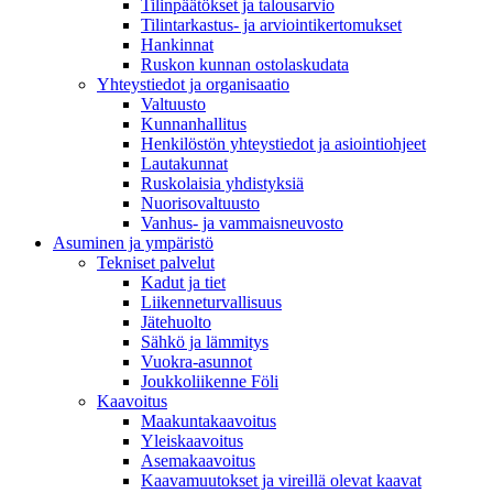
Tilinpäätökset ja talousarvio
Tilintarkastus- ja arviointikertomukset
Hankinnat
Ruskon kunnan ostolaskudata
Yhteystiedot ja organisaatio
Valtuusto
Kunnanhallitus
Henkilöstön yhteystiedot ja asiointiohjeet
Lautakunnat
Ruskolaisia yhdistyksiä
Nuorisovaltuusto
Vanhus- ja vammaisneuvosto
Asuminen ja ympäristö
Tekniset palvelut
Kadut ja tiet
Liikenneturvallisuus
Jätehuolto
Sähkö ja lämmitys
Vuokra-asunnot
Joukkoliikenne Föli
Kaavoitus
Maakuntakaavoitus
Yleiskaavoitus
Asemakaavoitus
Kaavamuutokset ja vireillä olevat kaavat