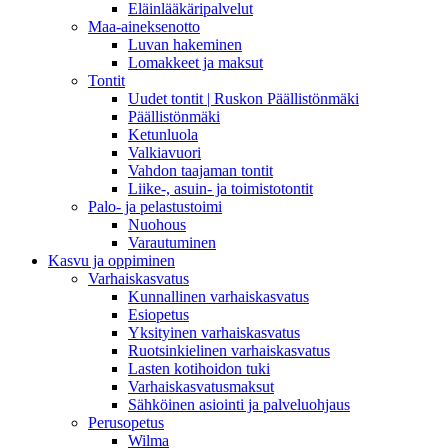
Eläinlääkäripalvelut
Maa-aineksenotto
Luvan hakeminen
Lomakkeet ja maksut
Tontit
Uudet tontit | Ruskon Päällistönmäki
Päällistönmäki
Ketunluola
Valkiavuori
Vahdon taajaman tontit
Liike-, asuin- ja toimistotontit
Palo- ja pelastustoimi
Nuohous
Varautuminen
Kasvu ja oppiminen
Varhaiskasvatus
Kunnallinen varhaiskasvatus
Esiopetus
Yksityinen varhaiskasvatus
Ruotsinkielinen varhaiskasvatus
Lasten kotihoidon tuki
Varhaiskasvatusmaksut
Sähköinen asiointi ja palveluohjaus
Perusopetus
Wilma