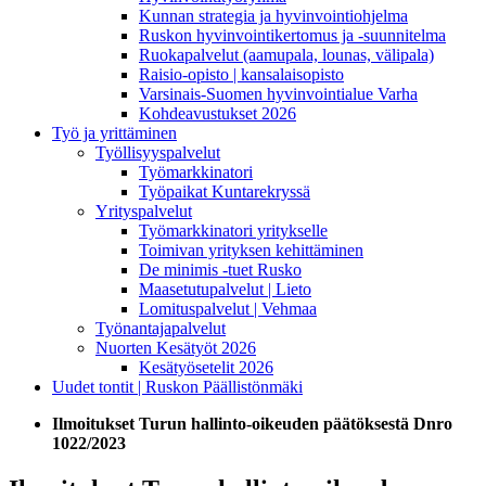
Kunnan strategia ja hyvinvointiohjelma
Ruskon hyvinvointikertomus ja -suunnitelma
Ruokapalvelut (aamupala, lounas, välipala)
Raisio-opisto | kansalaisopisto
Varsinais-Suomen hyvinvointialue Varha
Kohdeavustukset 2026
Työ ja yrittäminen
Työllisyyspalvelut
Työmarkkinatori
Työpaikat Kuntarekryssä
Yrityspalvelut
Työmarkkinatori yritykselle
Toimivan yrityksen kehittäminen
De minimis -tuet Rusko
Maasetutupalvelut | Lieto
Lomituspalvelut | Vehmaa
Työnantajapalvelut
Nuorten Kesätyöt 2026
Kesätyösetelit 2026
Uudet tontit | Ruskon Päällistönmäki
Ilmoitukset Turun hallinto-oikeuden päätöksestä Dnro
1022/2023