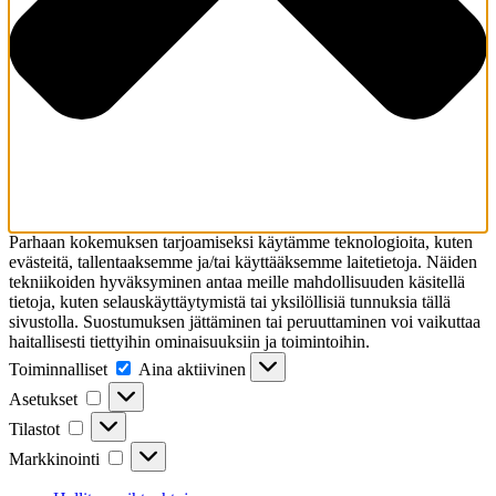
Parhaan kokemuksen tarjoamiseksi käytämme teknologioita, kuten
evästeitä, tallentaaksemme ja/tai käyttääksemme laitetietoja. Näiden
tekniikoiden hyväksyminen antaa meille mahdollisuuden käsitellä
tietoja, kuten selauskäyttäytymistä tai yksilöllisiä tunnuksia tällä
sivustolla. Suostumuksen jättäminen tai peruuttaminen voi vaikuttaa
haitallisesti tiettyihin ominaisuuksiin ja toimintoihin.
Toiminnalliset
Toiminnalliset
Aina aktiivinen
Asetukset
Asetukset
Tilastot
Tilastot
Markkinointi
Markkinointi