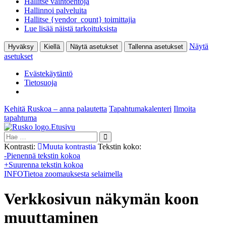
Hallitse vaihtoehtoja
Hallinnoi palveluita
Hallitse {vendor_count} toimittajia
Lue lisää näistä tarkoituksista
Näytä
Hyväksy
Kiellä
Näytä asetukset
Tallenna asetukset
asetukset
Evästekäytäntö
Tietosuoja
Kehitä Ruskoa – anna palautetta
Tapahtumakalenteri
Ilmoita
tapahtuma
Etusivu
Hae:
Kontrasti:
Muuta kontrastia
Tekstin koko:
-
Pienennä tekstin kokoa
+
Suurenna tekstin kokoa
INFO
Tietoa zoomauksesta selaimella
Verkkosivun näkymän koon
muuttaminen