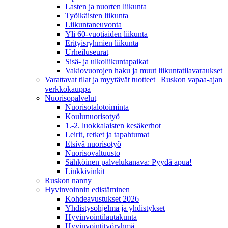
Lasten ja nuorten liikunta
Työikäisten liikunta
Liikuntaneuvonta
Yli 60-vuotiaiden liikunta
Erityisryhmien liikunta
Urheiluseurat
Sisä- ja ulkoliikuntapaikat
Vakiovuorojen haku ja muut liikuntatilavaraukset
Varattavat tilat ja myytävät tuotteet | Ruskon vapaa-ajan
verkkokauppa
Nuorisopalvelut
Nuorisotalotoiminta
Koulunuorisotyö
1.-2. luokkalaisten kesäkerhot
Leirit, retket ja tapahtumat
Etsivä nuorisotyö
Nuorisovaltuusto
Sähköinen palvelukanava: Pyydä apua!
Linkkivinkit
Ruskon nanny
Hyvinvoinnin edistäminen
Kohdeavustukset 2026
Yhdistysohjelma ja yhdistykset
Hyvinvointilautakunta
Hyvinvointityöryhmä