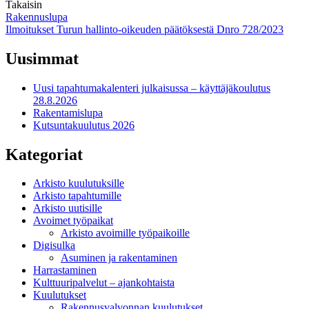
Takaisin
Artikkelien
Rakennuslupa
Ilmoitukset Turun hallinto-oikeuden päätöksestä Dnro 728/2023
selaus
Uusimmat
Uusi tapahtumakalenteri julkaisussa – käyttäjäkoulutus
28.8.2026
Rakentamislupa
Kutsuntakuulutus 2026
Kategoriat
Arkisto kuulutuksille
Arkisto tapahtumille
Arkisto uutisille
Avoimet työpaikat
Arkisto avoimille työpaikoille
Digisulka
Asuminen ja rakentaminen
Harrastaminen
Kulttuuripalvelut – ajankohtaista
Kuulutukset
Rakennusvalvonnan kuulutukset