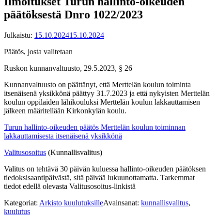
Ilmoitukset Turun hallinto-oikeuden
päätöksestä Dnro 1022/2023
Julkaistu:
15.10.2024
15.10.2024
Päätös, josta valitetaan
Ruskon kunnanvaltuusto, 29.5.2023, § 26
Kunnanvaltuusto on päättänyt, että Merttelän koulun toiminta
itsenäisenä yksikkönä päättyy 31.7.2023 ja että nykyisten Merttelän
koulun oppilaiden lähikouluksi Merttelän koulun lakkauttamisen
jälkeen määritellään Kirkonkylän koulu.
Turun hallinto-oikeuden päätös Merttelän koulun toiminnan
lakkauttamisesta itsenäisenä yksikkönä
Valitusosoitus
(Kunnallisvalitus)
Valitus on tehtävä 30 päivän kuluessa hallinto-oikeuden päätöksen
tiedoksisaantipäivästä, sitä päivää lukuunottamatta. Tarkemmat
tiedot edellä olevasta Valitusosoitus-linkistä
Kategoriat:
Arkisto kuulutuksille
Avainsanat:
kunnallisvalitus
,
kuulutus