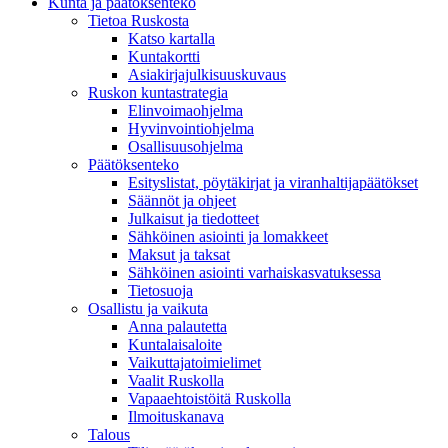
Kunta ja päätöksenteko
Tietoa Ruskosta
Katso kartalla
Kuntakortti
Asiakirjajulkisuuskuvaus
Ruskon kuntastrategia
Elinvoimaohjelma
Hyvinvointiohjelma
Osallisuusohjelma
Päätöksenteko
Esityslistat, pöytäkirjat ja viranhaltijapäätökset
Säännöt ja ohjeet
Julkaisut ja tiedotteet
Sähköinen asiointi ja lomakkeet
Maksut ja taksat
Sähköinen asiointi varhaiskasvatuksessa
Tietosuoja
Osallistu ja vaikuta
Anna palautetta
Kuntalaisaloite
Vaikuttajatoimielimet
Vaalit Ruskolla
Vapaaehtoistöitä Ruskolla
Ilmoituskanava
Talous