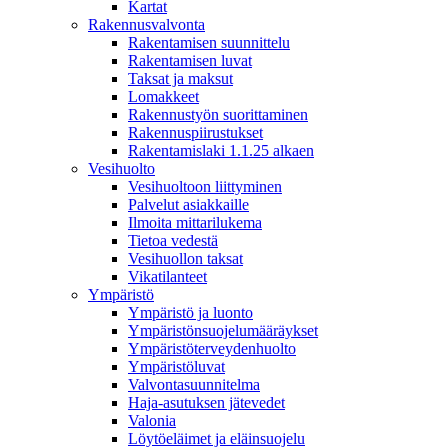
Kartat
Rakennusvalvonta
Rakentamisen suunnittelu
Rakentamisen luvat
Taksat ja maksut
Lomakkeet
Rakennustyön suorittaminen
Rakennuspiirustukset
Rakentamislaki 1.1.25 alkaen
Vesihuolto
Vesihuoltoon liittyminen
Palvelut asiakkaille
Ilmoita mittarilukema
Tietoa vedestä
Vesihuollon taksat
Vikatilanteet
Ympäristö
Ympäristö ja luonto
Ympäristönsuojelumääräykset
Ympäristöterveydenhuolto
Ympäristöluvat
Valvontasuunnitelma
Haja-asutuksen jätevedet
Valonia
Löytöeläimet ja eläinsuojelu