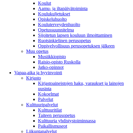
Koulut
Aamu- ja iltapäivätoiminta
Koulukuljetukset
Opiskeluhuolto
Kouluterveydenhuolto
Opetussuunnitelma
Sijoitetun lapsen kouluun ilmoittaminen
Ruotsinkielinen perusopetus
Oppivelvollisuus perusopetuksen jälkeen
Muu opetus
Musiikkiopisto
Raisio-opisto Ruskolla
Jatko-opinnot
Vapaa-aika ja hyvinvointi
Kirjasto
Kirjastoaineistojen haku, varaukset ja lainojen
uusinta
Kokoelmat
Palvelut
Kulttuuripalvelut
Kulttuuritilat
Taiteen perusopetus
Kulttuuria yhdistystoiminnassa
Paikallismuseot
Liikuntapalvelut