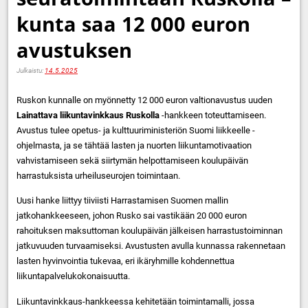
kunta saa 12 000 euron
avustuksen
Julkaistu:
14.5.2025
Ruskon kunnalle on myönnetty 12 000 euron valtionavustus uuden
Lainattava liikuntavinkkaus Ruskolla
-hankkeen toteuttamiseen.
Avustus tulee opetus- ja kulttuuriministeriön Suomi liikkeelle -
ohjelmasta, ja se tähtää lasten ja nuorten liikuntamotivaation
vahvistamiseen sekä siirtymän helpottamiseen koulupäivän
harrastuksista urheiluseurojen toimintaan.
Uusi hanke liittyy tiiviisti Harrastamisen Suomen mallin
jatkohankkeeseen, johon Rusko sai vastikään 20 000 euron
rahoituksen maksuttoman koulupäivän jälkeisen harrastustoiminnan
jatkuvuuden turvaamiseksi. Avustusten avulla kunnassa rakennetaan
lasten hyvinvointia tukevaa, eri ikäryhmille kohdennettua
liikuntapalvelukokonaisuutta.
Liikuntavinkkaus-hankkeessa kehitetään toimintamalli, jossa