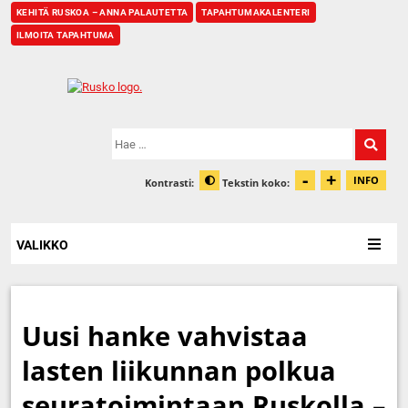
KEHITÄ RUSKOA – ANNA PALAUTETTA
TAPAHTUMAKALENTERI
ILMOITA TAPAHTUMA
Etusivu
Hae:
-
+
Pienennä t
Suurenn
INFO
Kontrasti:
Tekstin koko:
Tiet
Muuta kontrastia
VALIKKO
Uusi hanke vahvistaa
lasten liikunnan polkua
seuratoimintaan Ruskolla –