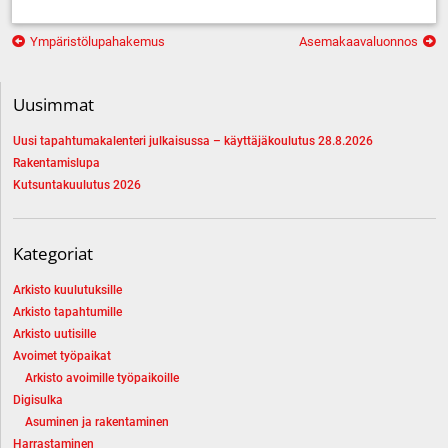
Artikkelien
Ympäristölupahakemus
Asemakaavaluonnos
selaus
Uusimmat
Uusi tapahtumakalenteri julkaisussa – käyttäjäkoulutus 28.8.2026
Rakentamislupa
Kutsuntakuulutus 2026
Kategoriat
Arkisto kuulutuksille
Arkisto tapahtumille
Arkisto uutisille
Avoimet työpaikat
Arkisto avoimille työpaikoille
Digisulka
Asuminen ja rakentaminen
Harrastaminen