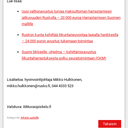
Lue lisää:
Uusi valtionavustus turvaa maksuttoman harrastamisen
jatkuvuuden Ruskolla – 20 000 euroa Harrastamisen Suomen
mallille
Ruskon kunta kehittää liikuntaneuvontaa laajalla hankkeella
– 24 000 euron avustus tukemaan toimintaa
Suomi liikkeelle -ohjelma – kehittämisavustus
liikuntaharrastuksesta polku seuratoimintaan (OKM)
Lisätietoa: hyvinvointijohtaja Mikko Hulkkonen,
mikko.hulkkonen@rusko.fi, 044 4333 523
Valokuva: liikkuvaopiskelu.fi
Kategoriat:
Arkisto uutisille
Takaisin