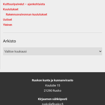
Kulttuuripalvelut – ajankohtaista
Kuulutukset
Rakennusvalvonnan kuulutukset
Uutiset
Yleinen
Arkisto
Arkisto
Ruskon kunta ja kunnanvirasto
Koulutie 15
21290 Rusko
Kirjaamon sähköposti
rusko[at]rusko.fi