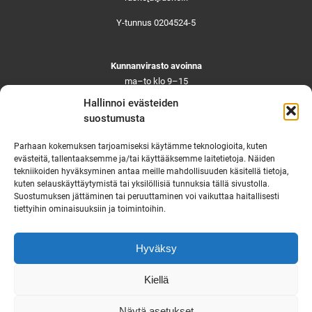
Y-tunnus 0204524-5
Kunnanvirasto avoinna
ma–to klo 9–15
pe ja aattoina klo 9–14
Hallinnoi evästeiden
Suljettuna ma–pe klo 11–12
suostumusta
Asiointi toistaiseksi vain ajanvarauksella
Parhaan kokemuksen tarjoamiseksi käytämme teknologioita, kuten
evästeitä, tallentaaksemme ja/tai käyttääksemme laitetietoja. Näiden
tekniikoiden hyväksyminen antaa meille mahdollisuuden käsitellä tietoja,
Ruskon yhteystiedot
kuten selauskäyttäytymistä tai yksilöllisiä tunnuksia tällä sivustolla.
Suostumuksen jättäminen tai peruuttaminen voi vaikuttaa haitallisesti
Tekninen vikapäivystys
tiettyihin ominaisuuksiin ja toimintoihin.
Virka-ajan ulkopuolella
puh. 0444 333 555
Hyväksy
Saavutettavuusseloste
Kiellä
Näytä asetukset