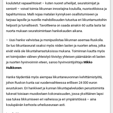
koulutetut vapaaehtoiset – kuten nuoret urheilijat, seuratoimijat ja
seniorit – voivat toimia liikunnan innostajina kouluilla, nuorisotiloissa ja
tapahtumissa. Malli nojaa matalan kynnyksen osallistumiseen ja
tarjoaa lapsille ja nuorille mahdollisuuden tutustua eri liikuntamuotoihin
helposti ja turvallisesti. Tavoitteena on saada ainakin 60 uutta lasta tai
nuorta mukaan seuratoimintaan hankekauden aikana.
– Uusi hanke vahvistaa ja monipuolistaa liikunnan asemaa Ruskolla.
Se tuo liikuntaseurat osaksi myös niiden lasten ja nuorten arkea, jotka
eivät vielä ole liikuntaharrastuksissa mukana. Toiminnan kautta myös
eri toimijoiden välinen yhteistyö tiivistyy yhteisen päämäärän eli lasten
ja nuorten hyvinvoinnin eteen, sanoo hyvinvointijohtaja
Mikko
Hulkkonen
.
Hanke täydentää myös aiempaa liikuntaneuvonnan kehittämistyötä,
johon Ruskon kunta sai vuodenvaihteessa erillisen 24 000 euron
avustuksen. Eri hankkeet ja kunnan liikuntapalveluiden perustoiminta
tukevat toisiaan muodostaen kokonaisuuden, jossa yksittäinen lapsi
saa tukea liikkumiseen eri vaiheissa ja eri ympäristöissä – aina
koulupäivän kerhosta urheiluseuraan asti.