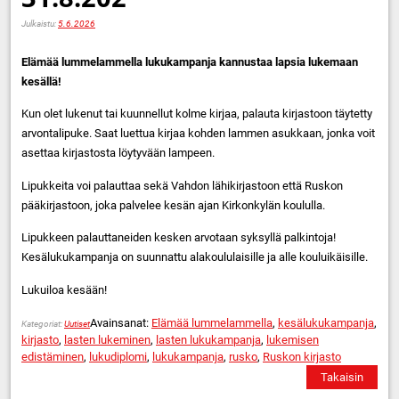
Julkaistu:
5.6.2026
Elämää lummelammella lukukampanja kannustaa lapsia lukemaan
kesällä!
Kun olet lukenut tai kuunnellut kolme kirjaa, palauta kirjastoon täytetty
arvontalipuke. Saat luettua kirjaa kohden lammen asukkaan, jonka voit
asettaa kirjastosta löytyvään lampeen.
Lipukkeita voi palauttaa sekä Vahdon lähikirjastoon että Ruskon
pääkirjastoon, joka palvelee kesän ajan Kirkonkylän koululla.
Lipukkeen palauttaneiden kesken arvotaan syksyllä palkintoja!
Kesälukukampanja on suunnattu alakoululaisille ja alle kouluikäisille.
Lukuiloa kesään!
Avainsanat:
Elämää lummelammella
,
kesälukukampanja
,
Kategoriat:
Uutiset
kirjasto
,
lasten lukeminen
,
lasten lukukampanja
,
lukemisen
edistäminen
,
lukudiplomi
,
lukukampanja
,
rusko
,
Ruskon kirjasto
Takaisin