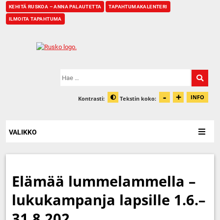
KEHITÄ RUSKOA – ANNA PALAUTETTA
TAPAHTUMAKALENTERI
ILMOITA TAPAHTUMA
Etusivu
Hae:
-
+
Pienennä t
Suurenn
INFO
Kontrasti:
Tekstin koko:
Tiet
Muuta kontrastia
VALIKKO
Elämää lummelammella –
lukukampanja lapsille 1.6.–
31.8.202