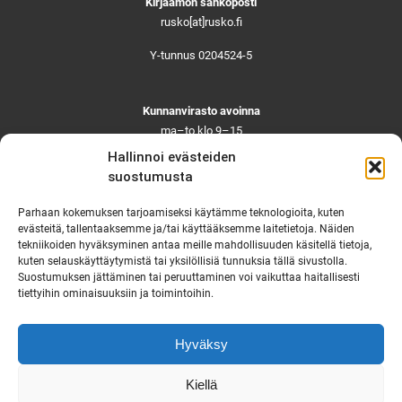
Kirjaamon sähköposti
rusko[at]rusko.fi
Y-tunnus 0204524-5
Kunnanvirasto avoinna
ma–to klo 9–15
pe ja aattoina klo 9–14
Hallinnoi evästeiden
Suljettuna ma–pe klo 11–12
suostumusta
Asiointi toistaiseksi vain ajanvarauksella
Parhaan kokemuksen tarjoamiseksi käytämme teknologioita, kuten
evästeitä, tallentaaksemme ja/tai käyttääksemme laitetietoja. Näiden
tekniikoiden hyväksyminen antaa meille mahdollisuuden käsitellä tietoja,
Ruskon yhteystiedot
kuten selauskäyttäytymistä tai yksilöllisiä tunnuksia tällä sivustolla.
Suostumuksen jättäminen tai peruuttaminen voi vaikuttaa haitallisesti
Tekninen vikapäivystys
tiettyihin ominaisuuksiin ja toimintoihin.
Virka-ajan ulkopuolella
Hyväksy
puh. 0444 333 555
Saavutettavuusseloste
Kiellä