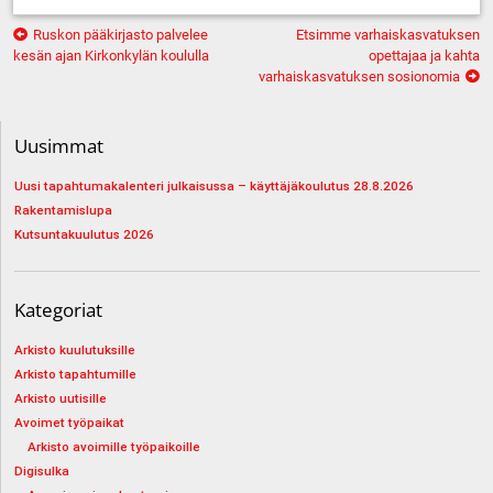
Artikkelien
Ruskon pääkirjasto palvelee
Etsimme varhaiskasvatuksen
selaus
kesän ajan Kirkonkylän koululla
opettajaa ja kahta
varhaiskasvatuksen sosionomia
Uusimmat
Uusi tapahtumakalenteri julkaisussa – käyttäjäkoulutus 28.8.2026
Rakentamislupa
Kutsuntakuulutus 2026
Kategoriat
Arkisto kuulutuksille
Arkisto tapahtumille
Arkisto uutisille
Avoimet työpaikat
Arkisto avoimille työpaikoille
Digisulka