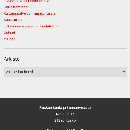
Asuminen ja rakentaminen
Harrastaminen
Kulttuuripalvelut – ajankohtaista
Kuulutukset
Rakennusvalvonnan kuulutukset
Uutiset
Yleinen
Arkisto
Arkisto
Ruskon kunta ja kunnanvirasto
Koulutie 15
21290 Rusko