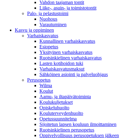
Vahdon taajaman tontit
Liike-, asuin- ja toimistotontit
Palo- ja pelastustoimi
Nuohous
Varautuminen
Kasvu ja oppiminen
Varhaiskasvatus
Kunnallinen varhaiskasvatus
Esiopetus
Yksityinen varhaiskasvatus
Ruotsinkielinen varhaiskasvatus
Lasten kotihoidon tuki
Varhaiskasvatusmaksut
Sähköinen asiointi ja palveluohjaus
Perusopetus
Wilma
Koulut
Aamu- ja iltapäivätoiminta
Koulukuljetukset
Opiskeluhuolto
Kouluterveydenhuolto
Opetussuunnitelma
Sijoitetun lapsen kouluun ilmoittaminen
Ruotsinkielinen perusopetus
Oppivelvollisuus perusopetuksen jälkeen