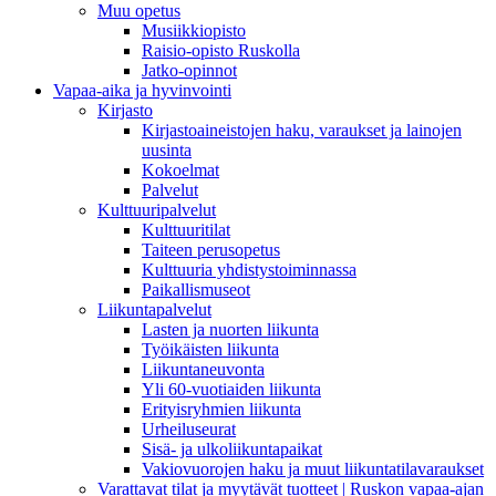
Muu opetus
Musiikkiopisto
Raisio-opisto Ruskolla
Jatko-opinnot
Vapaa-aika ja hyvinvointi
Kirjasto
Kirjastoaineistojen haku, varaukset ja lainojen
uusinta
Kokoelmat
Palvelut
Kulttuuripalvelut
Kulttuuritilat
Taiteen perusopetus
Kulttuuria yhdistystoiminnassa
Paikallismuseot
Liikuntapalvelut
Lasten ja nuorten liikunta
Työikäisten liikunta
Liikuntaneuvonta
Yli 60-vuotiaiden liikunta
Erityisryhmien liikunta
Urheiluseurat
Sisä- ja ulkoliikuntapaikat
Vakiovuorojen haku ja muut liikuntatilavaraukset
Varattavat tilat ja myytävät tuotteet | Ruskon vapaa-ajan