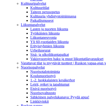
Kulttuuripalvelut
Kulttuuritilat
Taiteen perusopetus
Kulttuuria yhdistystoiminnassa
Paikallismuseot
Liikuntapalvelut
Lasten ja nuorten liikunta
Työikäisten liikunta
Liikuntaneuvonta
Yli 60-vuotiaiden liikunta
Erityisryhmien liikunta
Urheiluseurat
Sisä- ja ulkoliikuntapaikat
Vakiovuorojen haku ja muut liikuntatilavaraukset
Varattavat tilat ja myytävät tuotteet | Ruskon vapaa-aja
Nuorisopalvelut
Nuorisotalotoiminta
Koulunuorisotyö
1.-2. luokkalaisten kesäkerhot
Leirit, retket ja tapahtumat
Etsivä nuorisotyö
Nuorisovaltuusto
Sähköinen palvelukanava: Pyydä apua!
Linkkivinkit
Ruskon nanny