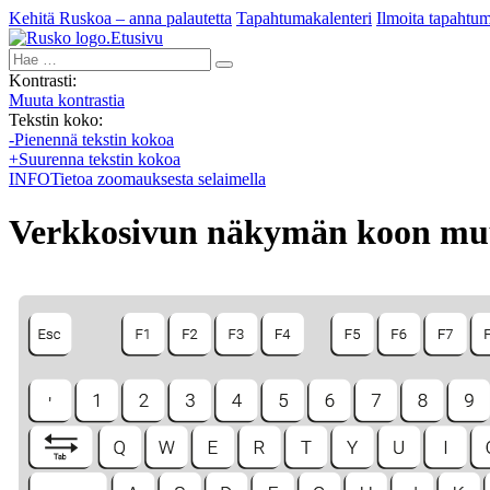
Kehitä Ruskoa – anna palautetta
Tapahtumakalenteri
Ilmoita tapahtu
Etusivu
Hae:
Kontrasti:
Muuta kontrastia
Tekstin koko:
-
Pienennä tekstin kokoa
+
Suurenna tekstin kokoa
INFO
Tietoa zoomauksesta selaimella
Verkkosivun näkymän koon mu