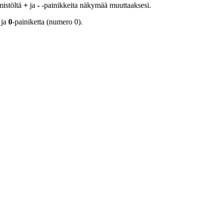
mistöltä
+
ja
-
-painikkeita näkymää muuttaaksesi.
 ja
0
-painiketta (numero 0).