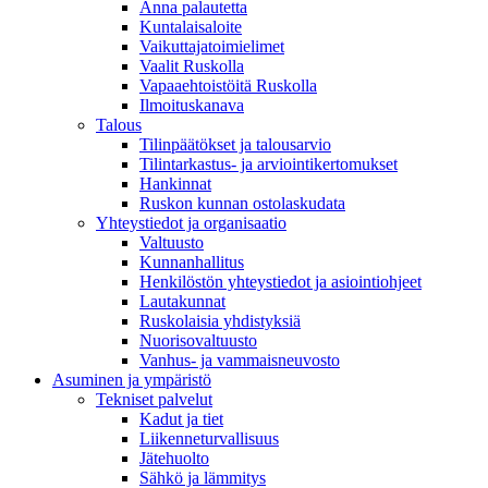
Anna palautetta
Kuntalaisaloite
Vaikuttajatoimielimet
Vaalit Ruskolla
Vapaaehtoistöitä Ruskolla
Ilmoituskanava
Talous
Tilinpäätökset ja talousarvio
Tilintarkastus- ja arviointikertomukset
Hankinnat
Ruskon kunnan ostolaskudata
Yhteystiedot ja organisaatio
Valtuusto
Kunnanhallitus
Henkilöstön yhteystiedot ja asiointiohjeet
Lautakunnat
Ruskolaisia yhdistyksiä
Nuorisovaltuusto
Vanhus- ja vammaisneuvosto
Asuminen ja ympäristö
Tekniset palvelut
Kadut ja tiet
Liikenneturvallisuus
Jätehuolto
Sähkö ja lämmitys