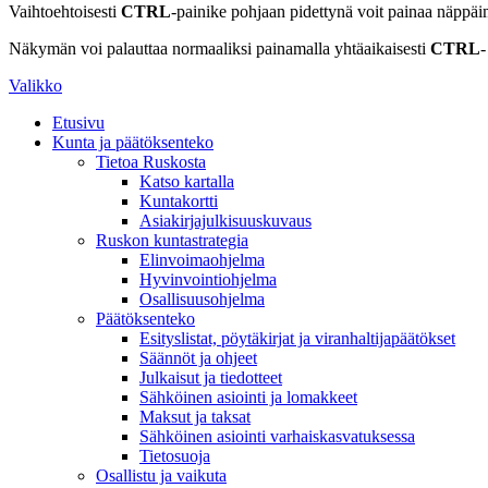
Vaihtoehtoisesti
CTRL
-painike pohjaan pidettynä voit painaa näppäi
Näkymän voi palauttaa normaaliksi painamalla yhtäaikaisesti
CTRL
-
Valikko
Etusivu
Kunta ja päätöksenteko
Tietoa Ruskosta
Katso kartalla
Kuntakortti
Asiakirjajulkisuuskuvaus
Ruskon kuntastrategia
Elinvoimaohjelma
Hyvinvointiohjelma
Osallisuusohjelma
Päätöksenteko
Esityslistat, pöytäkirjat ja viranhaltijapäätökset
Säännöt ja ohjeet
Julkaisut ja tiedotteet
Sähköinen asiointi ja lomakkeet
Maksut ja taksat
Sähköinen asiointi varhaiskasvatuksessa
Tietosuoja
Osallistu ja vaikuta