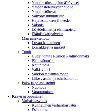
Ympäristönsuojelumääräykset
Ympäristöterveydenhuolto
Ympäristöluvat
Valvontasuunnitelma
Haja-asutuksen jätevedet
Valonia
Löytöeläimet ja eläinsuojelu
Eläinlääkäripalvelut
Maa-aineksenotto
Luvan hakeminen
Lomakkeet ja maksut
Tontit
Uudet tontit | Ruskon Päällistönmäki
Päällistönmäki
Ketunluola
Valkiavuori
Vahdon taajaman tontit
Liike-, asuin- ja toimistotontit
Palo- ja pelastustoimi
Nuohous
Varautuminen
Kasvu ja oppiminen
Varhaiskasvatus
Kunnallinen varhaiskasvatus
Esiopetus