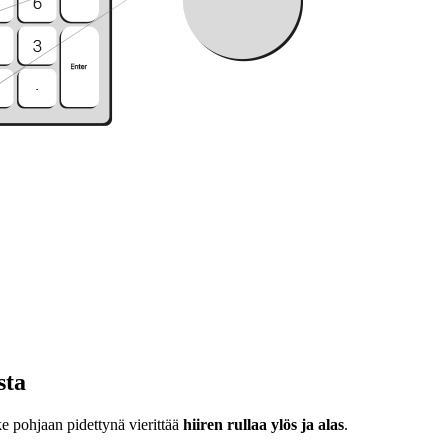
sta
ke pohjaan pidettynä vierittää
hiiren rullaa ylös ja alas
.