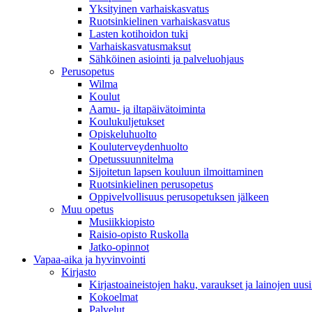
Yksityinen varhaiskasvatus
Ruotsinkielinen varhaiskasvatus
Lasten kotihoidon tuki
Varhaiskasvatusmaksut
Sähköinen asiointi ja palveluohjaus
Perusopetus
Wilma
Koulut
Aamu- ja iltapäivätoiminta
Koulukuljetukset
Opiskeluhuolto
Kouluterveydenhuolto
Opetussuunnitelma
Sijoitetun lapsen kouluun ilmoittaminen
Ruotsinkielinen perusopetus
Oppivelvollisuus perusopetuksen jälkeen
Muu opetus
Musiikkiopisto
Raisio-opisto Ruskolla
Jatko-opinnot
Vapaa-aika ja hyvinvointi
Kirjasto
Kirjastoaineistojen haku, varaukset ja lainojen uusi
Kokoelmat
Palvelut