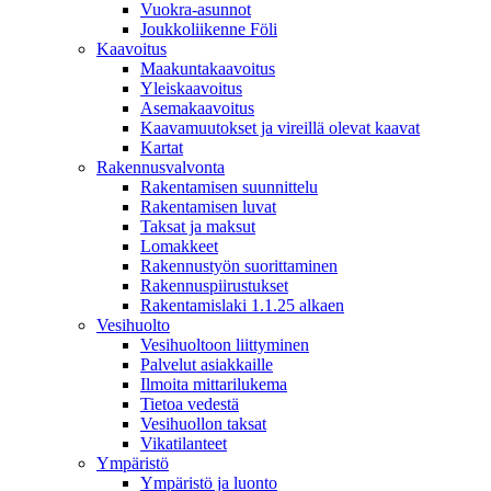
Vuokra-asunnot
Joukkoliikenne Föli
Kaavoitus
Maakuntakaavoitus
Yleiskaavoitus
Asemakaavoitus
Kaavamuutokset ja vireillä olevat kaavat
Kartat
Rakennusvalvonta
Rakentamisen suunnittelu
Rakentamisen luvat
Taksat ja maksut
Lomakkeet
Rakennustyön suorittaminen
Rakennuspiirustukset
Rakentamislaki 1.1.25 alkaen
Vesihuolto
Vesihuoltoon liittyminen
Palvelut asiakkaille
Ilmoita mittarilukema
Tietoa vedestä
Vesihuollon taksat
Vikatilanteet
Ympäristö
Ympäristö ja luonto