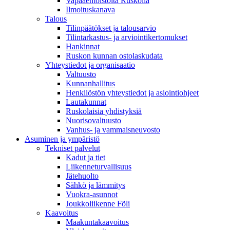
Vapaaehtoistöitä Ruskolla
Ilmoituskanava
Talous
Tilinpäätökset ja talousarvio
Tilintarkastus- ja arviointikertomukset
Hankinnat
Ruskon kunnan ostolaskudata
Yhteystiedot ja organisaatio
Valtuusto
Kunnanhallitus
Henkilöstön yhteystiedot ja asiointiohjeet
Lautakunnat
Ruskolaisia yhdistyksiä
Nuorisovaltuusto
Vanhus- ja vammaisneuvosto
Asuminen ja ympäristö
Tekniset palvelut
Kadut ja tiet
Liikenneturvallisuus
Jätehuolto
Sähkö ja lämmitys
Vuokra-asunnot
Joukkoliikenne Föli
Kaavoitus
Maakuntakaavoitus