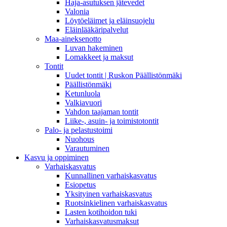
Haja-asutuksen jätevedet
Valonia
Löytöeläimet ja eläinsuojelu
Eläinlääkäripalvelut
Maa-aineksenotto
Luvan hakeminen
Lomakkeet ja maksut
Tontit
Uudet tontit | Ruskon Päällistönmäki
Päällistönmäki
Ketunluola
Valkiavuori
Vahdon taajaman tontit
Liike-, asuin- ja toimistotontit
Palo- ja pelastustoimi
Nuohous
Varautuminen
Kasvu ja oppiminen
Varhaiskasvatus
Kunnallinen varhaiskasvatus
Esiopetus
Yksityinen varhaiskasvatus
Ruotsinkielinen varhaiskasvatus
Lasten kotihoidon tuki
Varhaiskasvatusmaksut