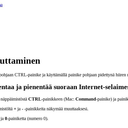
ma
uttaminen
ntaa ja pienentää suoraan Internet-selaime
 näppäimistöstä
CTRL
-painikkeen (Mac:
Command
-painike) ja paini
mistöltä
+
ja
-
-painikkeita näkymää muuttaaksesi.
 ja
0
-painiketta (numero 0).