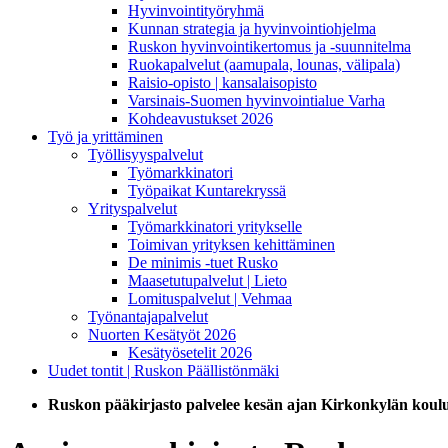
Hyvinvointityöryhmä
Kunnan strategia ja hyvinvointiohjelma
Ruskon hyvinvointikertomus ja -suunnitelma
Ruokapalvelut (aamupala, lounas, välipala)
Raisio-opisto | kansalaisopisto
Varsinais-Suomen hyvinvointialue Varha
Kohdeavustukset 2026
Työ ja yrittäminen
Työllisyyspalvelut
Työmarkkinatori
Työpaikat Kuntarekryssä
Yrityspalvelut
Työmarkkinatori yritykselle
Toimivan yrityksen kehittäminen
De minimis -tuet Rusko
Maasetutupalvelut | Lieto
Lomituspalvelut | Vehmaa
Työnantajapalvelut
Nuorten Kesätyöt 2026
Kesätyösetelit 2026
Uudet tontit | Ruskon Päällistönmäki
Ruskon pääkirjasto palvelee kesän ajan Kirkonkylän koulu