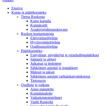
Valikko
Etusivu
Kunta ja päätöksenteko
Tietoa Ruskosta
Katso kartalla
Kuntakortti
Asiakirjajulkisuuskuvaus
Ruskon kuntastrategia
Elinvoimaohjelma
Hyvinvointiohjelma
Osallisuusohjelma
Päätöksenteko
Esityslistat, pöytäkirjat ja viranhaltijapäätökset
Säännöt ja ohjeet
Julkaisut ja tiedotteet
Sähköinen asiointi ja lomakkeet
Maksut ja taksat
Sähköinen asiointi varhaiskasvatuksessa
Tietosuoja
Osallistu ja vaikuta
Anna palautetta
Kuntalaisaloite
Vaikuttajatoimielimet
Vaalit Ruskolla