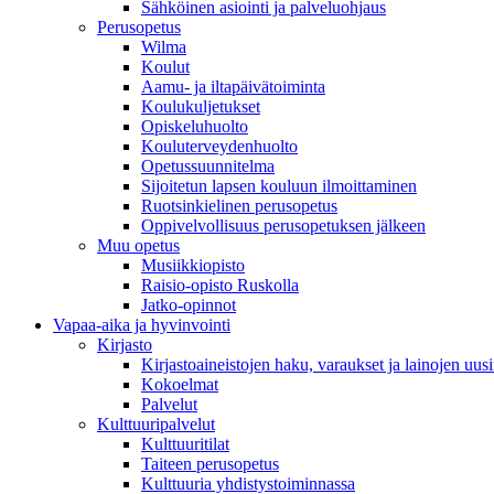
Sähköinen asiointi ja palveluohjaus
Perusopetus
Wilma
Koulut
Aamu- ja iltapäivätoiminta
Koulukuljetukset
Opiskeluhuolto
Kouluterveydenhuolto
Opetussuunnitelma
Sijoitetun lapsen kouluun ilmoittaminen
Ruotsinkielinen perusopetus
Oppivelvollisuus perusopetuksen jälkeen
Muu opetus
Musiikkiopisto
Raisio-opisto Ruskolla
Jatko-opinnot
Vapaa-aika ja hyvinvointi
Kirjasto
Kirjastoaineistojen haku, varaukset ja lainojen uusi
Kokoelmat
Palvelut
Kulttuuripalvelut
Kulttuuritilat
Taiteen perusopetus
Kulttuuria yhdistystoiminnassa