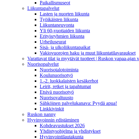
Paikallismuseot
Liikuntapalvelut
Lasten ja nuorten liikunta
Työikäisten liikunta
Liikuntaneuvonta
Yli 60-vuotiaiden liikunta
Erityisryhmien liikunta
Urheiluseurat
Sisä- ja ulkoliikuntapaikat
Vakiovuorojen haku ja muut liikuntatilavaraukset
Varattavat tilat ja myytävät tuotteet | Ruskon vapaa-aja
Nuorisopalvelut
Nuorisotalotoiminta
Koulunuorisotyö
1.-2. luokkalaisten kesäkerhot
Leirit, retket ja tapahtumat
Etsivä nuorisotyö
Nuorisovaltuusto
Sähköinen palvelukanava: Pyydä apua!
Linkkivinkit
Ruskon nanny
Hyvinvoinnin edistäminen
Kohdeavustukset 2026
Yhdistysohjelma ja yhdistykset
Hyvinvointilautakunta