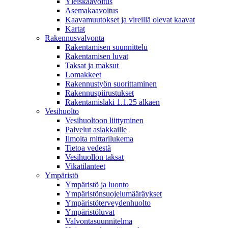
Yleiskaavoitus
Asemakaavoitus
Kaavamuutokset ja vireillä olevat kaavat
Kartat
Rakennusvalvonta
Rakentamisen suunnittelu
Rakentamisen luvat
Taksat ja maksut
Lomakkeet
Rakennustyön suorittaminen
Rakennuspiirustukset
Rakentamislaki 1.1.25 alkaen
Vesihuolto
Vesihuoltoon liittyminen
Palvelut asiakkaille
Ilmoita mittarilukema
Tietoa vedestä
Vesihuollon taksat
Vikatilanteet
Ympäristö
Ympäristö ja luonto
Ympäristönsuojelumääräykset
Ympäristöterveydenhuolto
Ympäristöluvat
Valvontasuunnitelma