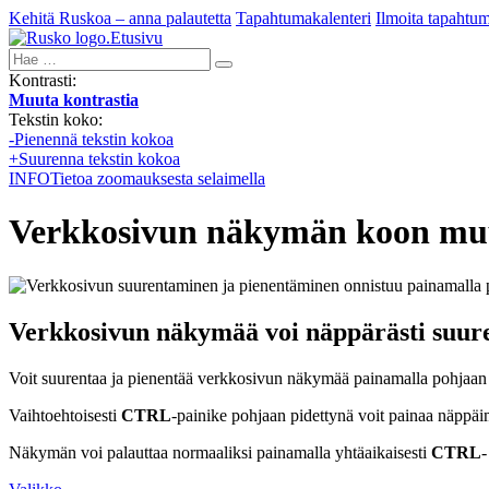
Kehitä Ruskoa – anna palautetta
Tapahtumakalenteri
Ilmoita tapahtu
Etusivu
Hae:
Kontrasti:
Muuta kontrastia
Tekstin koko:
-
Pienennä tekstin kokoa
+
Suurenna tekstin kokoa
INFO
Tietoa zoomauksesta selaimella
Verkkosivun näkymän koon mu
Verkkosivun näkymää voi näppärästi suure
Voit suurentaa ja pienentää verkkosivun näkymää painamalla pohjaan
Vaihtoehtoisesti
CTRL
-painike pohjaan pidettynä voit painaa näppäi
Näkymän voi palauttaa normaaliksi painamalla yhtäaikaisesti
CTRL
-