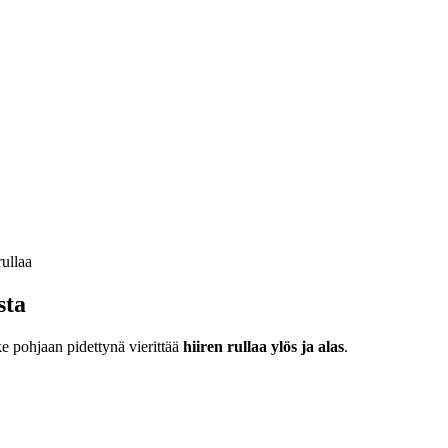
sta
ke pohjaan pidettynä vierittää
hiiren rullaa ylös ja alas
.