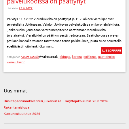
palvelukodissa on päättynyt
Julkaistu:
27.6.2022
Päivitys 11.7.2022 Vierailukielto on päättynyt ja 11.7. alkaen vierailijat ovat
tervetulleita Jokitupaan. Vahdon Jokituvan palvelukodissa on koronainfektiota,
jonka vuoksi joudutaan varotoimenpiteenä asettamaan vierailukielto
toistaiseksi. Vierailukiellon päättymisestä tiedotetaan. Saattohoidossa olevan
potilaan kohdalla voidaan tarvittaessa tehdä poikkeuksia, joista tulee neuvotella
edeltävästi hoitohenkilökunnan…
LUE LOPPUUN
Avainsanat:
,
,
,
,
jokitupa
korona
poikkeus
saattohoito
Kategoriat:
Arkisto uutisille
vierailukielto
Uusimmat
Uusi tapahtumakalenteri julkaisussa – käyttäjäkoulutus 28.8.2026
Rakentamislupa
Kutsuntakuulutus 2026