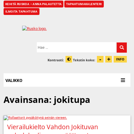
KEHITÄ RUSKOA – ANNA PALAUTETTA
TAPAHTUMAKALENTERI
ILMOITA TAPAHTUMA
Etusivu
Hae:
-
+
Pienennä t
Suurenn
INFO
Kontrasti:
Tekstin koko:
Tiet
Muuta kontrastia
VALIKKO
Avainsana:
jokitupa
Vierailukielto Vahdon Jokituvan