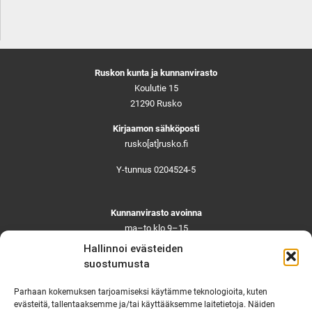
Ruskon kunta ja kunnanvirasto
Koulutie 15
21290 Rusko
Kirjaamon sähköposti
rusko[at]rusko.fi
Y-tunnus 0204524-5
Kunnanvirasto avoinna
ma–to klo 9–15
pe ja aattoina klo 9–14
Hallinnoi evästeiden
Suljettuna ma–pe klo 11–12
suostumusta
Asiointi toistaiseksi vain ajanvarauksella
Parhaan kokemuksen tarjoamiseksi käytämme teknologioita, kuten
evästeitä, tallentaaksemme ja/tai käyttääksemme laitetietoja. Näiden