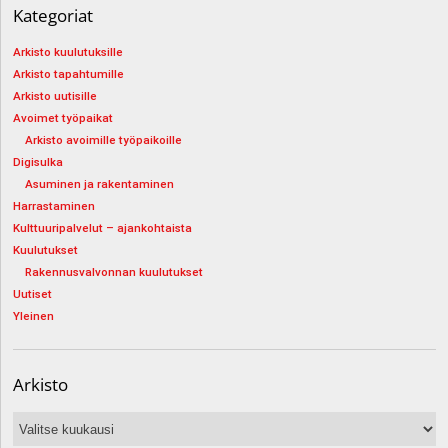
Kategoriat
Arkisto kuulutuksille
Arkisto tapahtumille
Arkisto uutisille
Avoimet työpaikat
Arkisto avoimille työpaikoille
Digisulka
Asuminen ja rakentaminen
Harrastaminen
Kulttuuripalvelut – ajankohtaista
Kuulutukset
Rakennusvalvonnan kuulutukset
Uutiset
Yleinen
Arkisto
Arkisto