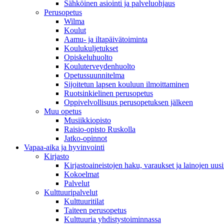
Sähköinen asiointi ja palveluohjaus
Perusopetus
Wilma
Koulut
Aamu- ja iltapäivätoiminta
Koulukuljetukset
Opiskeluhuolto
Kouluterveydenhuolto
Opetussuunnitelma
Sijoitetun lapsen kouluun ilmoittaminen
Ruotsinkielinen perusopetus
Oppivelvollisuus perusopetuksen jälkeen
Muu opetus
Musiikkiopisto
Raisio-opisto Ruskolla
Jatko-opinnot
Vapaa-aika ja hyvinvointi
Kirjasto
Kirjastoaineistojen haku, varaukset ja lainojen uusi
Kokoelmat
Palvelut
Kulttuuripalvelut
Kulttuuritilat
Taiteen perusopetus
Kulttuuria yhdistystoiminnassa