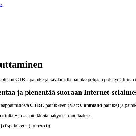
ma
uttaminen
ntaa ja pienentää suoraan Internet-selaime
 näppäimistöstä
CTRL
-painikkeen (Mac:
Command
-painike) ja paini
mistöltä
+
ja
-
-painikkeita näkymää muuttaaksesi.
 ja
0
-painiketta (numero 0).