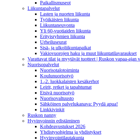
Paikallismuseot
Liikuntapalvelut
Lasten ja nuorten liikunta
Työikäisten liikunta
Liikuntaneuvonta
Yli 60-vuotiaiden liikunta
Erityisryhmien liikunta
Urheiluseurat
Sisä- ja ulkoliikuntapaikat
Vakiovuorojen haku ja muut liikuntatilavaraukset
Varattavat tilat ja myytävät tuotteet | Ruskon vapaa-aja
Nuorisopalvelut
Nuorisotalotoiminta
Koulunuorisotyö
1.-2. luokkalaisten kesäkerhot
Leirit, retket ja tapahtumat
Etsivä nuorisotyö
Nuorisovaltuusto
Sähköinen palvelukanava: Pyydä apua!
Linkkivinkit
Ruskon nanny
Hyvinvoinnin edistäminen
Kohdeavustukset 2026
Yhdistysohjelma ja yhdistykset
Hyvinvointilautakunta