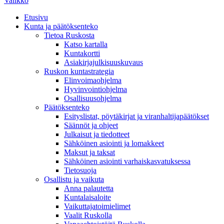
Valikko
Etusivu
Kunta ja päätöksenteko
Tietoa Ruskosta
Katso kartalla
Kuntakortti
Asiakirjajulkisuuskuvaus
Ruskon kuntastrategia
Elinvoimaohjelma
Hyvinvointiohjelma
Osallisuusohjelma
Päätöksenteko
Esityslistat, pöytäkirjat ja viranhaltijapäätökset
Säännöt ja ohjeet
Julkaisut ja tiedotteet
Sähköinen asiointi ja lomakkeet
Maksut ja taksat
Sähköinen asiointi varhaiskasvatuksessa
Tietosuoja
Osallistu ja vaikuta
Anna palautetta
Kuntalaisaloite
Vaikuttajatoimielimet
Vaalit Ruskolla