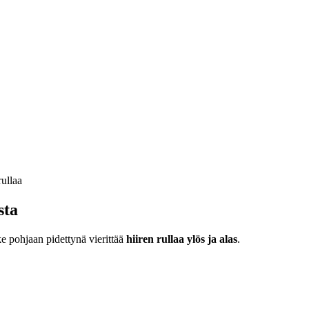
sta
ke pohjaan pidettynä vierittää
hiiren rullaa ylös ja alas
.