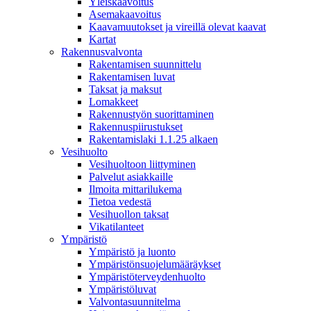
Yleiskaavoitus
Asemakaavoitus
Kaavamuutokset ja vireillä olevat kaavat
Kartat
Rakennusvalvonta
Rakentamisen suunnittelu
Rakentamisen luvat
Taksat ja maksut
Lomakkeet
Rakennustyön suorittaminen
Rakennuspiirustukset
Rakentamislaki 1.1.25 alkaen
Vesihuolto
Vesihuoltoon liittyminen
Palvelut asiakkaille
Ilmoita mittarilukema
Tietoa vedestä
Vesihuollon taksat
Vikatilanteet
Ympäristö
Ympäristö ja luonto
Ympäristönsuojelumääräykset
Ympäristöterveydenhuolto
Ympäristöluvat
Valvontasuunnitelma