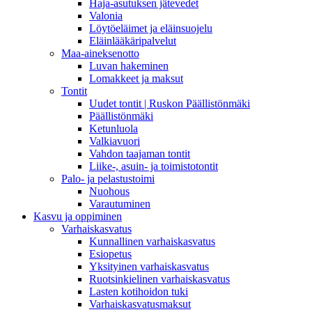
Haja-asutuksen jätevedet
Valonia
Löytöeläimet ja eläinsuojelu
Eläinlääkäripalvelut
Maa-aineksenotto
Luvan hakeminen
Lomakkeet ja maksut
Tontit
Uudet tontit | Ruskon Päällistönmäki
Päällistönmäki
Ketunluola
Valkiavuori
Vahdon taajaman tontit
Liike-, asuin- ja toimistotontit
Palo- ja pelastustoimi
Nuohous
Varautuminen
Kasvu ja oppiminen
Varhaiskasvatus
Kunnallinen varhaiskasvatus
Esiopetus
Yksityinen varhaiskasvatus
Ruotsinkielinen varhaiskasvatus
Lasten kotihoidon tuki
Varhaiskasvatusmaksut