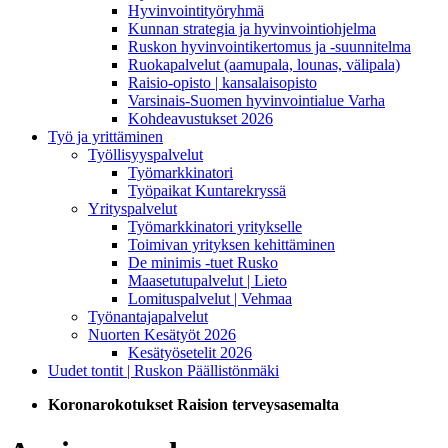
Hyvinvointityöryhmä
Kunnan strategia ja hyvinvointiohjelma
Ruskon hyvinvointikertomus ja -suunnitelma
Ruokapalvelut (aamupala, lounas, välipala)
Raisio-opisto | kansalaisopisto
Varsinais-Suomen hyvinvointialue Varha
Kohdeavustukset 2026
Työ ja yrittäminen
Työllisyyspalvelut
Työmarkkinatori
Työpaikat Kuntarekryssä
Yrityspalvelut
Työmarkkinatori yritykselle
Toimivan yrityksen kehittäminen
De minimis -tuet Rusko
Maasetutupalvelut | Lieto
Lomituspalvelut | Vehmaa
Työnantajapalvelut
Nuorten Kesätyöt 2026
Kesätyösetelit 2026
Uudet tontit | Ruskon Päällistönmäki
Koronarokotukset Raision terveysasemalta