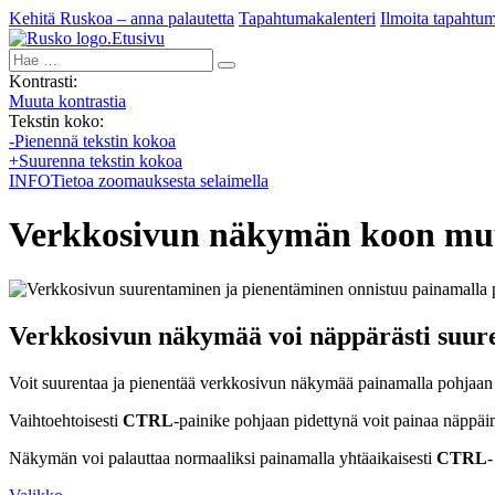
Kehitä Ruskoa – anna palautetta
Tapahtumakalenteri
Ilmoita tapahtu
Etusivu
Hae:
Kontrasti:
Muuta kontrastia
Tekstin koko:
-
Pienennä tekstin kokoa
+
Suurenna tekstin kokoa
INFO
Tietoa zoomauksesta selaimella
Verkkosivun näkymän koon mu
Verkkosivun näkymää voi näppärästi suure
Voit suurentaa ja pienentää verkkosivun näkymää painamalla pohjaan
Vaihtoehtoisesti
CTRL
-painike pohjaan pidettynä voit painaa näppäi
Näkymän voi palauttaa normaaliksi painamalla yhtäaikaisesti
CTRL
-