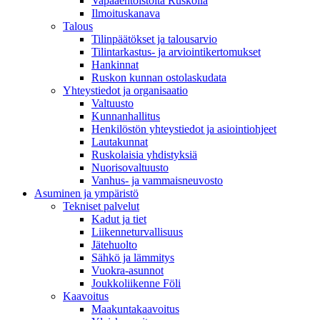
Vapaaehtoistöitä Ruskolla
Ilmoituskanava
Talous
Tilinpäätökset ja talousarvio
Tilintarkastus- ja arviointikertomukset
Hankinnat
Ruskon kunnan ostolaskudata
Yhteystiedot ja organisaatio
Valtuusto
Kunnanhallitus
Henkilöstön yhteystiedot ja asiointiohjeet
Lautakunnat
Ruskolaisia yhdistyksiä
Nuorisovaltuusto
Vanhus- ja vammaisneuvosto
Asuminen ja ympäristö
Tekniset palvelut
Kadut ja tiet
Liikenneturvallisuus
Jätehuolto
Sähkö ja lämmitys
Vuokra-asunnot
Joukkoliikenne Föli
Kaavoitus
Maakuntakaavoitus