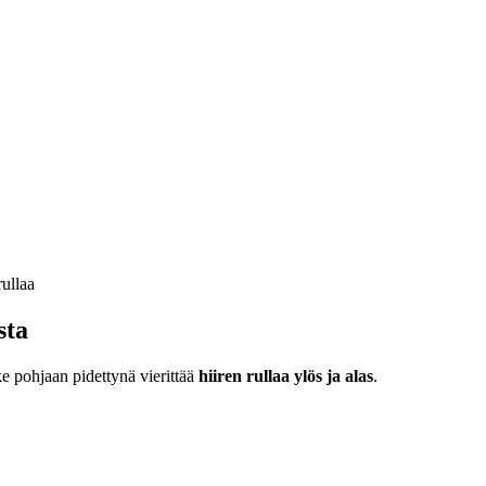
sta
ke pohjaan pidettynä vierittää
hiiren rullaa ylös ja alas
.