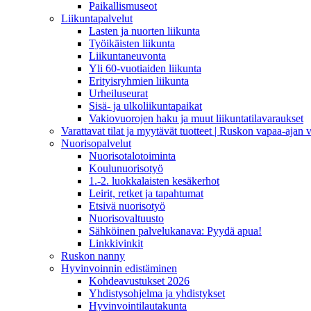
Paikallismuseot
Liikuntapalvelut
Lasten ja nuorten liikunta
Työikäisten liikunta
Liikuntaneuvonta
Yli 60-vuotiaiden liikunta
Erityisryhmien liikunta
Urheiluseurat
Sisä- ja ulkoliikuntapaikat
Vakiovuorojen haku ja muut liikuntatilavaraukset
Varattavat tilat ja myytävät tuotteet | Ruskon vapaa-aja
Nuorisopalvelut
Nuorisotalotoiminta
Koulunuorisotyö
1.-2. luokkalaisten kesäkerhot
Leirit, retket ja tapahtumat
Etsivä nuorisotyö
Nuorisovaltuusto
Sähköinen palvelukanava: Pyydä apua!
Linkkivinkit
Ruskon nanny
Hyvinvoinnin edistäminen
Kohdeavustukset 2026
Yhdistysohjelma ja yhdistykset
Hyvinvointilautakunta