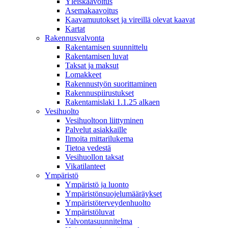
Yleiskaavoitus
Asemakaavoitus
Kaavamuutokset ja vireillä olevat kaavat
Kartat
Rakennusvalvonta
Rakentamisen suunnittelu
Rakentamisen luvat
Taksat ja maksut
Lomakkeet
Rakennustyön suorittaminen
Rakennuspiirustukset
Rakentamislaki 1.1.25 alkaen
Vesihuolto
Vesihuoltoon liittyminen
Palvelut asiakkaille
Ilmoita mittarilukema
Tietoa vedestä
Vesihuollon taksat
Vikatilanteet
Ympäristö
Ympäristö ja luonto
Ympäristönsuojelumääräykset
Ympäristöterveydenhuolto
Ympäristöluvat
Valvontasuunnitelma