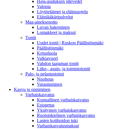
Haja-asutuksen jätevedet
Valonia
Löytöeläimet ja eläinsuojelu
Eläinlääkäripalvelut
Maa-aineksenotto
Luvan hakeminen
Lomakkeet ja maksut
Tontit
Uudet tontit | Ruskon Päällistönmäki
Päällistönmäki
Ketunluola
Valkiavuori
Vahdon taajaman tontit
Liike-, asuin- ja toimistotontit
Palo- ja pelastustoimi
Nuohous
Varautuminen
Kasvu ja oppiminen
Varhaiskasvatus
Kunnallinen varhaiskasvatus
Esiopetus
Yksityinen varhaiskasvatus
Ruotsinkielinen varhaiskasvatus
Lasten kotihoidon tuki
Varhaiskasvatusmaksut