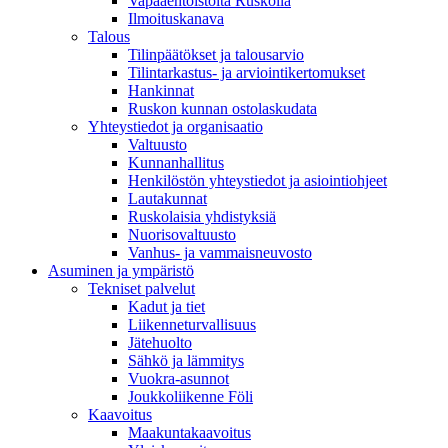
Vapaaehtoistöitä Ruskolla
Ilmoituskanava
Talous
Tilinpäätökset ja talousarvio
Tilintarkastus- ja arviointikertomukset
Hankinnat
Ruskon kunnan ostolaskudata
Yhteystiedot ja organisaatio
Valtuusto
Kunnanhallitus
Henkilöstön yhteystiedot ja asiointiohjeet
Lautakunnat
Ruskolaisia yhdistyksiä
Nuorisovaltuusto
Vanhus- ja vammaisneuvosto
Asuminen ja ympäristö
Tekniset palvelut
Kadut ja tiet
Liikenneturvallisuus
Jätehuolto
Sähkö ja lämmitys
Vuokra-asunnot
Joukkoliikenne Föli
Kaavoitus
Maakuntakaavoitus