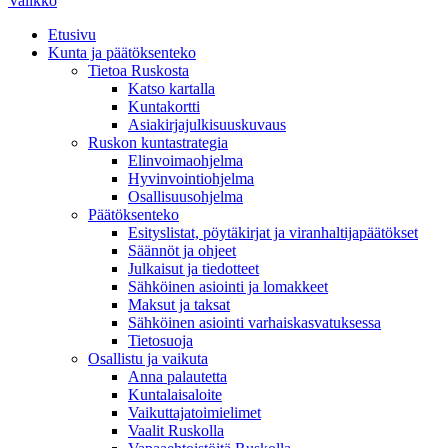
Valikko
Etusivu
Kunta ja päätöksenteko
Tietoa Ruskosta
Katso kartalla
Kuntakortti
Asiakirjajulkisuuskuvaus
Ruskon kuntastrategia
Elinvoimaohjelma
Hyvinvointiohjelma
Osallisuusohjelma
Päätöksenteko
Esityslistat, pöytäkirjat ja viranhaltijapäätökset
Säännöt ja ohjeet
Julkaisut ja tiedotteet
Sähköinen asiointi ja lomakkeet
Maksut ja taksat
Sähköinen asiointi varhaiskasvatuksessa
Tietosuoja
Osallistu ja vaikuta
Anna palautetta
Kuntalaisaloite
Vaikuttajatoimielimet
Vaalit Ruskolla