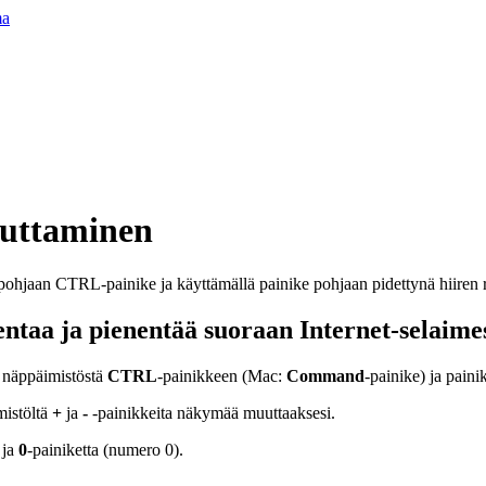
ma
uttaminen
ntaa ja pienentää suoraan Internet-selaime
 näppäimistöstä
CTRL
-painikkeen (Mac:
Command
-painike) ja paini
mistöltä
+
ja
-
-painikkeita näkymää muuttaaksesi.
 ja
0
-painiketta (numero 0).