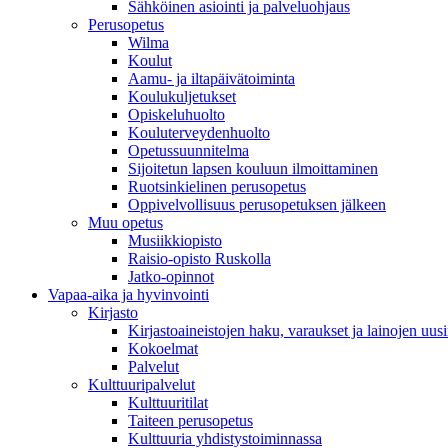
Sähköinen asiointi ja palveluohjaus
Perusopetus
Wilma
Koulut
Aamu- ja iltapäivätoiminta
Koulukuljetukset
Opiskeluhuolto
Kouluterveydenhuolto
Opetussuunnitelma
Sijoitetun lapsen kouluun ilmoittaminen
Ruotsinkielinen perusopetus
Oppivelvollisuus perusopetuksen jälkeen
Muu opetus
Musiikkiopisto
Raisio-opisto Ruskolla
Jatko-opinnot
Vapaa-aika ja hyvinvointi
Kirjasto
Kirjastoaineistojen haku, varaukset ja lainojen uusi
Kokoelmat
Palvelut
Kulttuuripalvelut
Kulttuuritilat
Taiteen perusopetus
Kulttuuria yhdistystoiminnassa