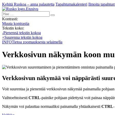
Kehitä Ruskoa – anna palautetta
Tapahtumakalenteri
Ilmoita tapahtu
Etusivu
Hae:
Kontrasti:
Muuta kontrastia
Tekstin koko:
-
Pienennä tekstin kokoa
+
Suurenna tekstin kokoa
INFO
Tietoa zoomauksesta selaimella
Verkkosivun näkymän koon mu
Verkkosivun näkymää voi näppärästi suure
Voit suurentaa ja pienentää verkkosivun näkymää painamalla pohjaan
Vaihtoehtoisesti
CTRL
-painike pohjaan pidettynä voit painaa näppäi
Näkymän voi palauttaa normaaliksi painamalla yhtäaikaisesti
CTRL
-