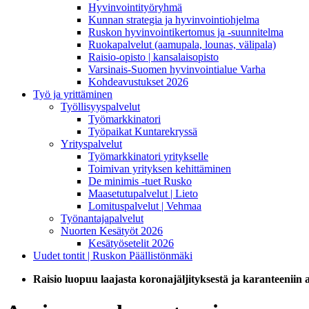
Hyvinvointityöryhmä
Kunnan strategia ja hyvinvointiohjelma
Ruskon hyvinvointikertomus ja -suunnitelma
Ruokapalvelut (aamupala, lounas, välipala)
Raisio-opisto | kansalaisopisto
Varsinais-Suomen hyvinvointialue Varha
Kohdeavustukset 2026
Työ ja yrittäminen
Työllisyyspalvelut
Työmarkkinatori
Työpaikat Kuntarekryssä
Yrityspalvelut
Työmarkkinatori yritykselle
Toimivan yrityksen kehittäminen
De minimis -tuet Rusko
Maasetutupalvelut | Lieto
Lomituspalvelut | Vehmaa
Työnantajapalvelut
Nuorten Kesätyöt 2026
Kesätyösetelit 2026
Uudet tontit | Ruskon Päällistönmäki
Raisio luopuu laajasta koronajäljityksestä ja karanteeniin 