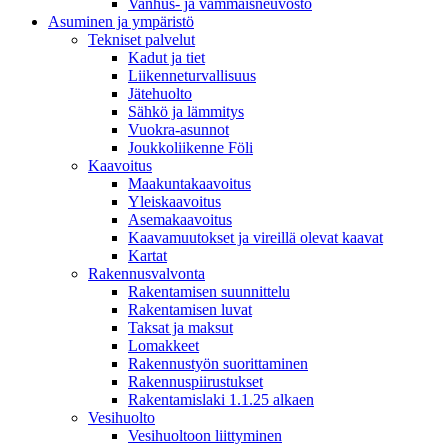
Vanhus- ja vammaisneuvosto
Asuminen ja ympäristö
Tekniset palvelut
Kadut ja tiet
Liikenneturvallisuus
Jätehuolto
Sähkö ja lämmitys
Vuokra-asunnot
Joukkoliikenne Föli
Kaavoitus
Maakuntakaavoitus
Yleiskaavoitus
Asemakaavoitus
Kaavamuutokset ja vireillä olevat kaavat
Kartat
Rakennusvalvonta
Rakentamisen suunnittelu
Rakentamisen luvat
Taksat ja maksut
Lomakkeet
Rakennustyön suorittaminen
Rakennuspiirustukset
Rakentamislaki 1.1.25 alkaen
Vesihuolto
Vesihuoltoon liittyminen