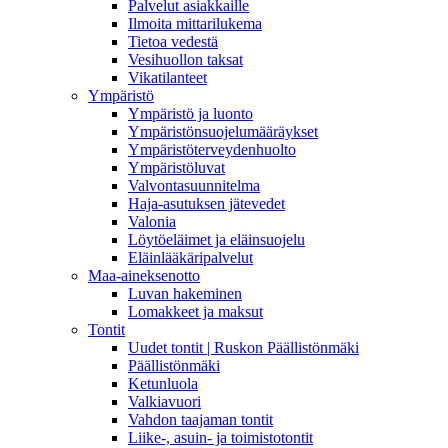
Palvelut asiakkaille
Ilmoita mittarilukema
Tietoa vedestä
Vesihuollon taksat
Vikatilanteet
Ympäristö
Ympäristö ja luonto
Ympäristönsuojelumääräykset
Ympäristöterveydenhuolto
Ympäristöluvat
Valvontasuunnitelma
Haja-asutuksen jätevedet
Valonia
Löytöeläimet ja eläinsuojelu
Eläinlääkäripalvelut
Maa-aineksenotto
Luvan hakeminen
Lomakkeet ja maksut
Tontit
Uudet tontit | Ruskon Päällistönmäki
Päällistönmäki
Ketunluola
Valkiavuori
Vahdon taajaman tontit
Liike-, asuin- ja toimistotontit