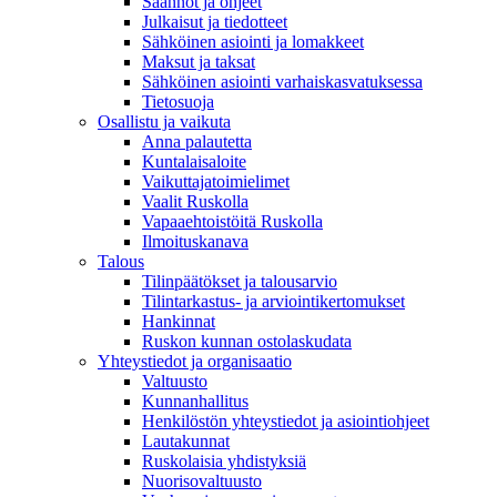
Säännöt ja ohjeet
Julkaisut ja tiedotteet
Sähköinen asiointi ja lomakkeet
Maksut ja taksat
Sähköinen asiointi varhaiskasvatuksessa
Tietosuoja
Osallistu ja vaikuta
Anna palautetta
Kuntalaisaloite
Vaikuttajatoimielimet
Vaalit Ruskolla
Vapaaehtoistöitä Ruskolla
Ilmoituskanava
Talous
Tilinpäätökset ja talousarvio
Tilintarkastus- ja arviointikertomukset
Hankinnat
Ruskon kunnan ostolaskudata
Yhteystiedot ja organisaatio
Valtuusto
Kunnanhallitus
Henkilöstön yhteystiedot ja asiointiohjeet
Lautakunnat
Ruskolaisia yhdistyksiä
Nuorisovaltuusto