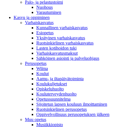
Palo- ja pelastustoimi
Nuohous
Varautuminen
Kasvu ja oppiminen
Varhaiskasvatus
Kunnallinen varhaiskasvatus
Esiopetus
Yksityinen varhaiskasvatus
Ruotsinkielinen varhaiskasvatus
Lasten kotihoidon tuki
Varhaiskasvatusmaksut
Sähköinen asiointi ja palveluohjaus
Perusopetus
Wilma
Koulut
Aamu- ja iltapäivätoiminta
Koulukuljetukset
Opiskeluhuolto
Kouluterveydenhuolto
Opetussuunnitelma
Sijoitetun lapsen kouluun ilmoittaminen
Ruotsinkielinen perusopetus
Oppivelvollisuus perusopetuksen jälkeen
Muu opetus
Musiikkiopisto