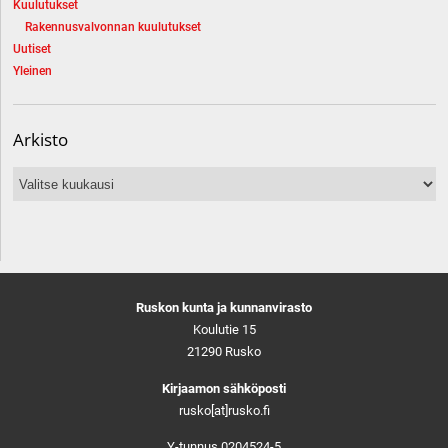
Kuulutukset
Rakennusvalvonnan kuulutukset
Uutiset
Yleinen
Arkisto
Arkisto
Ruskon kunta ja kunnanvirasto
Koulutie 15
21290 Rusko
Kirjaamon sähköposti
rusko[at]rusko.fi
Y-tunnus 0204524-5