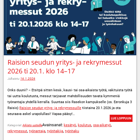
Raision seudun yritys- ja rekrymessut
2026 ti 20.1. klo 14–17
Julkaistu:
16.1.2026
Onks duunii? – Etsitpä sitten kesä-, kausi- tai osa-aikaista työtä, vakituista työtä
tai uutta koulutusta, messut tarjoavat mahdollisuuden tavata kymmeniä
työnantajia yhdellä kerralla. Suuntaa siis Rasekon kampukselle (os. Eeronkuja 3
Raisio)
Raision seudun yritys- ja rekrymessuille
tiistaina 20.1.2026 ja ota
seuraava askel urapolullasi! Vapaa pääsy!…
LUE LOPPUUN
Avainsanat:
,
,
,
kesätyö
koulutus
osa-aikatyö
Kategoriat:
Arkisto uutisille
,
,
,
rekrymessut
työnantaja
työnhakija
työnhaku