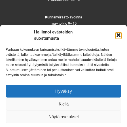
Kunnanvirasto avoinna
ma–to klo 9–15
pe ja aattoina klo 9–14
Hallinnoi evästeiden
Suljettuna ma–pe klo 11–12
suostumusta
Asiointi toistaiseksi vain ajanvarauksella
Parhaan kokemuksen tarjoamiseksi käytämme teknologioita, kuten
evästeitä, tallentaaksemme ja/tai käyttääksemme laitetietoja. Näiden
tekniikoiden hyväksyminen antaa meille mahdollisuuden käsitellä tietoja,
Ruskon yhteystiedot
kuten selauskäyttäytymistä tai yksilöllisiä tunnuksia tällä sivustolla.
Suostumuksen jättäminen tai peruuttaminen voi vaikuttaa haitallisesti
Tekninen vikapäivystys
tiettyihin ominaisuuksiin ja toimintoihin.
Virka-ajan ulkopuolella
puh. 0444 333 555
Hyväksy
Saavutettavuusseloste
Kiellä
Näytä asetukset