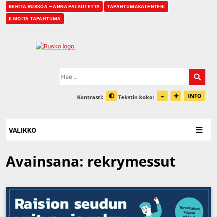
KEHITÄ RUSKOA – ANNA PALAUTETTA
TAPAHTUMAKALENTERI
ILMOITA TAPAHTUMA
Etusivu
Hae:
-
+
Pienennä t
Suurenn
INFO
Kontrasti:
Tekstin koko:
Tiet
Muuta kontrastia
VALIKKO
Avainsana:
rekrymessut