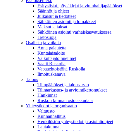
Päätöksenteko
Esityslistat, pöytäkirjat ja viranhaltijapäätökset
Säännöt ja ohjeet
Julkaisut ja tiedotteet
Sähköinen asiointi ja lomakkeet
Maksut ja taksat
Sähköinen asiointi varhaiskasvatuksessa
Tietosuoja
Osallistu ja vaikuta
Anna palautetta
Kuntalaisaloite
Vaikuttajatoimielimet
Vaalit Ruskolla
Vapaaehtoistöitä Ruskolla
Ilmoituskanava
Talous
Tilinpäätökset ja talousarvio
Tilintarkastus- ja arviointikertomukset
Hankinnat
Ruskon kunnan ostolaskudata
Yhteystiedot ja organisaatio
Valtuusto
Kunnanhallitus
Henkilöstön yhteystiedot ja asiointiohjeet
Lautakunnat