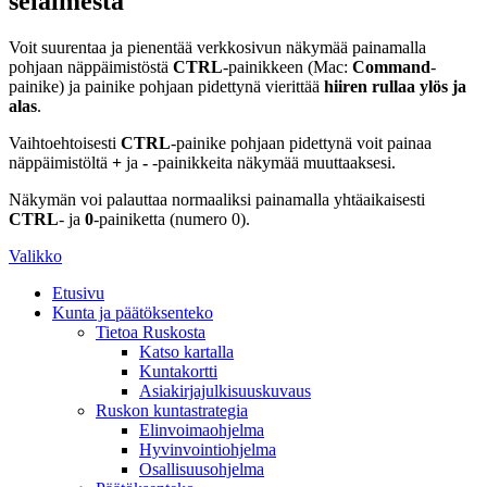
selaimesta
Voit suurentaa ja pienentää verkkosivun näkymää painamalla
pohjaan näppäimistöstä
CTRL
-painikkeen (Mac:
Command
-
painike) ja painike pohjaan pidettynä vierittää
hiiren rullaa ylös ja
alas
.
Vaihtoehtoisesti
CTRL
-painike pohjaan pidettynä voit painaa
näppäimistöltä
+
ja
-
-painikkeita näkymää muuttaaksesi.
Näkymän voi palauttaa normaaliksi painamalla yhtäaikaisesti
CTRL
- ja
0
-painiketta (numero 0).
Valikko
Etusivu
Kunta ja päätöksenteko
Tietoa Ruskosta
Katso kartalla
Kuntakortti
Asiakirjajulkisuuskuvaus
Ruskon kuntastrategia
Elinvoimaohjelma
Hyvinvointiohjelma
Osallisuusohjelma