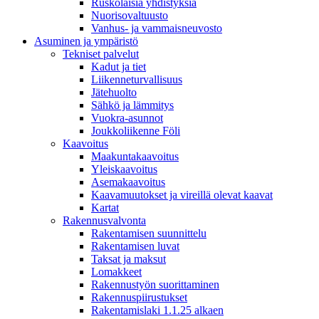
Ruskolaisia yhdistyksiä
Nuorisovaltuusto
Vanhus- ja vammaisneuvosto
Asuminen ja ympäristö
Tekniset palvelut
Kadut ja tiet
Liikenneturvallisuus
Jätehuolto
Sähkö ja lämmitys
Vuokra-asunnot
Joukkoliikenne Föli
Kaavoitus
Maakuntakaavoitus
Yleiskaavoitus
Asemakaavoitus
Kaavamuutokset ja vireillä olevat kaavat
Kartat
Rakennusvalvonta
Rakentamisen suunnittelu
Rakentamisen luvat
Taksat ja maksut
Lomakkeet
Rakennustyön suorittaminen
Rakennuspiirustukset
Rakentamislaki 1.1.25 alkaen