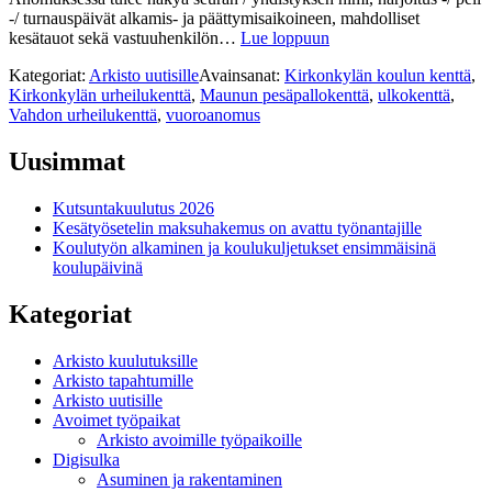
-/ turnauspäivät alkamis- ja päättymisaikoineen, mahdolliset
kesätauot sekä vastuuhenkilön…
Lue loppuun
Kategoriat:
Arkisto uutisille
Avainsanat:
Kirkonkylän koulun kenttä
,
Kirkonkylän urheilukenttä
,
Maunun pesäpallokenttä
,
ulkokenttä
,
Vahdon urheilukenttä
,
vuoroanomus
Uusimmat
Kutsuntakuulutus 2026
Kesätyösetelin maksuhakemus on avattu työnantajille
Koulutyön alkaminen ja koulukuljetukset ensimmäisinä
koulupäivinä
Kategoriat
Arkisto kuulutuksille
Arkisto tapahtumille
Arkisto uutisille
Avoimet työpaikat
Arkisto avoimille työpaikoille
Digisulka
Asuminen ja rakentaminen