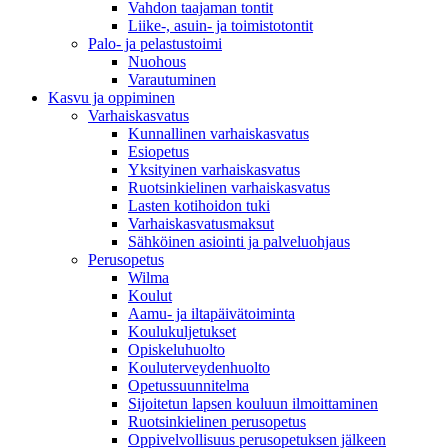
Vahdon taajaman tontit
Liike-, asuin- ja toimistotontit
Palo- ja pelastustoimi
Nuohous
Varautuminen
Kasvu ja oppiminen
Varhaiskasvatus
Kunnallinen varhaiskasvatus
Esiopetus
Yksityinen varhaiskasvatus
Ruotsinkielinen varhaiskasvatus
Lasten kotihoidon tuki
Varhaiskasvatusmaksut
Sähköinen asiointi ja palveluohjaus
Perusopetus
Wilma
Koulut
Aamu- ja iltapäivätoiminta
Koulukuljetukset
Opiskeluhuolto
Kouluterveydenhuolto
Opetussuunnitelma
Sijoitetun lapsen kouluun ilmoittaminen
Ruotsinkielinen perusopetus
Oppivelvollisuus perusopetuksen jälkeen