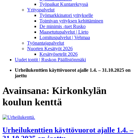
Työpaikat Kuntarekryssä
Yrityspalvelut
Työmarkkinatori yritykselle
Toimivan yrityksen kehittäminen
De minimis -tuet Rusko
Maasetutupalvelut | Lieto
Lomituspalvelut | Vehmaa
Työnantajapalvelut
Nuorten Kesätyöt 2026
Kesätyösetelit 2026
Uudet tontit | Ruskon Päällistönmäki
Urheilukenttien käyttövuorot ajalle 1.4. – 31.10.2025 on
jaettu
Avainsana:
Kirkonkylän
koulun kenttä
Urheilukenttien käyttövuorot ajalle 1.4. –