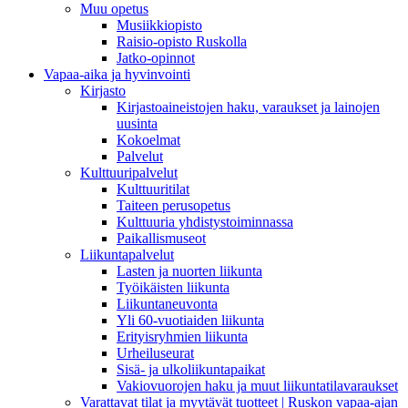
Muu opetus
Musiikkiopisto
Raisio-opisto Ruskolla
Jatko-opinnot
Vapaa-aika ja hyvinvointi
Kirjasto
Kirjastoaineistojen haku, varaukset ja lainojen
uusinta
Kokoelmat
Palvelut
Kulttuuripalvelut
Kulttuuritilat
Taiteen perusopetus
Kulttuuria yhdistystoiminnassa
Paikallismuseot
Liikuntapalvelut
Lasten ja nuorten liikunta
Työikäisten liikunta
Liikuntaneuvonta
Yli 60-vuotiaiden liikunta
Erityisryhmien liikunta
Urheiluseurat
Sisä- ja ulkoliikuntapaikat
Vakiovuorojen haku ja muut liikuntatilavaraukset
Varattavat tilat ja myytävät tuotteet | Ruskon vapaa-ajan