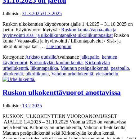
31.10.2025 on jaettu
Julkaistu:
31.3.2025
31.3.2025
Ruskon ulkokenttien käyttövuorot ajalle 1.4.2025 – 31.10.2025 on
jaettu. Käyttövuorot löytyvät:
Ruskon kunta-Vapaa-aika ja
hyvinvointi-sisä- ja ulkoliikuntapaikat-ulkoliikuntapaikat
Ruskon
kunta / Vapaa-aika ja hyvinvointi / Liikuntapalvelut / Sisä- ja
ulkoliikuntapaikat …
Lue loppuun
Kategoriat:
Arkisto uutisille
Avainsanat:
jalkapallo
,
kenttien
käyttövuorot
,
Kirkonkylän koulun kenttä
,
Kirkonkylän
urheilukenttä
,
liikuntapaikka
,
Maunun pesäpallokenttä
,
pesäpallo
,
ulkokentät
,
ulkoliikunta
,
Vahdon urheilukenttä
,
yleisurheilu
Ruskon ulkokenttävuorot anottavissa
Julkaistu:
13.2.2025
RUSKON ULKOKENTTIEN VUOROANOMUKSET
AJALLE 1.4.2025 – 31.10.2025 Vuonna 2025 on varattavissa
neljä kenttää: Kirkonkylän urheilukenttä, Vahdon urheilukenttä,
Maunun pesäpallokenttä sekä Kirkonkylän koulun kenttä.
Anomuksessa tulee näkyä seuran / yhdistyksen nimi, harjoitus -/ peli