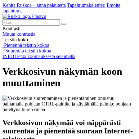
Kehitä Ruskoa – anna palautetta
Tapahtumakalenteri
Ilmoita
tapahtuma
Etusivu
Hae:
Kontrasti:
Muuta kontrastia
Tekstin koko:
-
Pienennä tekstin kokoa
+
Suurenna tekstin kokoa
INFO
Tietoa zoomauksesta selaimella
Verkkosivun näkymän koon
muuttaminen
Verkkosivun näkymää voi näppärästi
suurentaa ja pienentää suoraan Internet-