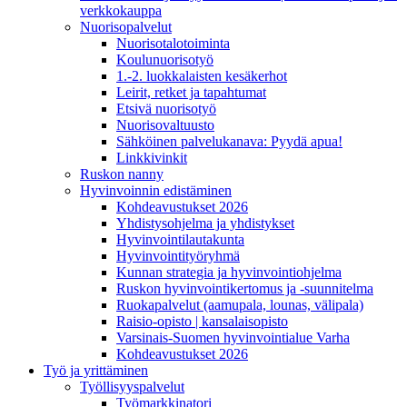
verkkokauppa
Nuorisopalvelut
Nuorisotalotoiminta
Koulunuorisotyö
1.-2. luokkalaisten kesäkerhot
Leirit, retket ja tapahtumat
Etsivä nuorisotyö
Nuorisovaltuusto
Sähköinen palvelukanava: Pyydä apua!
Linkkivinkit
Ruskon nanny
Hyvinvoinnin edistäminen
Kohdeavustukset 2026
Yhdistysohjelma ja yhdistykset
Hyvinvointilautakunta
Hyvinvointityöryhmä
Kunnan strategia ja hyvinvointiohjelma
Ruskon hyvinvointikertomus ja -suunnitelma
Ruokapalvelut (aamupala, lounas, välipala)
Raisio-opisto | kansalaisopisto
Varsinais-Suomen hyvinvointialue Varha
Kohdeavustukset 2026
Työ ja yrittäminen
Työllisyyspalvelut
Työmarkkinatori