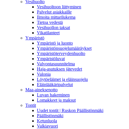
Vesihuolto
Vesihuoltoon liittyminen
Palvelut asiakkaille
Ilmoita mittarilukema
Tietoa vedestä
Vesihuollon taksat
Vikatilanteet
Ympäristö
Ympäristö ja luonto
Ympäristönsuojelumääräykset
Ympäristöterveydenhuolto
Ympäristöluvat
Valvontasuunnitelma
Haja-asutuksen jätevedet
Valonia
Löytöeläimet ja eläinsuojelu
Eläinlääkäripalvelut
Maa-aineksenotto
Luvan hakeminen
Lomakkeet ja maksut
Tontit
Uudet tontit | Ruskon Päällistönmäki
Päällistönmäki
Ketunluola
Valkiavuori