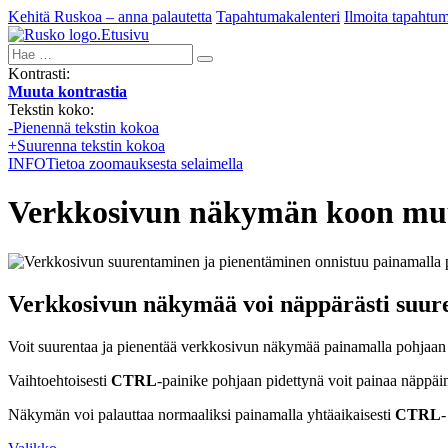
Kehitä Ruskoa – anna palautetta
Tapahtumakalenteri
Ilmoita tapahtu
Etusivu
Hae:
Kontrasti:
Muuta kontrastia
Tekstin koko:
-
Pienennä tekstin kokoa
+
Suurenna tekstin kokoa
INFO
Tietoa zoomauksesta selaimella
Verkkosivun näkymän koon mu
Verkkosivun näkymää voi näppärästi suure
Voit suurentaa ja pienentää verkkosivun näkymää painamalla pohjaan
Vaihtoehtoisesti
CTRL
-painike pohjaan pidettynä voit painaa näppäi
Näkymän voi palauttaa normaaliksi painamalla yhtäaikaisesti
CTRL
-