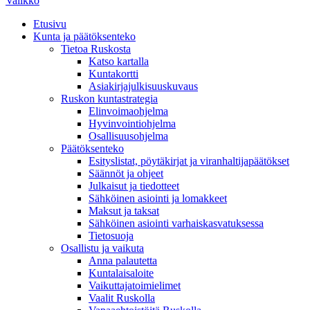
Valikko
Etusivu
Kunta ja päätöksenteko
Tietoa Ruskosta
Katso kartalla
Kuntakortti
Asiakirjajulkisuuskuvaus
Ruskon kuntastrategia
Elinvoimaohjelma
Hyvinvointiohjelma
Osallisuusohjelma
Päätöksenteko
Esityslistat, pöytäkirjat ja viranhaltijapäätökset
Säännöt ja ohjeet
Julkaisut ja tiedotteet
Sähköinen asiointi ja lomakkeet
Maksut ja taksat
Sähköinen asiointi varhaiskasvatuksessa
Tietosuoja
Osallistu ja vaikuta
Anna palautetta
Kuntalaisaloite
Vaikuttajatoimielimet
Vaalit Ruskolla