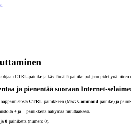
ma
uttaminen
ntaa ja pienentää suoraan Internet-selaime
 näppäimistöstä
CTRL
-painikkeen (Mac:
Command
-painike) ja paini
mistöltä
+
ja
-
-painikkeita näkymää muuttaaksesi.
 ja
0
-painiketta (numero 0).