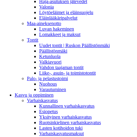
Haja-asutuksen jätevedet
Valonia
Löytöeläimet ja eläinsuojelu
Eläinlääkäripalvelut
Maa-aineksenotto
Luvan hakeminen
Lomakkeet ja maksut
Tontit
Uudet tontit | Ruskon Päällistönmäki
Päällistönmäki
Ketunluola
Valkiavuori
Vahdon taajaman tontit
Liike-, asuin- ja toimistotontit
Palo- ja pelastustoimi
Nuohous
Varautuminen
Kasvu ja oppiminen
Varhaiskasvatus
Kunnallinen varhaiskasvatus
Esiopetus
Yksityinen varhaiskasvatus
Ruotsinkielinen varhaiskasvatus
Lasten kotihoidon tuki
Varhaiskasvatusmaksut