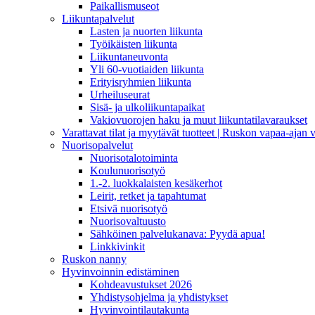
Paikallismuseot
Liikuntapalvelut
Lasten ja nuorten liikunta
Työikäisten liikunta
Liikuntaneuvonta
Yli 60-vuotiaiden liikunta
Erityisryhmien liikunta
Urheiluseurat
Sisä- ja ulkoliikuntapaikat
Vakiovuorojen haku ja muut liikuntatilavaraukset
Varattavat tilat ja myytävät tuotteet | Ruskon vapaa-aja
Nuorisopalvelut
Nuorisotalotoiminta
Koulunuorisotyö
1.-2. luokkalaisten kesäkerhot
Leirit, retket ja tapahtumat
Etsivä nuorisotyö
Nuorisovaltuusto
Sähköinen palvelukanava: Pyydä apua!
Linkkivinkit
Ruskon nanny
Hyvinvoinnin edistäminen
Kohdeavustukset 2026
Yhdistysohjelma ja yhdistykset
Hyvinvointilautakunta