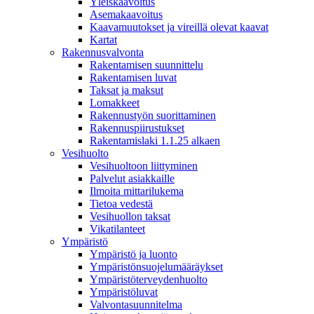
Yleiskaavoitus
Asemakaavoitus
Kaavamuutokset ja vireillä olevat kaavat
Kartat
Rakennusvalvonta
Rakentamisen suunnittelu
Rakentamisen luvat
Taksat ja maksut
Lomakkeet
Rakennustyön suorittaminen
Rakennuspiirustukset
Rakentamislaki 1.1.25 alkaen
Vesihuolto
Vesihuoltoon liittyminen
Palvelut asiakkaille
Ilmoita mittarilukema
Tietoa vedestä
Vesihuollon taksat
Vikatilanteet
Ympäristö
Ympäristö ja luonto
Ympäristönsuojelumääräykset
Ympäristöterveydenhuolto
Ympäristöluvat
Valvontasuunnitelma