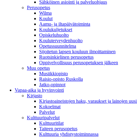
Sähköinen asiointi ja palveluohjaus
Perusopetus
Wilma
Koulut
Aamu- ja iltapäivätoiminta
Koulukuljetukset
Opiskeluhuolto
Kouluterveydenhuolto
Opetussuunnitelma
Sijoitetun lapsen kouluun ilmoittaminen
Ruotsinkielinen perusopetus
Oppivelvollisuus perusopetuksen jälkeen
Muu opetus
Musiikkiopisto
Raisio-opisto Ruskolla
Jatko-opinnot
Vapaa-aika ja hyvinvointi
Kirjasto
Kirjastoaineistojen haku, varaukset ja lainojen uusi
Kokoelmat
Palvelut
Kulttuuripalvelut
Kulttuuritilat
Taiteen perusopetus
Kulttuuria yhdistystoiminnassa