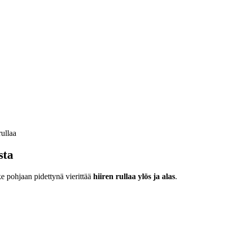
sta
ke pohjaan pidettynä vierittää
hiiren rullaa ylös ja alas
.