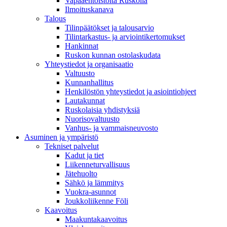
Vapaaehtoistöitä Ruskolla
Ilmoituskanava
Talous
Tilinpäätökset ja talousarvio
Tilintarkastus- ja arviointikertomukset
Hankinnat
Ruskon kunnan ostolaskudata
Yhteystiedot ja organisaatio
Valtuusto
Kunnanhallitus
Henkilöstön yhteystiedot ja asiointiohjeet
Lautakunnat
Ruskolaisia yhdistyksiä
Nuorisovaltuusto
Vanhus- ja vammaisneuvosto
Asuminen ja ympäristö
Tekniset palvelut
Kadut ja tiet
Liikenneturvallisuus
Jätehuolto
Sähkö ja lämmitys
Vuokra-asunnot
Joukkoliikenne Föli
Kaavoitus
Maakuntakaavoitus