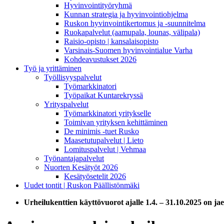
Hyvinvointityöryhmä
Kunnan strategia ja hyvinvointiohjelma
Ruskon hyvinvointikertomus ja -suunnitelma
Ruokapalvelut (aamupala, lounas, välipala)
Raisio-opisto | kansalaisopisto
Varsinais-Suomen hyvinvointialue Varha
Kohdeavustukset 2026
Työ ja yrittäminen
Työllisyyspalvelut
Työmarkkinatori
Työpaikat Kuntarekryssä
Yrityspalvelut
Työmarkkinatori yritykselle
Toimivan yrityksen kehittäminen
De minimis -tuet Rusko
Maasetutupalvelut | Lieto
Lomituspalvelut | Vehmaa
Työnantajapalvelut
Nuorten Kesätyöt 2026
Kesätyösetelit 2026
Uudet tontit | Ruskon Päällistönmäki
Urheilukenttien käyttövuorot ajalle 1.4. – 31.10.2025 on jae