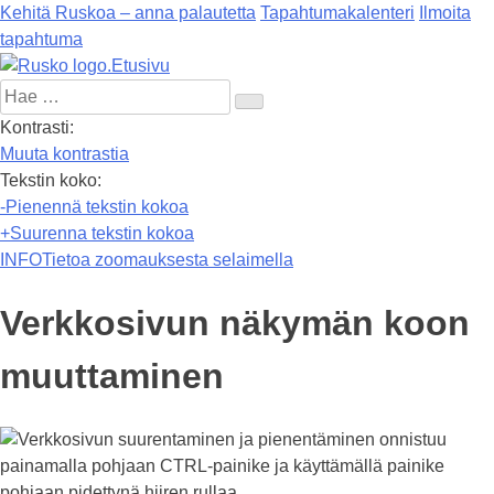
Kehitä Ruskoa – anna palautetta
Tapahtumakalenteri
Ilmoita
tapahtuma
Etusivu
Hae:
Kontrasti:
Muuta kontrastia
Tekstin koko:
-
Pienennä tekstin kokoa
+
Suurenna tekstin kokoa
INFO
Tietoa zoomauksesta selaimella
Verkkosivun näkymän koon
muuttaminen