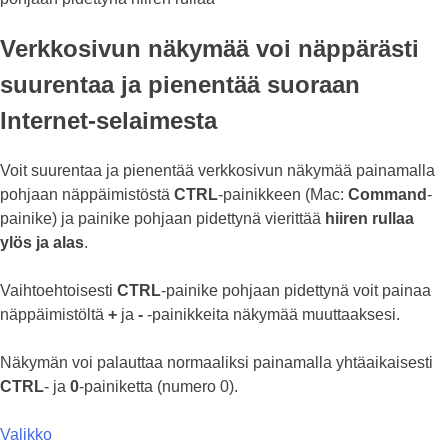
Verkkosivun näkymää voi näppärästi
suurentaa ja pienentää suoraan
Internet-selaimesta
Voit suurentaa ja pienentää verkkosivun näkymää painamalla
pohjaan näppäimistöstä
CTRL
-painikkeen (Mac:
Command
-
painike) ja painike pohjaan pidettynä vierittää
hiiren rullaa
ylös ja alas
.
Vaihtoehtoisesti
CTRL
-painike pohjaan pidettynä voit painaa
näppäimistöltä
+
ja
-
-painikkeita näkymää muuttaaksesi.
Näkymän voi palauttaa normaaliksi painamalla yhtäaikaisesti
CTRL
- ja
0
-painiketta (numero 0).
Valikko