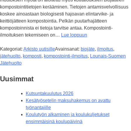
kompostointitietojen kerääminen. Tietojen antamisvelvollisuus
koskee ainoastaan biologisesti hajoavan elintarvike- ja
keittiöjätteen kompostointia. Pelkän puutarhajätteen
kompostoinnista ei tietoja tarvitse antaa. Kompostointi-
ilmoituksen tekemiseen on…
Lue loppuun
Kategoriat:
Arkisto uutisille
Avainsanat:
biojäte
,
ilmoitus
,
jätehuolto
,
komposti
,
kompostointi-ilmoitus
,
Lounais-Suomen
Jätehuolto
Uusimmat
Kutsuntakuulutus 2026
Kesätyösetelin maksuhakemus on avattu
työnantajille
Koulutyön alkaminen ja koulukuljetukset
ensimmäisinä koulupäivinä