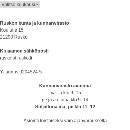
Arkisto
Ruskon kunta ja kunnanvirasto
Koulutie 15
21290 Rusko
Kirjaamon sähköposti
rusko[at]rusko.fi
Y-tunnus 0204524-5
Kunnanvirasto avoinna
ma–to klo 9–15
pe ja aattoina klo 9–14
Suljettuna ma–pe klo 11–12
Asiointi toistaiseksi vain ajanvarauksella