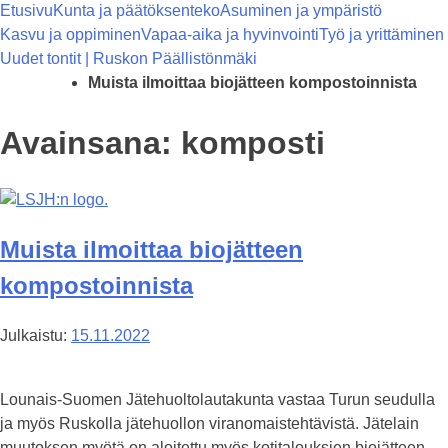
Etusivu
Kunta ja päätöksenteko
Asuminen ja ympäristö
Kasvu ja oppiminen
Vapaa-aika ja hyvinvointi
Työ ja yrittäminen
Uudet tontit | Ruskon Päällistönmäki
Muista ilmoittaa biojätteen kompostoinnista
Avainsana:
komposti
Muista ilmoittaa biojätteen
kompostoinnista
Julkaistu:
15.11.2022
Lounais-Suomen Jätehuoltolautakunta vastaa Turun seudulla
ja myös Ruskolla jätehuollon viranomaistehtävistä. Jätelain
muutoksen myötä on aloitettu myös kotitalouksien biojätteen