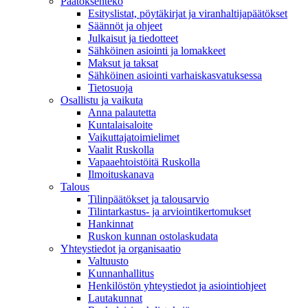
Päätöksenteko
Esityslistat, pöytäkirjat ja viranhaltijapäätökset
Säännöt ja ohjeet
Julkaisut ja tiedotteet
Sähköinen asiointi ja lomakkeet
Maksut ja taksat
Sähköinen asiointi varhaiskasvatuksessa
Tietosuoja
Osallistu ja vaikuta
Anna palautetta
Kuntalaisaloite
Vaikuttajatoimielimet
Vaalit Ruskolla
Vapaaehtoistöitä Ruskolla
Ilmoituskanava
Talous
Tilinpäätökset ja talousarvio
Tilintarkastus- ja arviointikertomukset
Hankinnat
Ruskon kunnan ostolaskudata
Yhteystiedot ja organisaatio
Valtuusto
Kunnanhallitus
Henkilöstön yhteystiedot ja asiointiohjeet
Lautakunnat