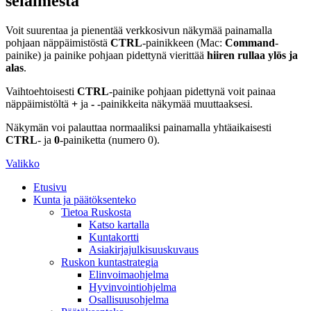
selaimesta
Voit suurentaa ja pienentää verkkosivun näkymää painamalla
pohjaan näppäimistöstä
CTRL
-painikkeen (Mac:
Command
-
painike) ja painike pohjaan pidettynä vierittää
hiiren rullaa ylös ja
alas
.
Vaihtoehtoisesti
CTRL
-painike pohjaan pidettynä voit painaa
näppäimistöltä
+
ja
-
-painikkeita näkymää muuttaaksesi.
Näkymän voi palauttaa normaaliksi painamalla yhtäaikaisesti
CTRL
- ja
0
-painiketta (numero 0).
Valikko
Etusivu
Kunta ja päätöksenteko
Tietoa Ruskosta
Katso kartalla
Kuntakortti
Asiakirjajulkisuuskuvaus
Ruskon kuntastrategia
Elinvoimaohjelma
Hyvinvointiohjelma
Osallisuusohjelma