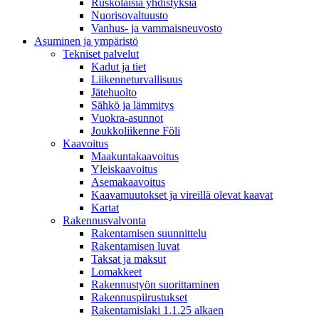
Ruskolaisia yhdistyksiä
Nuorisovaltuusto
Vanhus- ja vammaisneuvosto
Asuminen ja ympäristö
Tekniset palvelut
Kadut ja tiet
Liikenneturvallisuus
Jätehuolto
Sähkö ja lämmitys
Vuokra-asunnot
Joukkoliikenne Föli
Kaavoitus
Maakuntakaavoitus
Yleiskaavoitus
Asemakaavoitus
Kaavamuutokset ja vireillä olevat kaavat
Kartat
Rakennusvalvonta
Rakentamisen suunnittelu
Rakentamisen luvat
Taksat ja maksut
Lomakkeet
Rakennustyön suorittaminen
Rakennuspiirustukset
Rakentamislaki 1.1.25 alkaen