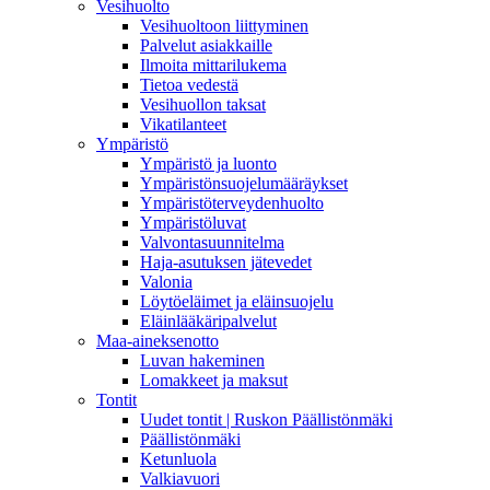
Vesihuolto
Vesihuoltoon liittyminen
Palvelut asiakkaille
Ilmoita mittarilukema
Tietoa vedestä
Vesihuollon taksat
Vikatilanteet
Ympäristö
Ympäristö ja luonto
Ympäristönsuojelumääräykset
Ympäristöterveydenhuolto
Ympäristöluvat
Valvontasuunnitelma
Haja-asutuksen jätevedet
Valonia
Löytöeläimet ja eläinsuojelu
Eläinlääkäripalvelut
Maa-aineksenotto
Luvan hakeminen
Lomakkeet ja maksut
Tontit
Uudet tontit | Ruskon Päällistönmäki
Päällistönmäki
Ketunluola
Valkiavuori