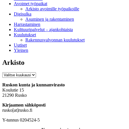
Avoimet työpaikat
Arkisto avoimille työpaikoille
Digisulka
Asuminen ja rakentaminen
Harrastaminen
Kulttuuripalvelut – ajankohtaista
Kuulutukset
Rakennusvalvonnan kuulutukset
Uutiset
Yleinen
Arkisto
Arkisto
Ruskon kunta ja kunnanvirasto
Koulutie 15
21290 Rusko
Kirjaamon sähköposti
rusko[at]rusko.fi
Y-tunnus 0204524-5