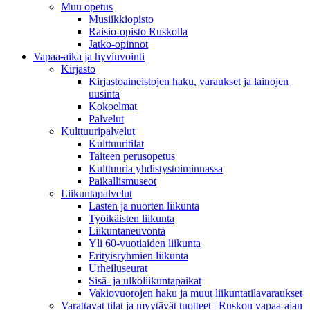
Muu opetus
Musiikkiopisto
Raisio-opisto Ruskolla
Jatko-opinnot
Vapaa-aika ja hyvinvointi
Kirjasto
Kirjastoaineistojen haku, varaukset ja lainojen
uusinta
Kokoelmat
Palvelut
Kulttuuripalvelut
Kulttuuritilat
Taiteen perusopetus
Kulttuuria yhdistystoiminnassa
Paikallismuseot
Liikuntapalvelut
Lasten ja nuorten liikunta
Työikäisten liikunta
Liikuntaneuvonta
Yli 60-vuotiaiden liikunta
Erityisryhmien liikunta
Urheiluseurat
Sisä- ja ulkoliikuntapaikat
Vakiovuorojen haku ja muut liikuntatilavaraukset
Varattavat tilat ja myytävät tuotteet | Ruskon vapaa-ajan