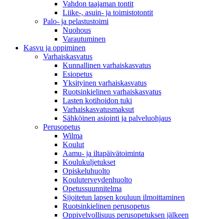
Vahdon taajaman tontit
Liike-, asuin- ja toimistotontit
Palo- ja pelastustoimi
Nuohous
Varautuminen
Kasvu ja oppiminen
Varhaiskasvatus
Kunnallinen varhaiskasvatus
Esiopetus
Yksityinen varhaiskasvatus
Ruotsinkielinen varhaiskasvatus
Lasten kotihoidon tuki
Varhaiskasvatusmaksut
Sähköinen asiointi ja palveluohjaus
Perusopetus
Wilma
Koulut
Aamu- ja iltapäivätoiminta
Koulukuljetukset
Opiskeluhuolto
Kouluterveydenhuolto
Opetussuunnitelma
Sijoitetun lapsen kouluun ilmoittaminen
Ruotsinkielinen perusopetus
Oppivelvollisuus perusopetuksen jälkeen