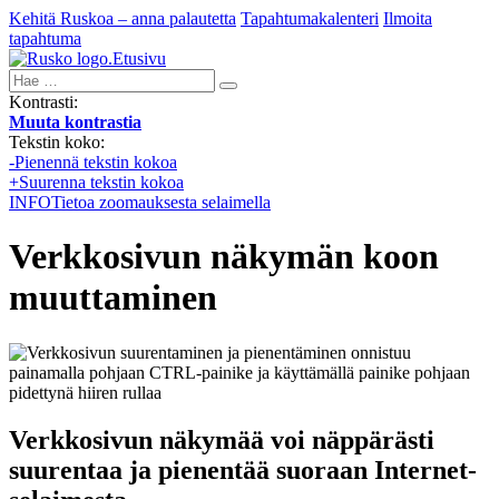
Kehitä Ruskoa – anna palautetta
Tapahtumakalenteri
Ilmoita
tapahtuma
Etusivu
Hae:
Kontrasti:
Muuta kontrastia
Tekstin koko:
-
Pienennä tekstin kokoa
+
Suurenna tekstin kokoa
INFO
Tietoa zoomauksesta selaimella
Verkkosivun näkymän koon
muuttaminen
Verkkosivun näkymää voi näppärästi
suurentaa ja pienentää suoraan Internet-