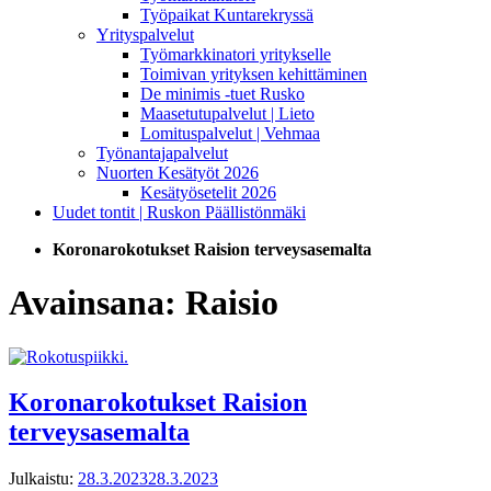
Työpaikat Kuntarekryssä
Yrityspalvelut
Työmarkkinatori yritykselle
Toimivan yrityksen kehittäminen
De minimis -tuet Rusko
Maasetutupalvelut | Lieto
Lomituspalvelut | Vehmaa
Työnantajapalvelut
Nuorten Kesätyöt 2026
Kesätyösetelit 2026
Uudet tontit | Ruskon Päällistönmäki
Koronarokotukset Raision terveysasemalta
Avainsana:
Raisio
Koronarokotukset Raision
terveysasemalta
Julkaistu:
28.3.2023
28.3.2023