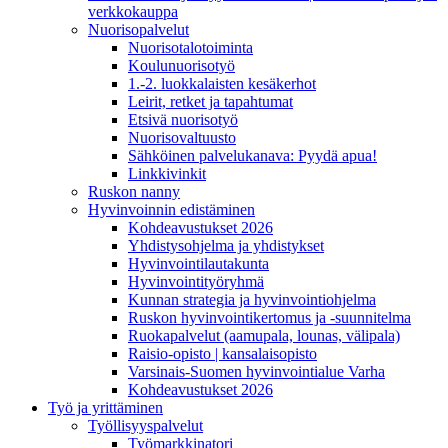
verkkokauppa
Nuorisopalvelut
Nuorisotalotoiminta
Koulunuorisotyö
1.-2. luokkalaisten kesäkerhot
Leirit, retket ja tapahtumat
Etsivä nuorisotyö
Nuorisovaltuusto
Sähköinen palvelukanava: Pyydä apua!
Linkkivinkit
Ruskon nanny
Hyvinvoinnin edistäminen
Kohdeavustukset 2026
Yhdistysohjelma ja yhdistykset
Hyvinvointilautakunta
Hyvinvointityöryhmä
Kunnan strategia ja hyvinvointiohjelma
Ruskon hyvinvointikertomus ja -suunnitelma
Ruokapalvelut (aamupala, lounas, välipala)
Raisio-opisto | kansalaisopisto
Varsinais-Suomen hyvinvointialue Varha
Kohdeavustukset 2026
Työ ja yrittäminen
Työllisyyspalvelut
Työmarkkinatori