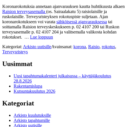
Koronarokotuksia annetaan ajanvarauksen kautta huhtikuusta alkaen
Raision terveysasemalla
(os. Sairaalakatu 5) raisiolaisille ja
ruskolaisille. Terveysristeyksen rokotuspiste suljetaan. Ajan
koronarokotukseen voi varata
sähköisessä ajanvarauksessa
tai
soittamalla Raision terveyskeskukseen p. 02 4107 200 tai Ruskon
terveysasemalle p. 02 4107 204 ja valitsemalla valikosta kohdan
rokotukset. …
Lue loppuun
Kategoriat:
Arkisto uutisille
Avainsanat:
korona
,
Raisio
,
rokotus
,
Terveysristeys
Uusimmat
Uusi tapahtumakalenteri julkaisussa – käyttäjäkoulutus
28.8.2026
Rakentamislupa
Kutsuntakuulutus 2026
Kategoriat
Arkisto kuulutuksille
Arkisto tapahtumille
Arkisto uutisille