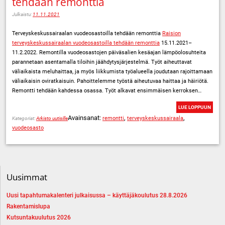
tehdään remonttia
Julkaistu:
11.11.2021
Terveyskeskussairaalan vuodeosastoilla tehdään remonttia
Raision
terveyskeskussairaalan vuodeosastoilla tehdään remonttia
15.11.2021–
11.2.2022. Remontilla vuodeosastojen päiväsalien kesäajan lämpöolosuhteita
parannetaan asentamalla tiloihin jäähdytysjärjestelmä. Työt aiheuttavat
väliaikaista meluhaittaa, ja myös liikkumista työalueella joudutaan rajoittamaan
väliaikaisin oviratkaisuin. Pahoittelemme työstä aiheutuvaa haittaa ja häiriötä.
Remontti tehdään kahdessa osassa. Työt alkavat ensimmäisen kerroksen…
LUE LOPPUUN
Avainsanat:
,
,
remontti
terveyskeskussairaala
Kategoriat:
Arkisto uutisille
vuodeosasto
Uusimmat
Uusi tapahtumakalenteri julkaisussa – käyttäjäkoulutus 28.8.2026
Rakentamislupa
Kutsuntakuulutus 2026