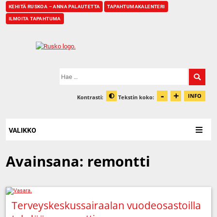
KEHITÄ RUSKOA – ANNA PALAUTETTA
TAPAHTUMAKALENTERI
ILMOITA TAPAHTUMA
Etusivu
Hae:
-
+
Pienennä t
Suurenn
INFO
Kontrasti:
Tekstin koko:
Tiet
Muuta kontrastia
VALIKKO
Avainsana:
remontti
Terveyskeskussairaalan vuodeosastoilla