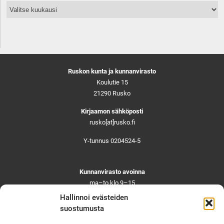
Arkisto
Ruskon kunta ja kunnanvirasto
Koulutie 15
21290 Rusko
Kirjaamon sähköposti
rusko[at]rusko.fi
Y-tunnus 0204524-5
Kunnanvirasto avoinna
ma–to klo 9–15
pe ja aattoina klo 9–14
Hallinnoi evästeiden
Suljettuna ma–pe klo 11–12
suostumusta
Asiointi toistaiseksi vain ajanvarauksella