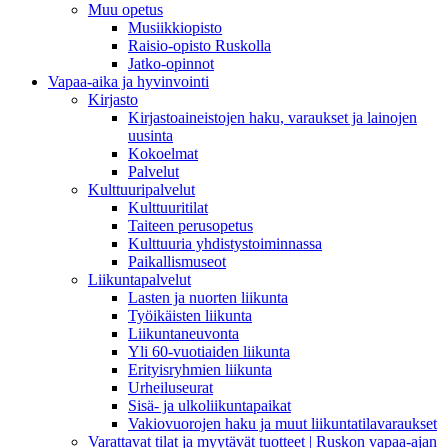
Muu opetus
Musiikkiopisto
Raisio-opisto Ruskolla
Jatko-opinnot
Vapaa-aika ja hyvinvointi
Kirjasto
Kirjastoaineistojen haku, varaukset ja lainojen
uusinta
Kokoelmat
Palvelut
Kulttuuripalvelut
Kulttuuritilat
Taiteen perusopetus
Kulttuuria yhdistystoiminnassa
Paikallismuseot
Liikuntapalvelut
Lasten ja nuorten liikunta
Työikäisten liikunta
Liikuntaneuvonta
Yli 60-vuotiaiden liikunta
Erityisryhmien liikunta
Urheiluseurat
Sisä- ja ulkoliikuntapaikat
Vakiovuorojen haku ja muut liikuntatilavaraukset
Varattavat tilat ja myytävät tuotteet | Ruskon vapaa-ajan