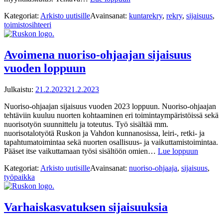
Kategoriat:
Arkisto uutisille
Avainsanat:
kuntarekry
,
rekry
,
sijaisuus
,
toimistosihteeri
Avoimena nuoriso-ohjaajan sijaisuus
vuoden loppuun
Julkaistu:
21.2.2023
21.2.2023
Nuoriso-ohjaajan sijaisuus vuoden 2023 loppuun. Nuoriso-ohjaajan
tehtäviin kuuluu nuorten kohtaaminen eri toimintaympäristöissä sekä
nuorisotyön suunnittelu ja toteutus. Työ sisältää mm.
nuorisotalotyötä Ruskon ja Vahdon kunnanosissa, leiri-, retki- ja
tapahtumatoimintaa sekä nuorten osallisuus- ja vaikuttamistoimintaa.
Pääset itse vaikuttamaan työsi sisältöön omien…
Lue loppuun
Kategoriat:
Arkisto uutisille
Avainsanat:
nuoriso-ohjaaja
,
sijaisuus
,
työpaikka
Varhaiskasvatuksen sijaisuuksia