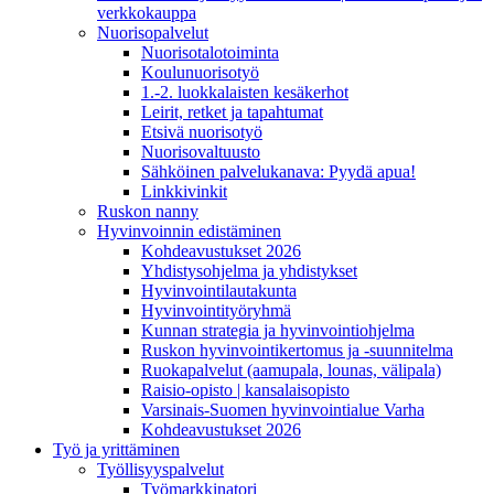
verkkokauppa
Nuorisopalvelut
Nuorisotalotoiminta
Koulunuorisotyö
1.-2. luokkalaisten kesäkerhot
Leirit, retket ja tapahtumat
Etsivä nuorisotyö
Nuorisovaltuusto
Sähköinen palvelukanava: Pyydä apua!
Linkkivinkit
Ruskon nanny
Hyvinvoinnin edistäminen
Kohdeavustukset 2026
Yhdistysohjelma ja yhdistykset
Hyvinvointilautakunta
Hyvinvointityöryhmä
Kunnan strategia ja hyvinvointiohjelma
Ruskon hyvinvointikertomus ja -suunnitelma
Ruokapalvelut (aamupala, lounas, välipala)
Raisio-opisto | kansalaisopisto
Varsinais-Suomen hyvinvointialue Varha
Kohdeavustukset 2026
Työ ja yrittäminen
Työllisyyspalvelut
Työmarkkinatori