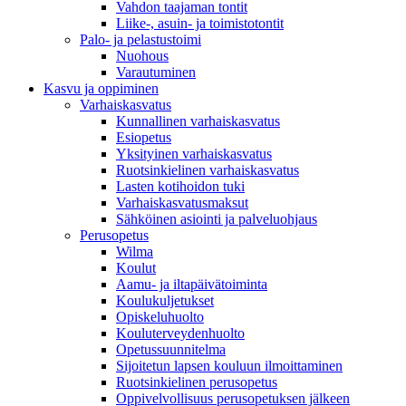
Vahdon taajaman tontit
Liike-, asuin- ja toimistotontit
Palo- ja pelastustoimi
Nuohous
Varautuminen
Kasvu ja oppiminen
Varhaiskasvatus
Kunnallinen varhaiskasvatus
Esiopetus
Yksityinen varhaiskasvatus
Ruotsinkielinen varhaiskasvatus
Lasten kotihoidon tuki
Varhaiskasvatusmaksut
Sähköinen asiointi ja palveluohjaus
Perusopetus
Wilma
Koulut
Aamu- ja iltapäivätoiminta
Koulukuljetukset
Opiskeluhuolto
Kouluterveydenhuolto
Opetussuunnitelma
Sijoitetun lapsen kouluun ilmoittaminen
Ruotsinkielinen perusopetus
Oppivelvollisuus perusopetuksen jälkeen