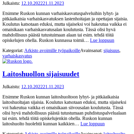
Julkaistu:
12.10.2022
21.11.2023
Etsimme Ruskon kunnan varhaiskasvatuspalveluihin lyhyt- ja
pitkäaikaisia varhaiskasvatuksen lastenhoitajan ja opettajan sijaisia.
Koulutus katsotaan eduksi, mutta sijaiseksi voi hakeutua vaikka ei
omaisikaan varhaiskasvatusalan koulutusta. Tässä olisi hyvä
mahdollisuus päästä tutustuimaan alaan tai esim. tehdä töitä
opiskelujen ohella. Ruskon kunnassa toimii…
Lue loppuun
Kategoriat:
Arkisto avoimille työpaikoille
Avainsanat:
sijaisuus
,
varhaiskasvatus
Laitoshuollon sijaisuudet
Julkaistu:
12.10.2022
21.11.2023
Etsimme Ruskon kunnan laitoshuoltoon lyhyt- ja pitkäaikaisia
laitoshuoltajan sijaisia. Koulutus katsotaan eduksi, mutta sijaiseksi
voi hakeutua vaikka ei omaisikaan siivousalan koulutusta. Tässä
olisi hyvä mahdollisuus päästä tutustumaan puhdistuspalvelualaan
tai esim. tehdä töitä opiskelujenkin ohella. Ruskon kunnan
laitoshuolto huolehtii kunnan kaikkien…
Lue loppuun
Kategoriat:
Arkisto avoimille työpaikoille
Avainsanat:
laitoshuolto
,