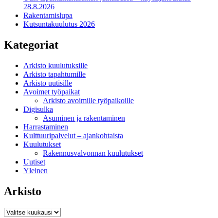
28.8.2026
Rakentamislupa
Kutsuntakuulutus 2026
Kategoriat
Arkisto kuulutuksille
Arkisto tapahtumille
Arkisto uutisille
Avoimet työpaikat
Arkisto avoimille työpaikoille
Digisulka
Asuminen ja rakentaminen
Harrastaminen
Kulttuuripalvelut – ajankohtaista
Kuulutukset
Rakennusvalvonnan kuulutukset
Uutiset
Yleinen
Arkisto
Arkisto