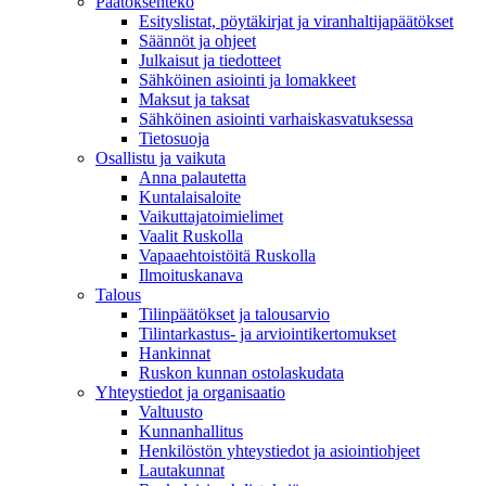
Päätöksenteko
Esityslistat, pöytäkirjat ja viranhaltijapäätökset
Säännöt ja ohjeet
Julkaisut ja tiedotteet
Sähköinen asiointi ja lomakkeet
Maksut ja taksat
Sähköinen asiointi varhaiskasvatuksessa
Tietosuoja
Osallistu ja vaikuta
Anna palautetta
Kuntalaisaloite
Vaikuttajatoimielimet
Vaalit Ruskolla
Vapaaehtoistöitä Ruskolla
Ilmoituskanava
Talous
Tilinpäätökset ja talousarvio
Tilintarkastus- ja arviointikertomukset
Hankinnat
Ruskon kunnan ostolaskudata
Yhteystiedot ja organisaatio
Valtuusto
Kunnanhallitus
Henkilöstön yhteystiedot ja asiointiohjeet
Lautakunnat