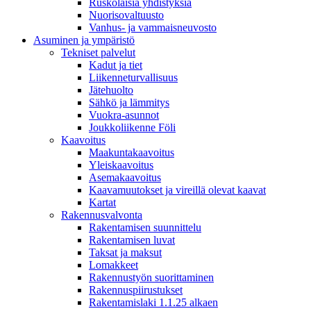
Ruskolaisia yhdistyksiä
Nuorisovaltuusto
Vanhus- ja vammaisneuvosto
Asuminen ja ympäristö
Tekniset palvelut
Kadut ja tiet
Liikenneturvallisuus
Jätehuolto
Sähkö ja lämmitys
Vuokra-asunnot
Joukkoliikenne Föli
Kaavoitus
Maakuntakaavoitus
Yleiskaavoitus
Asemakaavoitus
Kaavamuutokset ja vireillä olevat kaavat
Kartat
Rakennusvalvonta
Rakentamisen suunnittelu
Rakentamisen luvat
Taksat ja maksut
Lomakkeet
Rakennustyön suorittaminen
Rakennuspiirustukset
Rakentamislaki 1.1.25 alkaen