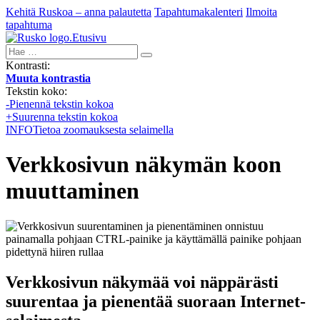
Kehitä Ruskoa – anna palautetta
Tapahtumakalenteri
Ilmoita
tapahtuma
Etusivu
Hae:
Kontrasti:
Muuta kontrastia
Tekstin koko:
-
Pienennä tekstin kokoa
+
Suurenna tekstin kokoa
INFO
Tietoa zoomauksesta selaimella
Verkkosivun näkymän koon
muuttaminen
Verkkosivun näkymää voi näppärästi
suurentaa ja pienentää suoraan Internet-