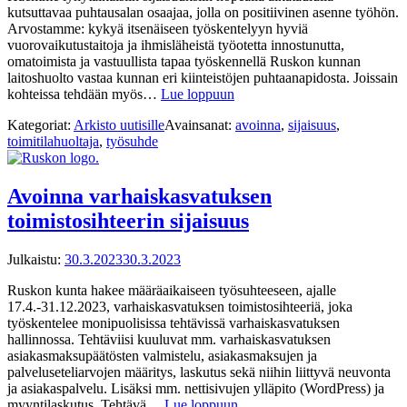
kutsuttavaa puhtausalan osaajaa, jolla on positiivinen asenne työhön.
Arvostamme: kykyä itsenäiseen työskentelyyn hyviä
vuorovaikutustaitoja ja ihmisläheistä työotetta innostunutta,
omatoimista ja vastuullista tapaa työskennellä Ruskon kunnan
laitoshuolto vastaa kunnan eri kiinteistöjen puhtaanapidosta. Joissain
kohteissa tehdään myös…
Lue loppuun
Kategoriat:
Arkisto uutisille
Avainsanat:
avoinna
,
sijaisuus
,
toimitilahuoltaja
,
työsuhde
Avoinna varhaiskasvatuksen
toimistosihteerin sijaisuus
Julkaistu:
30.3.2023
30.3.2023
Ruskon kunta hakee määräaikaiseen työsuhteeseen, ajalle
17.4.-31.12.2023, varhaiskasvatuksen toimistosihteeriä, joka
työskentelee monipuolisissa tehtävissä varhaiskasvatuksen
hallinnossa. Tehtäviisi kuuluvat mm. varhaiskasvatuksen
asiakasmaksupäätösten valmistelu, asiakasmaksujen ja
palveluseteliarvojen määritys, laskutus sekä niihin liittyvä neuvonta
ja asiakaspalvelu. Lisäksi mm. nettisivujen ylläpito (WordPress) ja
myyntilaskutus. Tehtävä…
Lue loppuun