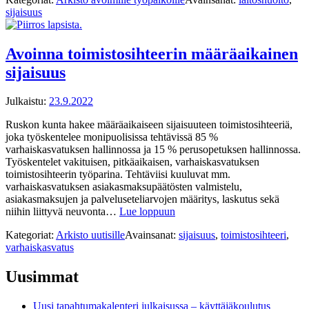
sijaisuus
Avoinna toimistosihteerin määräaikainen
sijaisuus
Julkaistu:
23.9.2022
Ruskon kunta hakee määräaikaiseen sijaisuuteen toimistosihteeriä,
joka työskentelee monipuolisissa tehtävissä 85 %
varhaiskasvatuksen hallinnossa ja 15 % perusopetuksen hallinnossa.
Työskentelet vakituisen, pitkäaikaisen, varhaiskasvatuksen
toimistosihteerin työparina. Tehtäviisi kuuluvat mm.
varhaiskasvatuksen asiakasmaksupäätösten valmistelu,
asiakasmaksujen ja palveluseteliarvojen määritys, laskutus sekä
niihin liittyvä neuvonta…
Lue loppuun
Kategoriat:
Arkisto uutisille
Avainsanat:
sijaisuus
,
toimistosihteeri
,
varhaiskasvatus
Uusimmat
Uusi tapahtumakalenteri julkaisussa – käyttäjäkoulutus