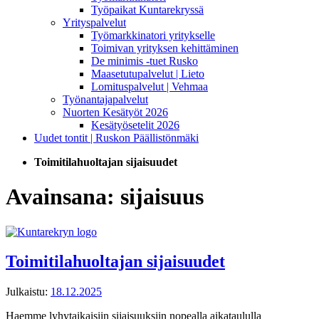
Työpaikat Kuntarekryssä
Yrityspalvelut
Työmarkkinatori yritykselle
Toimivan yrityksen kehittäminen
De minimis -tuet Rusko
Maasetutupalvelut | Lieto
Lomituspalvelut | Vehmaa
Työnantajapalvelut
Nuorten Kesätyöt 2026
Kesätyösetelit 2026
Uudet tontit | Ruskon Päällistönmäki
Toimitilahuoltajan sijaisuudet
Avainsana:
sijaisuus
Toimitilahuoltajan sijaisuudet
Julkaistu:
18.12.2025
Haemme lyhytaikaisiin sijaisuuksiin nopealla aikataululla