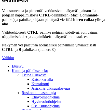
selaimesta
Voit suurentaa ja pienentää verkkosivun näkymää painamalla
pohjaan näppäimistöstä
CTRL
-painikkeen (Mac:
Command
-
painike) ja painike pohjaan pidettynä vierittää
hiiren rullaa ylös ja
alas
.
Vaihtoehtoisesti
CTRL
-painike pohjaan pidettynä voit painaa
näppäimistöltä
+
ja
-
-painikkeita näkymää muuttaaksesi.
Näkymän voi palauttaa normaaliksi painamalla yhtäaikaisesti
CTRL
- ja
0
-painiketta (numero 0).
Valikko
Etusivu
Kunta ja päätöksenteko
Tietoa Ruskosta
Katso kartalla
Kuntakortti
Asiakirjajulkisuuskuvaus
Ruskon kuntastrategia
Elinvoimaohjelma
Hyvinvointiohjelma
Osallisuusohjelma