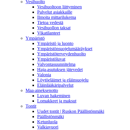
Vesihuolto
Vesihuoltoon liittyminen
Palvelut asiakkaille
Ilmoita mittarilukema
Tietoa vedestä
Vesihuollon taksat
Vikatilanteet
Ympäristö
Ympäristö ja luonto
Ympäristönsuojelumääräykset
Ympäristöterveydenhuolto
Ympäristöluvat
Valvontasuunnitelma
Haja-asutuksen jätevedet
Valonia
Löytöeläimet ja eläinsuojelu
Eläinlääkäripalvelut
Maa-aineksenotto
Luvan hakeminen
Lomakkeet ja maksut
Tontit
Uudet tontit | Ruskon Päällistönmäki
Päällistönmäki
Ketunluola
Valkiavuori