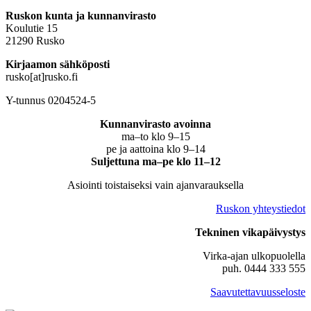
Ruskon kunta ja kunnanvirasto
Koulutie 15
21290 Rusko
Kirjaamon sähköposti
rusko[at]rusko.fi
Y-tunnus 0204524-5
Kunnanvirasto avoinna
ma–to klo 9–15
pe ja aattoina klo 9–14
Suljettuna ma–pe klo 11–12
Asiointi toistaiseksi vain ajanvarauksella
Ruskon yhteystiedot
Tekninen vikapäivystys
Virka-ajan ulkopuolella
puh. 0444 333 555
Saavutettavuusseloste