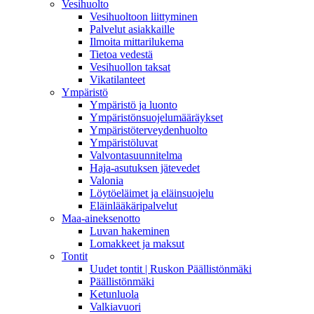
Vesihuolto
Vesihuoltoon liittyminen
Palvelut asiakkaille
Ilmoita mittarilukema
Tietoa vedestä
Vesihuollon taksat
Vikatilanteet
Ympäristö
Ympäristö ja luonto
Ympäristönsuojelumääräykset
Ympäristöterveydenhuolto
Ympäristöluvat
Valvontasuunnitelma
Haja-asutuksen jätevedet
Valonia
Löytöeläimet ja eläinsuojelu
Eläinlääkäripalvelut
Maa-aineksenotto
Luvan hakeminen
Lomakkeet ja maksut
Tontit
Uudet tontit | Ruskon Päällistönmäki
Päällistönmäki
Ketunluola
Valkiavuori