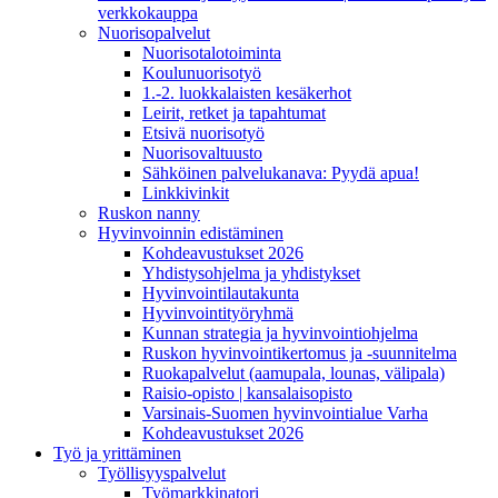
verkkokauppa
Nuorisopalvelut
Nuorisotalotoiminta
Koulunuorisotyö
1.-2. luokkalaisten kesäkerhot
Leirit, retket ja tapahtumat
Etsivä nuorisotyö
Nuorisovaltuusto
Sähköinen palvelukanava: Pyydä apua!
Linkkivinkit
Ruskon nanny
Hyvinvoinnin edistäminen
Kohdeavustukset 2026
Yhdistysohjelma ja yhdistykset
Hyvinvointilautakunta
Hyvinvointityöryhmä
Kunnan strategia ja hyvinvointiohjelma
Ruskon hyvinvointikertomus ja -suunnitelma
Ruokapalvelut (aamupala, lounas, välipala)
Raisio-opisto | kansalaisopisto
Varsinais-Suomen hyvinvointialue Varha
Kohdeavustukset 2026
Työ ja yrittäminen
Työllisyyspalvelut
Työmarkkinatori