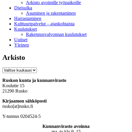
Arkisto avoimille työpaikoille
Digisulka
Asuminen ja rakentaminen
Harrastaminen
Kulttuuripalvelut – ajankohtaista
Kuulutukset
Rakennusvalvonnan kuulutukset
Uutiset
Yleinen
Arkisto
Arkisto
Ruskon kunta ja kunnanvirasto
Koulutie 15
21290 Rusko
Kirjaamon sähköposti
rusko[at]rusko.fi
Y-tunnus 0204524-5
Kunnanvirasto avoinna
ma–to klo 9–15