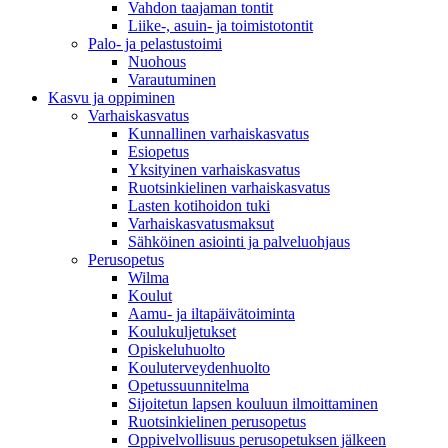
Vahdon taajaman tontit
Liike-, asuin- ja toimistotontit
Palo- ja pelastustoimi
Nuohous
Varautuminen
Kasvu ja oppiminen
Varhaiskasvatus
Kunnallinen varhaiskasvatus
Esiopetus
Yksityinen varhaiskasvatus
Ruotsinkielinen varhaiskasvatus
Lasten kotihoidon tuki
Varhaiskasvatusmaksut
Sähköinen asiointi ja palveluohjaus
Perusopetus
Wilma
Koulut
Aamu- ja iltapäivätoiminta
Koulukuljetukset
Opiskeluhuolto
Kouluterveydenhuolto
Opetussuunnitelma
Sijoitetun lapsen kouluun ilmoittaminen
Ruotsinkielinen perusopetus
Oppivelvollisuus perusopetuksen jälkeen