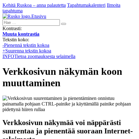
Kehitä Ruskoa – anna palautetta
Tapahtumakalenteri
Ilmoita
tapahtuma
Etusivu
Hae:
Kontrasti:
Muuta kontrastia
Tekstin koko:
-
Pienennä tekstin kokoa
+
Suurenna tekstin kokoa
INFO
Tietoa zoomauksesta selaimella
Verkkosivun näkymän koon
muuttaminen
Verkkosivun näkymää voi näppärästi
suurentaa ja pienentää suoraan Internet-