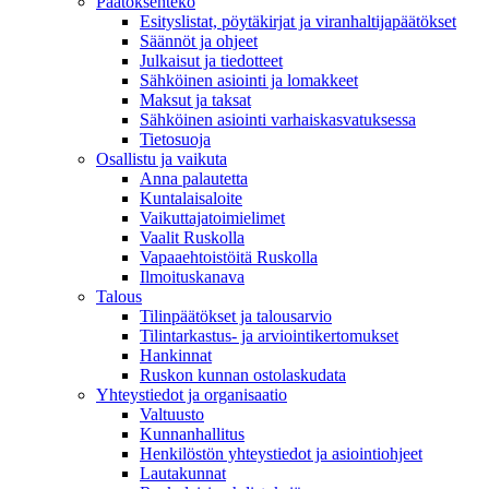
Päätöksenteko
Esityslistat, pöytäkirjat ja viranhaltijapäätökset
Säännöt ja ohjeet
Julkaisut ja tiedotteet
Sähköinen asiointi ja lomakkeet
Maksut ja taksat
Sähköinen asiointi varhaiskasvatuksessa
Tietosuoja
Osallistu ja vaikuta
Anna palautetta
Kuntalaisaloite
Vaikuttajatoimielimet
Vaalit Ruskolla
Vapaaehtoistöitä Ruskolla
Ilmoituskanava
Talous
Tilinpäätökset ja talousarvio
Tilintarkastus- ja arviointikertomukset
Hankinnat
Ruskon kunnan ostolaskudata
Yhteystiedot ja organisaatio
Valtuusto
Kunnanhallitus
Henkilöstön yhteystiedot ja asiointiohjeet
Lautakunnat