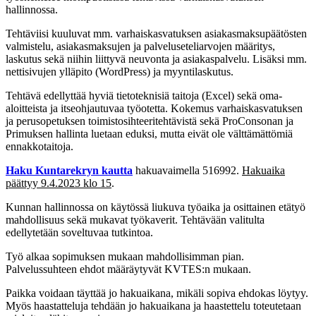
hallinnossa.
Tehtäviisi kuuluvat mm. varhaiskasvatuksen asiakasmaksupäätösten
valmistelu, asiakasmaksujen ja palveluseteliarvojen määritys,
laskutus sekä niihin liittyvä neuvonta ja asiakaspalvelu. Lisäksi mm.
nettisivujen ylläpito (WordPress) ja myyntilaskutus.
Tehtävä edellyttää hyviä tietoteknisiä taitoja (Excel) sekä oma-
aloitteista ja itseohjautuvaa työotetta. Kokemus varhaiskasvatuksen
ja perusopetuksen toimistosihteeritehtävistä sekä ProConsonan ja
Primuksen hallinta luetaan eduksi, mutta eivät ole välttämättömiä
ennakkotaitoja.
Haku Kuntarekryn kautta
hakuavaimella 516992.
Hakuaika
päättyy 9.4.2023 klo 15
.
Kunnan hallinnossa on käytössä liukuva työaika ja osittainen etätyö
mahdollisuus sekä mukavat työkaverit. Tehtävään valitulta
edellytetään soveltuvaa tutkintoa.
Työ alkaa sopimuksen mukaan mahdollisimman pian.
Palvelussuhteen ehdot määräytyvät KVTES:n mukaan.
Paikka voidaan täyttää jo hakuaikana, mikäli sopiva ehdokas löytyy.
Myös haastatteluja tehdään jo hakuaikana ja haastettelu toteutetaan