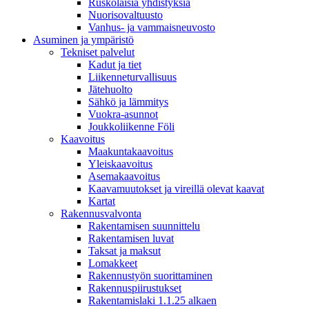
Ruskolaisia yhdistyksiä
Nuorisovaltuusto
Vanhus- ja vammaisneuvosto
Asuminen ja ympäristö
Tekniset palvelut
Kadut ja tiet
Liikenneturvallisuus
Jätehuolto
Sähkö ja lämmitys
Vuokra-asunnot
Joukkoliikenne Föli
Kaavoitus
Maakuntakaavoitus
Yleiskaavoitus
Asemakaavoitus
Kaavamuutokset ja vireillä olevat kaavat
Kartat
Rakennusvalvonta
Rakentamisen suunnittelu
Rakentamisen luvat
Taksat ja maksut
Lomakkeet
Rakennustyön suorittaminen
Rakennuspiirustukset
Rakentamislaki 1.1.25 alkaen