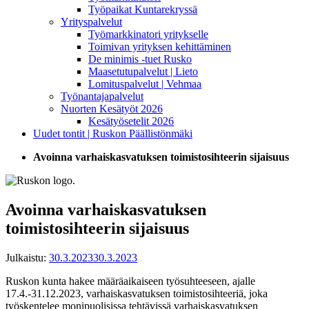
Työpaikat Kuntarekryssä
Yrityspalvelut
Työmarkkinatori yritykselle
Toimivan yrityksen kehittäminen
De minimis -tuet Rusko
Maasetutupalvelut | Lieto
Lomituspalvelut | Vehmaa
Työnantajapalvelut
Nuorten Kesätyöt 2026
Kesätyösetelit 2026
Uudet tontit | Ruskon Päällistönmäki
Avoinna varhaiskasvatuksen toimistosihteerin sijaisuus
Avoinna varhaiskasvatuksen
toimistosihteerin sijaisuus
Julkaistu:
30.3.2023
30.3.2023
Ruskon kunta hakee määräaikaiseen työsuhteeseen, ajalle
17.4.-31.12.2023, varhaiskasvatuksen toimistosihteeriä, joka
työskentelee monipuolisissa tehtävissä varhaiskasvatuksen