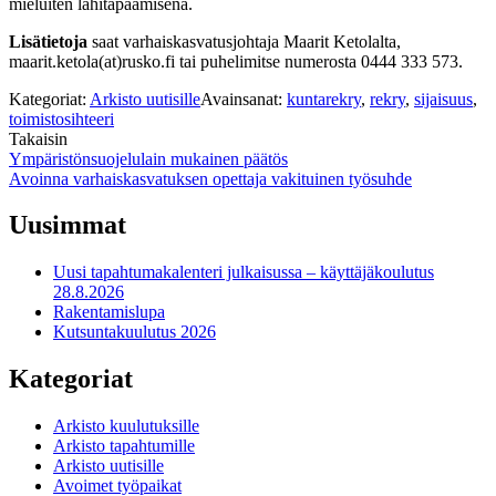
mieluiten lähitapaamisena.
Lisätietoja
saat varhaiskasvatusjohtaja
Maarit Ketolalta,
maarit.ketola(at)rusko.fi tai puhelimitse numerosta 0444 333 573.
Kategoriat:
Arkisto uutisille
Avainsanat:
kuntarekry
,
rekry
,
sijaisuus
,
toimistosihteeri
Takaisin
Artikkelien
Ympäristönsuojelulain mukainen päätös
Avoinna varhaiskasvatuksen opettaja vakituinen työsuhde
selaus
Uusimmat
Uusi tapahtumakalenteri julkaisussa – käyttäjäkoulutus
28.8.2026
Rakentamislupa
Kutsuntakuulutus 2026
Kategoriat
Arkisto kuulutuksille
Arkisto tapahtumille
Arkisto uutisille
Avoimet työpaikat