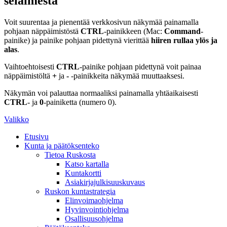
selaimesta
Voit suurentaa ja pienentää verkkosivun näkymää painamalla
pohjaan näppäimistöstä
CTRL
-painikkeen (Mac:
Command
-
painike) ja painike pohjaan pidettynä vierittää
hiiren rullaa ylös ja
alas
.
Vaihtoehtoisesti
CTRL
-painike pohjaan pidettynä voit painaa
näppäimistöltä
+
ja
-
-painikkeita näkymää muuttaaksesi.
Näkymän voi palauttaa normaaliksi painamalla yhtäaikaisesti
CTRL
- ja
0
-painiketta (numero 0).
Valikko
Etusivu
Kunta ja päätöksenteko
Tietoa Ruskosta
Katso kartalla
Kuntakortti
Asiakirjajulkisuuskuvaus
Ruskon kuntastrategia
Elinvoimaohjelma
Hyvinvointiohjelma
Osallisuusohjelma