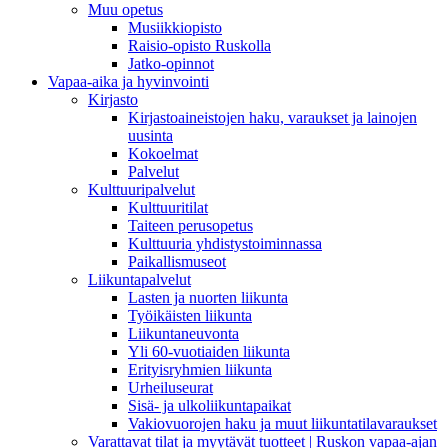
Muu opetus
Musiikkiopisto
Raisio-opisto Ruskolla
Jatko-opinnot
Vapaa-aika ja hyvinvointi
Kirjasto
Kirjastoaineistojen haku, varaukset ja lainojen
uusinta
Kokoelmat
Palvelut
Kulttuuripalvelut
Kulttuuritilat
Taiteen perusopetus
Kulttuuria yhdistystoiminnassa
Paikallismuseot
Liikuntapalvelut
Lasten ja nuorten liikunta
Työikäisten liikunta
Liikuntaneuvonta
Yli 60-vuotiaiden liikunta
Erityisryhmien liikunta
Urheiluseurat
Sisä- ja ulkoliikuntapaikat
Vakiovuorojen haku ja muut liikuntatilavaraukset
Varattavat tilat ja myytävät tuotteet | Ruskon vapaa-ajan