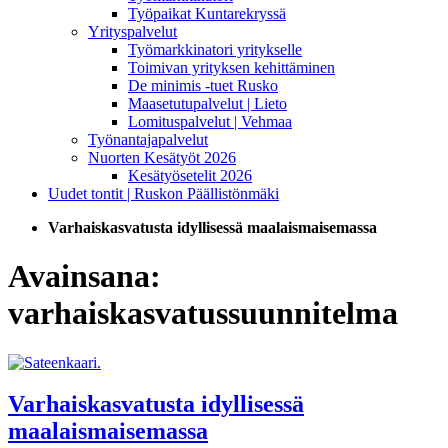
Työpaikat Kuntarekryssä
Yrityspalvelut
Työmarkkinatori yritykselle
Toimivan yrityksen kehittäminen
De minimis -tuet Rusko
Maasetutupalvelut | Lieto
Lomituspalvelut | Vehmaa
Työnantajapalvelut
Nuorten Kesätyöt 2026
Kesätyösetelit 2026
Uudet tontit | Ruskon Päällistönmäki
Varhaiskasvatusta idyllisessä maalaismaisemassa
Avainsana:
varhaiskasvatussuunnitelma
Varhaiskasvatusta idyllisessä
maalaismaisemassa