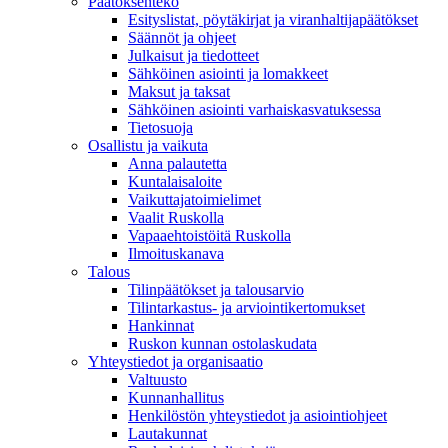
Päätöksenteko
Esityslistat, pöytäkirjat ja viranhaltijapäätökset
Säännöt ja ohjeet
Julkaisut ja tiedotteet
Sähköinen asiointi ja lomakkeet
Maksut ja taksat
Sähköinen asiointi varhaiskasvatuksessa
Tietosuoja
Osallistu ja vaikuta
Anna palautetta
Kuntalaisaloite
Vaikuttajatoimielimet
Vaalit Ruskolla
Vapaaehtoistöitä Ruskolla
Ilmoituskanava
Talous
Tilinpäätökset ja talousarvio
Tilintarkastus- ja arviointikertomukset
Hankinnat
Ruskon kunnan ostolaskudata
Yhteystiedot ja organisaatio
Valtuusto
Kunnanhallitus
Henkilöstön yhteystiedot ja asiointiohjeet
Lautakunnat