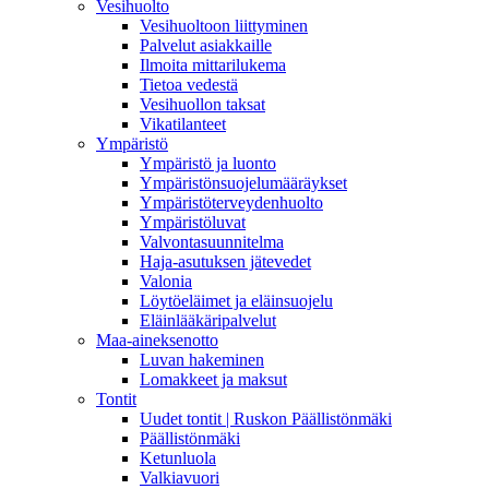
Vesihuolto
Vesihuoltoon liittyminen
Palvelut asiakkaille
Ilmoita mittarilukema
Tietoa vedestä
Vesihuollon taksat
Vikatilanteet
Ympäristö
Ympäristö ja luonto
Ympäristönsuojelumääräykset
Ympäristöterveydenhuolto
Ympäristöluvat
Valvontasuunnitelma
Haja-asutuksen jätevedet
Valonia
Löytöeläimet ja eläinsuojelu
Eläinlääkäripalvelut
Maa-aineksenotto
Luvan hakeminen
Lomakkeet ja maksut
Tontit
Uudet tontit | Ruskon Päällistönmäki
Päällistönmäki
Ketunluola
Valkiavuori