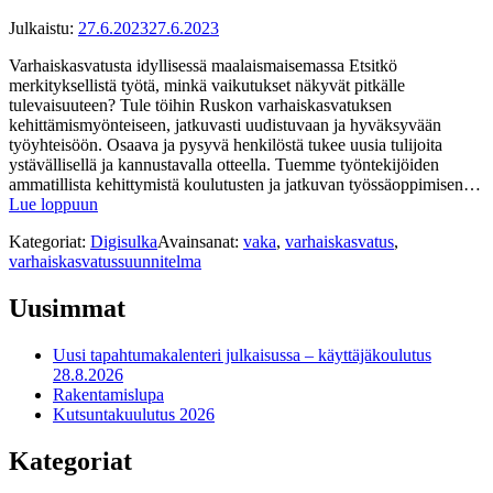
Julkaistu:
27.6.2023
27.6.2023
Varhaiskasvatusta idyllisessä maalaismaisemassa Etsitkö
merkityksellistä työtä, minkä vaikutukset näkyvät pitkälle
tulevaisuuteen? Tule töihin Ruskon varhaiskasvatuksen
kehittämismyönteiseen, jatkuvasti uudistuvaan ja hyväksyvään
työyhteisöön. Osaava ja pysyvä henkilöstä tukee uusia tulijoita
ystävällisellä ja kannustavalla otteella. Tuemme työntekijöiden
ammatillista kehittymistä koulutusten ja jatkuvan työssäoppimisen…
Lue loppuun
Kategoriat:
Digisulka
Avainsanat:
vaka
,
varhaiskasvatus
,
varhaiskasvatussuunnitelma
Uusimmat
Uusi tapahtumakalenteri julkaisussa – käyttäjäkoulutus
28.8.2026
Rakentamislupa
Kutsuntakuulutus 2026
Kategoriat