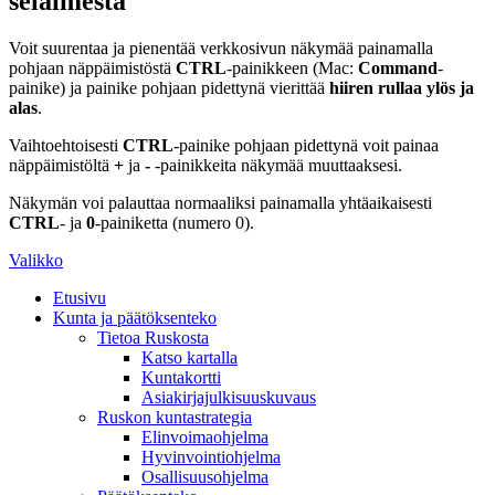
selaimesta
Voit suurentaa ja pienentää verkkosivun näkymää painamalla
pohjaan näppäimistöstä
CTRL
-painikkeen (Mac:
Command
-
painike) ja painike pohjaan pidettynä vierittää
hiiren rullaa ylös ja
alas
.
Vaihtoehtoisesti
CTRL
-painike pohjaan pidettynä voit painaa
näppäimistöltä
+
ja
-
-painikkeita näkymää muuttaaksesi.
Näkymän voi palauttaa normaaliksi painamalla yhtäaikaisesti
CTRL
- ja
0
-painiketta (numero 0).
Valikko
Etusivu
Kunta ja päätöksenteko
Tietoa Ruskosta
Katso kartalla
Kuntakortti
Asiakirjajulkisuuskuvaus
Ruskon kuntastrategia
Elinvoimaohjelma
Hyvinvointiohjelma
Osallisuusohjelma