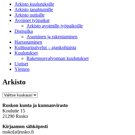
Arkisto kuulutuksille
Arkisto tapahtumille
Arkisto uutisille
Avoimet työpaikat
Arkisto avoimille työpaikoille
Digisulka
Asuminen ja rakentaminen
Harrastaminen
Kulttuuripalvelut – ajankohtaista
Kuulutukset
Rakennusvalvonnan kuulutukset
Uutiset
Yleinen
Arkisto
Arkisto
Ruskon kunta ja kunnanvirasto
Koulutie 15
21290 Rusko
Kirjaamon sähköposti
rusko[at]rusko.fi