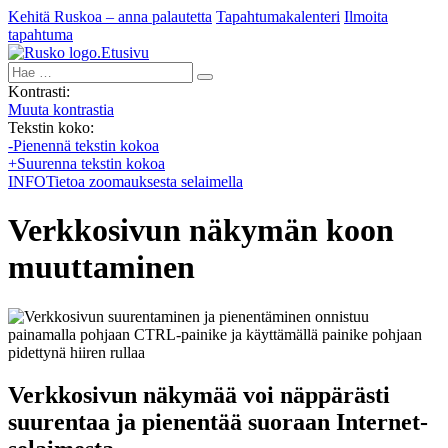
Kehitä Ruskoa – anna palautetta
Tapahtumakalenteri
Ilmoita
tapahtuma
Etusivu
Hae:
Kontrasti:
Muuta kontrastia
Tekstin koko:
-
Pienennä tekstin kokoa
+
Suurenna tekstin kokoa
INFO
Tietoa zoomauksesta selaimella
Verkkosivun näkymän koon
muuttaminen
Verkkosivun näkymää voi näppärästi
suurentaa ja pienentää suoraan Internet-