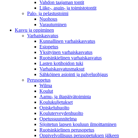
Vahdon taajaman tontit
Liike-, asuin- ja toimistotontit
Palo- ja pelastustoimi
Nuohous
Varautuminen
Kasvu ja oppiminen
Varhaiskasvatus
Kunnallinen varhaiskasvatus
Esiopetus
Yksityinen varhaiskasvatus
Ruotsinkielinen varhaiskasvatus
Lasten kotihoidon tuki
Varhaiskasvatusmaksut
Sähköinen asiointi ja palveluohjaus
Perusopetus
Wilma
Koulut
Aamu- ja iltapäivätoiminta
Koulukuljetukset
Opiskeluhuolto
Kouluterveydenhuolto
Opetussuunnitelma
Sijoitetun lapsen kouluun ilmoittaminen
Ruotsinkielinen perusopetus
Oppivelvollisuus perusopetuksen jälkeen