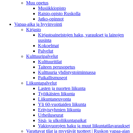
Muu opetus
Musiikkiopisto
Raisio-opisto Ruskolla
Jatko-opinnot
Vapaa-aika ja hyvinvointi
Kirjasto
Kirjastoaineistojen haku, varaukset ja lainojen
uusinta
Kokoelmat
Palvelut
Kulttuuripalvelut
Kulttuuritilat
Taiteen perusopetus
Kulttuuria yhdistystoiminnassa
Paikallismuseot
Liikuntapalvelut
Lasten ja nuorten liikunta
Työikäisten liikunta
Liikuntaneuvonta
Yli 60-vuotiaiden liikunta
Erityisryhmien liikunta
Urheiluseurat
Sisä- ja ulkoliikuntapaikat
Vakiovuorojen haku ja muut liikuntatilavaraukset
Varattavat tilat ja myytävät tuotteet | Ruskon vapaa-ajan