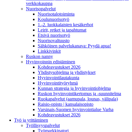
verkkokauppa
Nuorisopalvelut
Nuorisotalotoiminta
Koulunuorisotyö
1.-2. luokkalaisten kesäkerhot
Leirit, retket ja tapahtumat
Etsivä nuorisotyö
Nuorisovaltuusto
Sähköinen palvelukanava: Pyydä apua!
Linkkivinkit
Ruskon nanny
Hyvinvoinnin edistäminen
Kohdeavustukset 2026
Yhdistysohjelma ja yhdistykset
Hyvinvointilautakunta
Hyvinvointityöryhmä
Kunnan strategia ja hyvinvointiohjelma
Ruskon hyvinvointikertomus ja -suunnitelma
Ruokapalvelut (aamupala, lounas, välipala)
Raisio-opisto | kansalaisopisto
Varsinais-Suomen hyvinvointialue Varha
Kohdeavustukset 2026
Työ ja yrittäminen
Työllisyyspalvelut
Työmarkkinatori