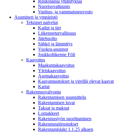
Ruskolaisia yhdistyksiä
Nuorisovaltuusto
Vanhus- ja vammaisneuvosto
Asuminen ja ympäristö
Tekniset palvelut
Kadut ja tiet
Liikenneturvallisuus
Jätehuolto
Sähkö ja lämmitys
Vuokra-asunnot
Joukkoliikenne Föli
Kaavoitus
Maakuntakaavoitus
Yleiskaavoitus
Asemakaavoitus
Kaavamuutokset ja vireillä olevat kaavat
Kartat
Rakennusvalvonta
Rakentamisen suunnittelu
Rakentamisen luvat
Taksat ja maksut
Lomakkeet
Rakennustyön suorittaminen
Rakennuspiirustukset
Rakentamislaki 1.1.25 alkaen