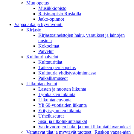
Muu opetus
Musiikkiopisto
Raisio-opisto Ruskolla
Jatko-opinnot
Vapaa-aika ja hyvinvointi
Kirjasto
Kirjastoaineistojen haku, varaukset ja lainojen
uusinta
Kokoelmat
Palvelut
Kulttuuripalvelut
Kulttuuritilat
Taiteen perusopetus
Kulttuuria yhdistystoiminnassa
Paikallismuseot
Liikuntapalvelut
Lasten ja nuorten liikunta
Työikäisten liikunta
Liikuntaneuvonta
Yli 60-vuotiaiden liikunta
Erityisryhmien liikunta
Urheiluseurat
Sisä- ja ulkoliikuntapaikat
Vakiovuorojen haku ja muut liikuntatilavaraukset
Varattavat tilat ja myytävät tuotteet | Ruskon vapaa-ajan