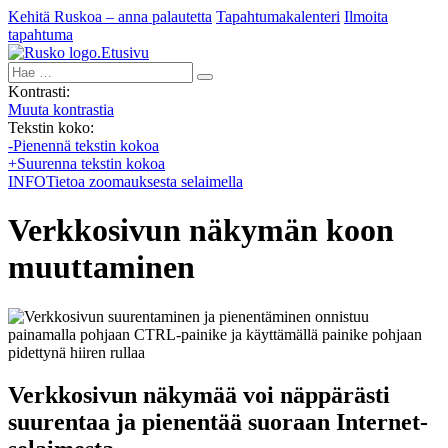
Kehitä Ruskoa – anna palautetta
Tapahtumakalenteri
Ilmoita
tapahtuma
Etusivu
Hae:
Kontrasti:
Muuta kontrastia
Tekstin koko:
-
Pienennä tekstin kokoa
+
Suurenna tekstin kokoa
INFO
Tietoa zoomauksesta selaimella
Verkkosivun näkymän koon
muuttaminen
Verkkosivun näkymää voi näppärästi
suurentaa ja pienentää suoraan Internet-