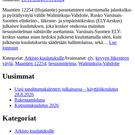
Maantien 12254 (Hujalantie) parantaminen rakentamalla jalankulku-
ja pyöräilyväylä välille Walininkuja-Vahdotie, Rusko Varsinais-
Suomen elinkeino-, liikenne- ja ympäristökeskus (ELY-keskus)
julkaisee kuulutuksen, joka koskee otsikossa mainitun
tiesuunnitelman nähtäville asettamista. Varsinais-Suomen ELY-
keskus saattaa asian tiedoksi julkisesti kuuluttamalla siten, kuin
julkisesta kuulutuksesta säädetään hallintolaissa, sekä…
Lue
loppuun
Kategoriat:
Arkisto kuulutuksille
Avainsanat:
ely
,
kevyen liikenteen
väylä
,
Maantien 12254
,
tiesuunnitelma
,
Walininkuja-Vahdotie
Uusimmat
Uusi tapahtumakalenteri julkaisussa – käyttäjäkoulutus
28.8.2026
Rakentamislupa
Kutsuntakuulutus 2026
Kategoriat
Arkisto kuulutuksille