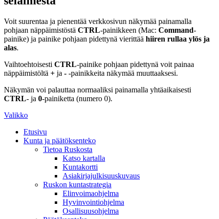
selaimesta
Voit suurentaa ja pienentää verkkosivun näkymää painamalla
pohjaan näppäimistöstä
CTRL
-painikkeen (Mac:
Command
-
painike) ja painike pohjaan pidettynä vierittää
hiiren rullaa ylös ja
alas
.
Vaihtoehtoisesti
CTRL
-painike pohjaan pidettynä voit painaa
näppäimistöltä
+
ja
-
-painikkeita näkymää muuttaaksesi.
Näkymän voi palauttaa normaaliksi painamalla yhtäaikaisesti
CTRL
- ja
0
-painiketta (numero 0).
Valikko
Etusivu
Kunta ja päätöksenteko
Tietoa Ruskosta
Katso kartalla
Kuntakortti
Asiakirjajulkisuuskuvaus
Ruskon kuntastrategia
Elinvoimaohjelma
Hyvinvointiohjelma
Osallisuusohjelma