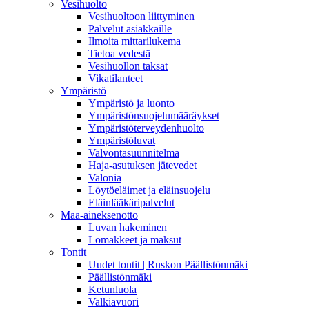
Vesihuolto
Vesihuoltoon liittyminen
Palvelut asiakkaille
Ilmoita mittarilukema
Tietoa vedestä
Vesihuollon taksat
Vikatilanteet
Ympäristö
Ympäristö ja luonto
Ympäristönsuojelumääräykset
Ympäristöterveydenhuolto
Ympäristöluvat
Valvontasuunnitelma
Haja-asutuksen jätevedet
Valonia
Löytöeläimet ja eläinsuojelu
Eläinlääkäripalvelut
Maa-aineksenotto
Luvan hakeminen
Lomakkeet ja maksut
Tontit
Uudet tontit | Ruskon Päällistönmäki
Päällistönmäki
Ketunluola
Valkiavuori