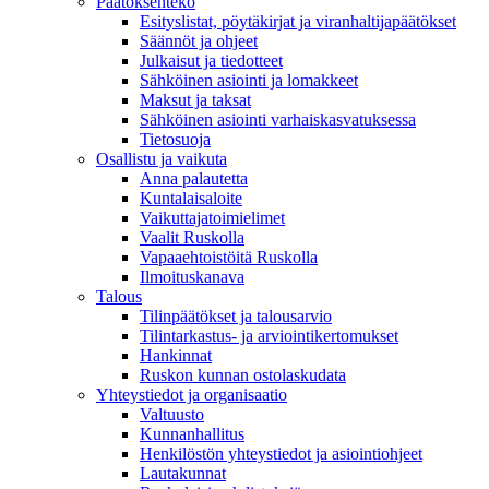
Päätöksenteko
Esityslistat, pöytäkirjat ja viranhaltijapäätökset
Säännöt ja ohjeet
Julkaisut ja tiedotteet
Sähköinen asiointi ja lomakkeet
Maksut ja taksat
Sähköinen asiointi varhaiskasvatuksessa
Tietosuoja
Osallistu ja vaikuta
Anna palautetta
Kuntalaisaloite
Vaikuttajatoimielimet
Vaalit Ruskolla
Vapaaehtoistöitä Ruskolla
Ilmoituskanava
Talous
Tilinpäätökset ja talousarvio
Tilintarkastus- ja arviointikertomukset
Hankinnat
Ruskon kunnan ostolaskudata
Yhteystiedot ja organisaatio
Valtuusto
Kunnanhallitus
Henkilöstön yhteystiedot ja asiointiohjeet
Lautakunnat