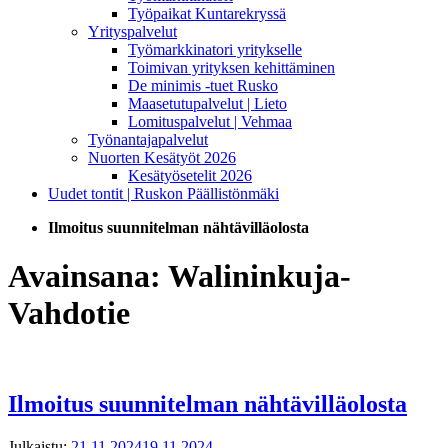
Työpaikat Kuntarekryssä
Yrityspalvelut
Työmarkkinatori yritykselle
Toimivan yrityksen kehittäminen
De minimis -tuet Rusko
Maasetutupalvelut | Lieto
Lomituspalvelut | Vehmaa
Työnantajapalvelut
Nuorten Kesätyöt 2026
Kesätyösetelit 2026
Uudet tontit | Ruskon Päällistönmäki
Ilmoitus suunnitelman nähtävilläolosta
Avainsana:
Walininkuja-
Vahdotie
Ilmoitus suunnitelman nähtävilläolosta
Julkaistu:
21.11.2024
19.11.2024