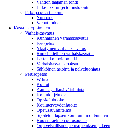
Vahdon taajaman tontit
Liike-, asuin- ja toimistotontit
Palo- ja pelastustoimi
Nuohous
Varautuminen
Kasvu ja oppiminen
Varhaiskasvatus
Kunnallinen varhaiskasvatus
Esiopetus
Yksityinen varhaiskasvatus
Ruotsinkielinen varhaiskasvatus
Lasten kotihoidon tuki
Varhaiskasvatusmaksut
Sähköinen asiointi ja palveluohjaus
Perusopetus
Wilma
Koulut
Aamu- ja iltapäivätoiminta
Koulukuljetukset
Opiskeluhuolto
Kouluterveydenhuolto
Opetussuunnitelma
Sijoitetun lapsen kouluun ilmoittaminen
Ruotsinkielinen perusopetus
Oppivelvollisuus perusopetuksen jälkeen