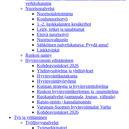
verkkokauppa
Nuorisopalvelut
Nuorisotalotoiminta
Koulunuorisotyö
1.-2. luokkalaisten kesäkerhot
Leirit, retket ja tapahtumat
Etsivä nuorisotyö
Nuorisovaltuusto
Sähköinen palvelukanava: Pyydä apua!
Linkkivinkit
Ruskon nanny
Hyvinvoinnin edistäminen
Kohdeavustukset 2026
Yhdistysohjelma ja yhdistykset
Hyvinvointilautakunta
Hyvinvointityöryhmä
Kunnan strategia ja hyvinvointiohjelma
Ruskon hyvinvointikertomus ja -suunnitelma
Ruokapalvelut (aamupala, lounas, välipala)
Raisio-opisto | kansalaisopisto
Varsinais-Suomen hyvinvointialue Varha
Kohdeavustukset 2026
Työ ja yrittäminen
Työllisyyspalvelut
Työmarkkinatori