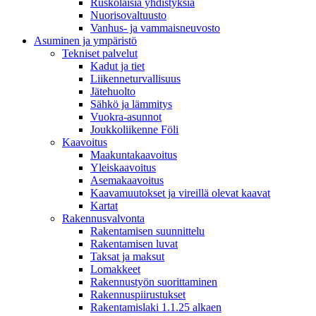
Ruskolaisia yhdistyksiä
Nuorisovaltuusto
Vanhus- ja vammaisneuvosto
Asuminen ja ympäristö
Tekniset palvelut
Kadut ja tiet
Liikenneturvallisuus
Jätehuolto
Sähkö ja lämmitys
Vuokra-asunnot
Joukkoliikenne Föli
Kaavoitus
Maakuntakaavoitus
Yleiskaavoitus
Asemakaavoitus
Kaavamuutokset ja vireillä olevat kaavat
Kartat
Rakennusvalvonta
Rakentamisen suunnittelu
Rakentamisen luvat
Taksat ja maksut
Lomakkeet
Rakennustyön suorittaminen
Rakennuspiirustukset
Rakentamislaki 1.1.25 alkaen