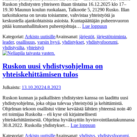
Ruskon yhdistysten yhteiseen iltaan tiistaina 16.12.2025 klo 17–
19.30 Maunun koulun ruokalaan, Talkootie 5, 21290 Rusko. Illan
tarkoituksena on tavata toisiamme, vahvistaa yhteistyötä ja
keskustella ajankohtaisista asioista. Kuntapäättäjän puheenvuoron
pitää kunnanhallituksen puheenjohtaja…
Lue loppuun
Kategoriat:
Arkisto uutisille
Avainsanat:
järjestöt
,
järjestötoiminta
,
leader
,
osallisuus
,
varsin hyvä
,
yhdistykset
,
yhdistysfoorumi
,
yhdistysilta
,
yhteistyö
Ruskon uusi yhdistysohjelma on
yhteiskehittämisen tulos
Julkaistu:
13.10.2022
4.8.2023
Ruskon kunnan ja paikallisten yhdistysten kanssa on laadittu uusi
yhdistysohjelma, joka ohjaa tulevaa yhteistyötä ja kehittämistä.
Ohjelman tekoon osallistui viime keväästä lähtien yhteensä noin 40
eri toimijaa Ruskolta – eli kyse oli kirjaimellisesti
yhteiskehittämisestä. Ohjelma hyväksyttiin hyvinvointilautakunnassa
30.8.2022. Ruskolla yhdistykset…
Lue loppuun
Kategoriat:
Arkisto uutisille
Avainsanat:
yhdistys
,
yhdistysfoorumi
,