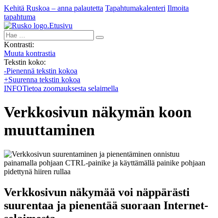
Kehitä Ruskoa – anna palautetta
Tapahtumakalenteri
Ilmoita
tapahtuma
Etusivu
Hae:
Kontrasti:
Muuta kontrastia
Tekstin koko:
-
Pienennä tekstin kokoa
+
Suurenna tekstin kokoa
INFO
Tietoa zoomauksesta selaimella
Verkkosivun näkymän koon
muuttaminen
Verkkosivun näkymää voi näppärästi
suurentaa ja pienentää suoraan Internet-