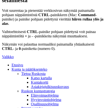
selaimesta
Voit suurentaa ja pienentää verkkosivun näkymää painamalla
pohjaan näppäimistöstä
CTRL
-painikkeen (Mac:
Command
-
painike) ja painike pohjaan pidettynä vierittää
hiiren rullaa ylös ja
alas
.
Vaihtoehtoisesti
CTRL
-painike pohjaan pidettynä voit painaa
näppäimistöltä
+
ja
-
-painikkeita näkymää muuttaaksesi.
Näkymän voi palauttaa normaaliksi painamalla yhtäaikaisesti
CTRL
- ja
0
-painiketta (numero 0).
Valikko
Etusivu
Kunta ja päätöksenteko
Tietoa Ruskosta
Katso kartalla
Kuntakortti
Asiakirjajulkisuuskuvaus
Ruskon kuntastrategia
Elinvoimaohjelma
Hyvinvointiohjelma
Osallisuusohjelma