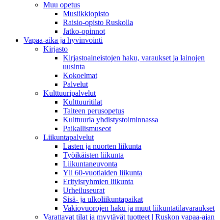
Muu opetus
Musiikkiopisto
Raisio-opisto Ruskolla
Jatko-opinnot
Vapaa-aika ja hyvinvointi
Kirjasto
Kirjastoaineistojen haku, varaukset ja lainojen
uusinta
Kokoelmat
Palvelut
Kulttuuripalvelut
Kulttuuritilat
Taiteen perusopetus
Kulttuuria yhdistystoiminnassa
Paikallismuseot
Liikuntapalvelut
Lasten ja nuorten liikunta
Työikäisten liikunta
Liikuntaneuvonta
Yli 60-vuotiaiden liikunta
Erityisryhmien liikunta
Urheiluseurat
Sisä- ja ulkoliikuntapaikat
Vakiovuorojen haku ja muut liikuntatilavaraukset
Varattavat tilat ja myytävät tuotteet | Ruskon vapaa-ajan