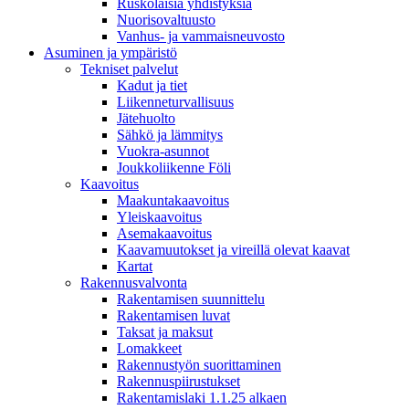
Ruskolaisia yhdistyksiä
Nuorisovaltuusto
Vanhus- ja vammaisneuvosto
Asuminen ja ympäristö
Tekniset palvelut
Kadut ja tiet
Liikenneturvallisuus
Jätehuolto
Sähkö ja lämmitys
Vuokra-asunnot
Joukkoliikenne Föli
Kaavoitus
Maakuntakaavoitus
Yleiskaavoitus
Asemakaavoitus
Kaavamuutokset ja vireillä olevat kaavat
Kartat
Rakennusvalvonta
Rakentamisen suunnittelu
Rakentamisen luvat
Taksat ja maksut
Lomakkeet
Rakennustyön suorittaminen
Rakennuspiirustukset
Rakentamislaki 1.1.25 alkaen