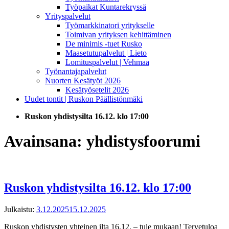
Työpaikat Kuntarekryssä
Yrityspalvelut
Työmarkkinatori yritykselle
Toimivan yrityksen kehittäminen
De minimis -tuet Rusko
Maasetutupalvelut | Lieto
Lomituspalvelut | Vehmaa
Työnantajapalvelut
Nuorten Kesätyöt 2026
Kesätyösetelit 2026
Uudet tontit | Ruskon Päällistönmäki
Ruskon yhdistysilta 16.12. klo 17:00
Avainsana:
yhdistysfoorumi
Ruskon yhdistysilta 16.12. klo 17:00
Julkaistu:
3.12.2025
15.12.2025
Ruskon yhdistysten yhteinen ilta 16.12. – tule mukaan! Tervetuloa