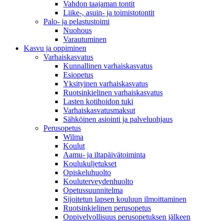
Vahdon taajaman tontit
Liike-, asuin- ja toimistotontit
Palo- ja pelastustoimi
Nuohous
Varautuminen
Kasvu ja oppiminen
Varhaiskasvatus
Kunnallinen varhaiskasvatus
Esiopetus
Yksityinen varhaiskasvatus
Ruotsinkielinen varhaiskasvatus
Lasten kotihoidon tuki
Varhaiskasvatusmaksut
Sähköinen asiointi ja palveluohjaus
Perusopetus
Wilma
Koulut
Aamu- ja iltapäivätoiminta
Koulukuljetukset
Opiskeluhuolto
Kouluterveydenhuolto
Opetussuunnitelma
Sijoitetun lapsen kouluun ilmoittaminen
Ruotsinkielinen perusopetus
Oppivelvollisuus perusopetuksen jälkeen