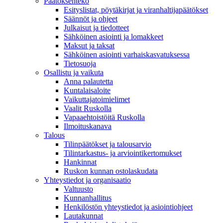
Päätöksenteko
Esityslistat, pöytäkirjat ja viranhaltijapäätökset
Säännöt ja ohjeet
Julkaisut ja tiedotteet
Sähköinen asiointi ja lomakkeet
Maksut ja taksat
Sähköinen asiointi varhaiskasvatuksessa
Tietosuoja
Osallistu ja vaikuta
Anna palautetta
Kuntalaisaloite
Vaikuttajatoimielimet
Vaalit Ruskolla
Vapaaehtoistöitä Ruskolla
Ilmoituskanava
Talous
Tilinpäätökset ja talousarvio
Tilintarkastus- ja arviointikertomukset
Hankinnat
Ruskon kunnan ostolaskudata
Yhteystiedot ja organisaatio
Valtuusto
Kunnanhallitus
Henkilöstön yhteystiedot ja asiointiohjeet
Lautakunnat