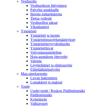
Vesihuolto
Vesihuoltoon liittyminen
Palvelut asiakkaille
Ilmoita mittarilukema
Tietoa vedestä
Vesihuollon taksat
Vikatilanteet
Ympäristö
Ympäristö ja luonto
Ympäristönsuojelumääräykset
Ympäristöterveydenhuolto
Ympäristöluvat
Valvontasuunnitelma
Haja-asutuksen jätevedet
Valonia
Löytöeläimet ja eläinsuojelu
Eläinlääkäripalvelut
Maa-aineksenotto
Luvan hakeminen
Lomakkeet ja maksut
Tontit
Uudet tontit | Ruskon Päällistönmäki
Päällistönmäki
Ketunluola
Valkiavuori