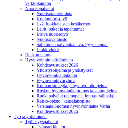
verkkokauppa
Nuorisopalvelut
Nuorisotalotoiminta
Koulunuorisotyö
1.-2. luokkalaisten kesäkerhot
Leirit, retket ja tapahtumat
Etsivä nuorisotyö
Nuorisovaltuusto
Sähköinen palvelukanava: Pyydä apua!
Linkkivinkit
Ruskon nanny
Hyvinvoinnin edistäminen
Kohdeavustukset 2026
Yhdistysohjelma ja yhdistykset
Hyvinvointilautakunta
Hyvinvointityöryhmä
Kunnan strategia ja hyvinvointiohjelma
Ruskon hyvinvointikertomus ja -suunnitelma
Ruokapalvelut (aamupala, lounas, välipala)
Raisio-opisto | kansalaisopisto
Varsinais-Suomen hyvinvointialue Varha
Kohdeavustukset 2026
Työ ja yrittäminen
Työllisyyspalvelut
Työmarkkinatori