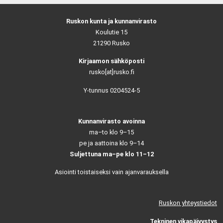
Ruskon kunta ja kunnanvirasto
Koulutie 15
21290 Rusko
Kirjaamon sähköposti
rusko[at]rusko.fi
Y-tunnus 0204524-5
Kunnanvirasto avoinna
ma–to klo 9–15
pe ja aattoina klo 9–14
Suljettuna ma–pe klo 11–12
Asiointi toistaiseksi vain ajanvarauksella
Ruskon yhteystiedot
Tekninen vikapäivystys