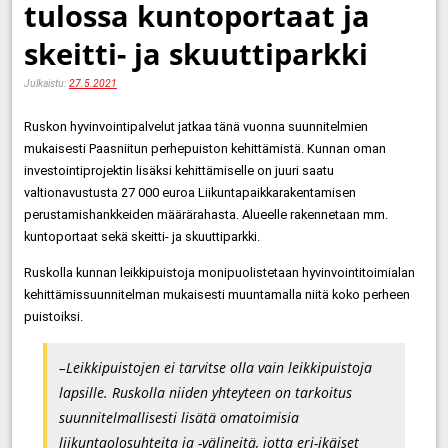
tulossa kuntoportaat ja
skeitti- ja skuuttiparkki
Julkaistu:
27.5.2021
Ruskon hyvinvointipalvelut jatkaa tänä vuonna suunnitelmien
mukaisesti Paasniitun perhepuiston kehittämistä. Kunnan oman
investointiprojektin lisäksi kehittämiselle on juuri saatu
valtionavustusta 27 000 euroa Liikuntapaikkarakentamisen
perustamishankkeiden määrärahasta. Alueelle rakennetaan mm.
kuntoportaat sekä skeitti- ja skuuttiparkki.
Ruskolla kunnan leikkipuistoja monipuolistetaan hyvinvointitoimialan
kehittämissuunnitelman mukaisesti muuntamalla niitä koko perheen
puistoiksi.
–Leikkipuistojen ei tarvitse olla vain leikkipuistoja
lapsille. Ruskolla niiden yhteyteen on tarkoitus
suunnitelmallisesti lisätä omatoimisia
liikuntaolosuhteita ja -välineitä, jotta eri-ikäiset