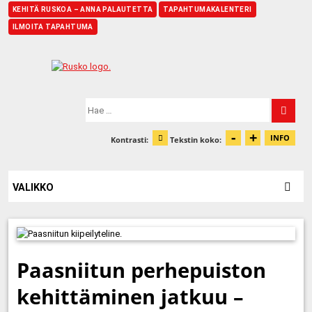
KEHITÄ RUSKOA – ANNA PALAUTETTA
TAPAHTUMAKALENTERI
ILMOITA TAPAHTUMA
Etusivu
Hae:
-
+
Pienennä t
Suurenn
INFO
Kontrasti:
Tekstin koko:
Tiet
Muuta kontrastia
VALIKKO
Paasniitun perhepuiston
kehittäminen jatkuu –