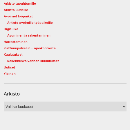
Arkisto tapahtumille
Arkisto uutisille
Avoimet työpaikat
Arkisto avoimille työpaikoille
Digisulka
Asuminen ja rakentaminen
Harrastaminen
Kulttuuripalvelut – ajankohtaista
Kuulutukset
Rakennusvalvonnan kuulutukset
Uutiset
Yleinen
Arkisto
Arkisto