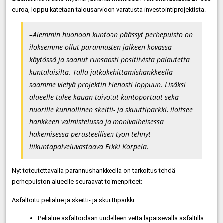
euroa, loppu katetaan talousarvioon varatusta investointiprojektista.
–Aiemmin huonoon kuntoon päässyt perhepuisto on
iloksemme ollut parannusten jälkeen kovassa
käytössä ja saanut runsaasti positiivista palautetta
kuntalaisilta. Tällä jatkokehittämishankkeella
saamme vietyä projektin hienosti loppuun. Lisäksi
alueelle tulee kauan toivotut kuntoportaat sekä
nuorille kunnollinen skeitti- ja skuuttiparkki, iloitsee
hankkeen valmistelussa ja monivaiheisessa
hakemisessa perusteellisen työn tehnyt
liikuntapalveluvastaava Erkki Korpela.
Nyt toteutettavalla parannushankkeella on tarkoitus tehdä
perhepuiston alueelle seuraavat toimenpiteet:
Asfaltoitu pelialue ja skeitti- ja skuuttiparkki
Pelialue asfaltoidaan uudelleen vettä läpäisevällä asfaltilla.