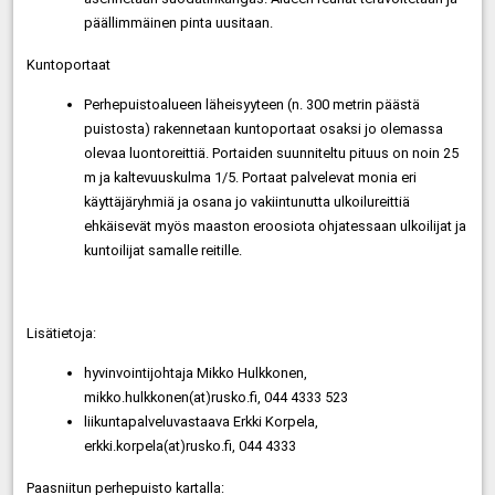
päällimmäinen pinta uusitaan.
Kuntoportaat
Perhepuistoalueen läheisyyteen (n. 300 metrin päästä
puistosta) rakennetaan kuntoportaat osaksi jo olemassa
olevaa luontoreittiä. Portaiden suunniteltu pituus on noin 25
m ja kaltevuuskulma 1/5. Portaat palvelevat monia eri
käyttäjäryhmiä ja osana jo vakiintunutta ulkoilureittiä
ehkäisevät myös maaston eroosiota ohjatessaan ulkoilijat ja
kuntoilijat samalle reitille.
Lisätietoja:
hyvinvointijohtaja Mikko Hulkkonen,
mikko.hulkkonen(at)rusko.fi, 044 4333 523
liikuntapalveluvastaava Erkki Korpela,
erkki.korpela(at)rusko.fi, 044 4333
Paasniitun perhepuisto kartalla: