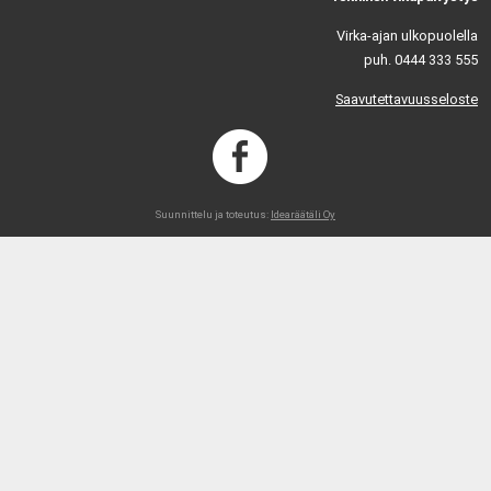
Virka-ajan ulkopuolella
puh. 0444 333 555
Saavutettavuusseloste
Suunnittelu ja toteutus:
Idearäätäli Oy