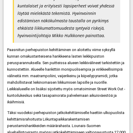
kuntalaiset ja erityisesti lapsiperheet voivat yhdessä
löytää mielekästä tekemistä. Hyvinvoinnin
edistämisen näkökulmasta taustalla on pyrkimys
ehkäistä liikkumattomuudesta syntyviä riskejä,
hyvinvointijohtaja Mikko Hulkkonen painottaa.
Paasniitun perhepuiston kehittäminen on aloitettu viime syksyllä
kunnan omakustanteisena hankkeena lasten leikkipuiston
perusparannuksella. Sen puitteissa alueen leikkivälineet tarkistettiin ja
kunnostettiin. Alueelle hankittiin monipuolisempia ja virikkeellisimpiä
välineitä mm. maatrampoliini, vaijerikeinu ja kiipeilypyramidi, jotka
mahdollistavat leikinomaisen liikkumisen lapsille ja nuorille.
Leikkialueelle on lisäksi sijoitettu myös omatoiminen Street Work Out -
kuntoilukeskus sekä tasapainorata palvelemaan aikuisväestöä ja
ikäihmisiä.
Täksi vuodeksi perhepuiston jatkokehittämiselle haettiin ulkopuolista
kehittämisrahoitusta Liikuntapaikkarakentamisen
perustamishankkeiden määrärahasta. Lounais-Suomen
aluehallintovirasto myönsi jatkokehittämiseen valtionavustusta 27 000