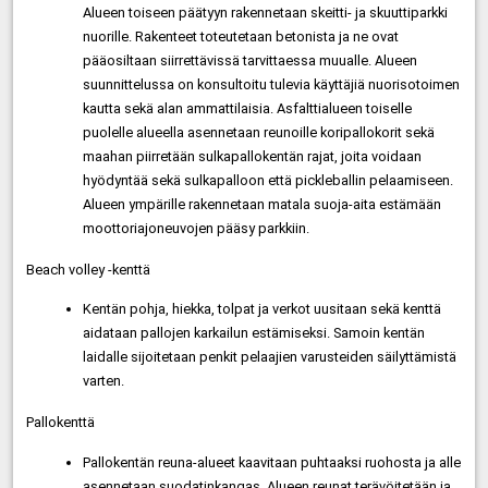
Alueen toiseen päätyyn rakennetaan skeitti- ja skuuttiparkki
nuorille. Rakenteet toteutetaan betonista ja ne ovat
pääosiltaan siirrettävissä tarvittaessa muualle. Alueen
suunnittelussa on konsultoitu tulevia käyttäjiä nuorisotoimen
kautta sekä alan ammattilaisia. Asfalttialueen toiselle
puolelle alueella asennetaan reunoille koripallokorit sekä
maahan piirretään sulkapallokentän rajat, joita voidaan
hyödyntää sekä sulkapalloon että pickleballin pelaamiseen.
Alueen ympärille rakennetaan matala suoja-aita estämään
moottoriajoneuvojen pääsy parkkiin.
Beach volley -kenttä
Kentän pohja, hiekka, tolpat ja verkot uusitaan sekä kenttä
aidataan pallojen karkailun estämiseksi. Samoin kentän
laidalle sijoitetaan penkit pelaajien varusteiden säilyttämistä
varten.
Pallokenttä
Pallokentän reuna-alueet kaavitaan puhtaaksi ruohosta ja alle
asennetaan suodatinkangas. Alueen reunat terävöitetään ja