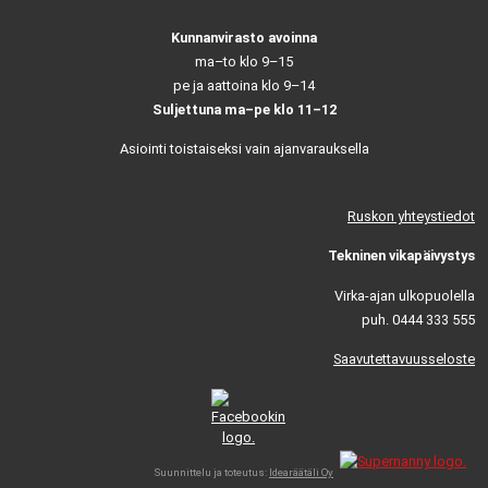
Kunnanvirasto avoinna
ma–to klo 9–15
pe ja aattoina klo 9–14
Suljettuna ma–pe klo 11–12
Asiointi toistaiseksi vain ajanvarauksella
Ruskon yhteystiedot
Tekninen vikapäivystys
Virka-ajan ulkopuolella
puh. 0444 333 555
Saavutettavuusseloste
Suunnittelu ja toteutus:
Idearäätäli Oy