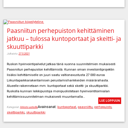
Paasniitun perhepuiston kehittäminen
jatkuu – tulossa kuntoportaat ja skeitti- ja
skuuttiparkki
Julkaistu:
27.5.2021
Ruskon hyvinvointipalvelut jatkaa tänä vuonna suunnitelmien mukaisesti
Paasniitun perhepuiston kehittämistä. Kunnan oman investointiprojektin
lisäksi kehittämiselle on juuri saatu valtionavustusta 27 000 euroa
Liikuntapaikkarakentamisen perustamishankkeiden määrärahasta.
Alueelle rakennetaan mm. kuntoportaat sekä skeitti- ja skuuttiparkki.
Ruskolla kunnan leikkipuistoja monipuolistetaan hyvinvointitoimialan
kehittämissuunnitelman mukaisesti muuntamalla…
LUE LOPPUUN
Avainsanat:
,
,
,
kuntoportaat
paasniittu
perhepuisto
Kategoriat:
Arkisto uutisille
,
skeittiparkki
skuuttiparkki