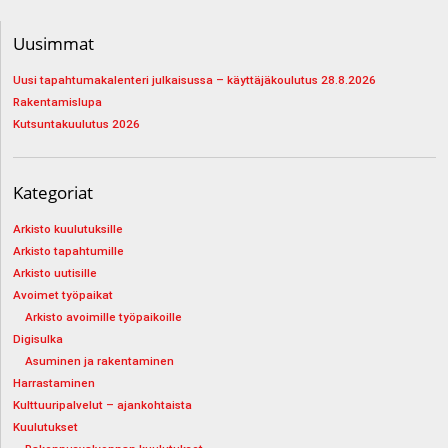
Uusimmat
Uusi tapahtumakalenteri julkaisussa – käyttäjäkoulutus 28.8.2026
Rakentamislupa
Kutsuntakuulutus 2026
Kategoriat
Arkisto kuulutuksille
Arkisto tapahtumille
Arkisto uutisille
Avoimet työpaikat
Arkisto avoimille työpaikoille
Digisulka
Asuminen ja rakentaminen
Harrastaminen
Kulttuuripalvelut – ajankohtaista
Kuulutukset