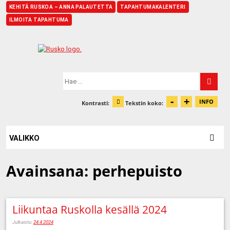
KEHITÄ RUSKOA – ANNA PALAUTETTA
TAPAHTUMAKALENTERI
ILMOITA TAPAHTUMA
Etusivu
Hae:
-
+
Pienennä t
Suurenn
INFO
Kontrasti:
Tekstin koko:
Tiet
Muuta kontrastia
VALIKKO
Avainsana:
perhepuisto
Liikuntaa Ruskolla kesällä 2024
Julkaistu:
24.4.2024