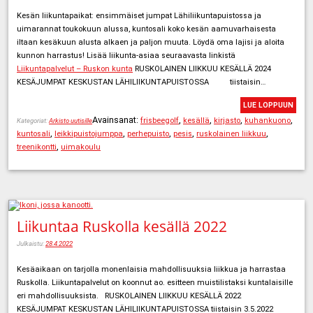
Kesän liikuntapaikat: ensimmäiset jumpat Lähiliikuntapuistossa ja
uimarannat toukokuun alussa, kuntosali koko kesän aamuvarhaisesta
iltaan kesäkuun alusta alkaen ja paljon muuta. Löydä oma lajisi ja aloita
kunnon harrastus! Lisää liikunta-asiaa seuraavasta linkistä
Liikuntapalvelut – Ruskon kunta
RUSKOLAINEN LIIKKUU KESÄLLÄ 2024
KESÄJUMPAT KESKUSTAN LÄHILIIKUNTAPUISTOSSA
tiistaisin…
LUE LOPPUUN
Avainsanat:
,
,
,
,
frisbeegolf
kesällä
kirjasto
kuhankuono
Kategoriat:
Arkisto uutisille
,
,
,
,
,
kuntosali
leikkipuistojumppa
perhepuisto
pesis
ruskolainen liikkuu
,
treenikontti
uimakoulu
Liikuntaa Ruskolla kesällä 2022
Julkaistu:
28.4.2022
Kesäaikaan on tarjolla monenlaisia mahdollisuuksia liikkua ja harrastaa
Ruskolla. Liikuntapalvelut on koonnut ao. esitteen muistilistaksi kuntalaisille
eri mahdollisuuksista. RUSKOLAINEN LIIKKUU KESÄLLÄ 2022
KESÄJUMPAT KESKUSTAN LÄHILIIKUNTAPUISTOSSA tiistaisin 3.5.2022