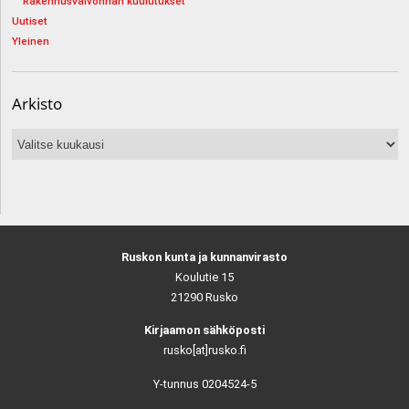
Rakennusvalvonnan kuulutukset
Uutiset
Yleinen
Arkisto
Arkisto
Ruskon kunta ja kunnanvirasto
Koulutie 15
21290 Rusko
Kirjaamon sähköposti
rusko[at]rusko.fi
Y-tunnus 0204524-5