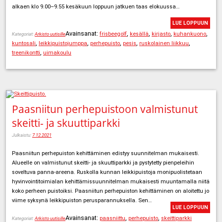
alkaen klo 9.00–9.55 kesäkuun loppuun jatkuen taas elokuussa…
LUE LOPPUUN
Avainsanat:
,
,
,
,
frisbeegolf
kesällä
kirjasto
kuhankuono
Kategoriat:
Arkisto uutisille
,
,
,
,
,
kuntosali
leikkipuistojumppa
perhepuisto
pesis
ruskolainen liikkuu
,
treenikontti
uimakoulu
Paasniitun perhepuistoon valmistunut
skeitti- ja skuuttiparkki
Julkaistu:
7.12.2021
Paasniitun perhepuiston kehittäminen edistyy suunnitelman mukaisesti.
Alueelle on valmistunut skeitti- ja skuuttiparkki ja pystytetty pienpeleihin
soveltuva panna-areena. Ruskolla kunnan leikkipuistoja monipuolistetaan
hyvinvointitoimialan kehittämissuunnitelman mukaisesti muuntamalla niitä
koko perheen puistoiksi. Paasniitun perhepuiston kehittäminen on aloitettu jo
viime syksynä leikkipuiston perusparannuksella. Sen…
LUE LOPPUUN
Avainsanat:
,
,
paasniittu
perhepuisto
skeittiparkki
Kategoriat:
Arkisto uutisille