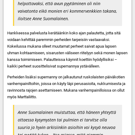
helpottavaksi, että avun pyytäminen oli niin
vaivatonta eikä monien eri kommervenkkien takana,
iloitsee Anne Suomalainen.
Hankkeessa palvelusta kerätäänkin koko ajan palautetta, jotta sitä
voidaan kehittää paremmin perheiden tarpeisiin vastaavaksi.
Kokeilussa mukana olleet muutamat perheet saivat apua lapsen
uhman kohtaamiseen, sisarusten väliseen riitelyyn sekä monen lapsen
kanssa toimimiseen. Palautteissa käynnit koettiin hyödyllisiksi –
kaikki perheet suosittelisivat supernannya ystävälleen.
Perheiden lisäksi supernanny on jalkautunut ruskolaisten päiväkotien
vanhempainiltoihin, joissa on käyty läpi perusasioita, nukkumisesta ja
ravinnosta rajojen asettamiseen. Mukana vanhempainilloissa on ollut
myös Marttaliitto.
Anne Suomalainen muistuttaa, että häneen yhteyttä
ottaessa kysymysten tai pulmien ei tarvitse olla
suuria ja hyvin arkisiinkin asioihin voi kysyä neuvoa
tai pyytää tukea. –Itse asiassa, mitä aiemmin