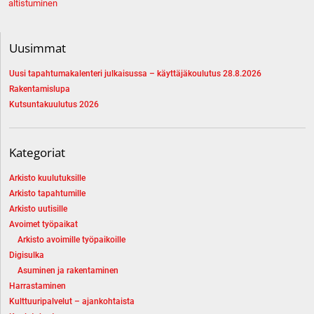
selaus
altistuminen
Uusimmat
Uusi tapahtumakalenteri julkaisussa – käyttäjäkoulutus 28.8.2026
Rakentamislupa
Kutsuntakuulutus 2026
Kategoriat
Arkisto kuulutuksille
Arkisto tapahtumille
Arkisto uutisille
Avoimet työpaikat
Arkisto avoimille työpaikoille
Digisulka
Asuminen ja rakentaminen
Harrastaminen
Kulttuuripalvelut – ajankohtaista