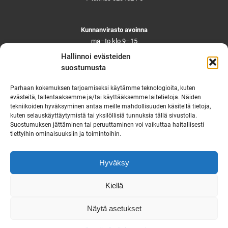
Kunnanvirasto avoinna
ma–to klo 9–15
pe ja aattoina klo 9–14
Hallinnoi evästeiden
Suljettuna ma–pe klo 11–12
suostumusta
Asiointi toistaiseksi vain ajanvarauksella
Parhaan kokemuksen tarjoamiseksi käytämme teknologioita, kuten
evästeitä, tallentaaksemme ja/tai käyttääksemme laitetietoja. Näiden
tekniikoiden hyväksyminen antaa meille mahdollisuuden käsitellä tietoja,
Ruskon yhteystiedot
kuten selauskäyttäytymistä tai yksilöllisiä tunnuksia tällä sivustolla.
Suostumuksen jättäminen tai peruuttaminen voi vaikuttaa haitallisesti
Tekninen vikapäivystys
tiettyihin ominaisuuksiin ja toimintoihin.
Virka-ajan ulkopuolella
puh. 0444 333 555
Hyväksy
Saavutettavuusseloste
Kiellä
Näytä asetukset