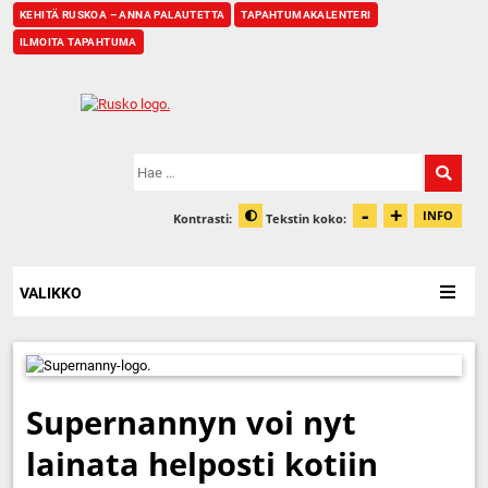
KEHITÄ RUSKOA – ANNA PALAUTETTA
TAPAHTUMAKALENTERI
ILMOITA TAPAHTUMA
Etusivu
Hae:
-
+
Pienennä t
Suurenn
INFO
Kontrasti:
Tekstin koko:
Tiet
Muuta kontrastia
VALIKKO
Supernannyn voi nyt
lainata helposti kotiin