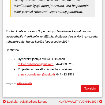
uskallamme kysyä apua ja neuvoa, sitä helpommin
asiat yleensä ratkeavat, supernanny painottaa.
Ruskon kunta on saanut Supernanny – lainattavaa kasvatusapua
lapsiperheille -hankkeelle kehittämisrahoitusta Varsin Hyvä ry:n Leader
-rahoituksesta. Hanke kestää loppuvuoden 2021.
Lisätietoa:
Hyvinvointijohtaja Mikko Hulkkonen,
mikko.hulkkonen@rusko.fi
, 044 4333 523
Projektikoordinaattori Anne Suomalainen,
anne.suomalainen@rusko.fi
, 044 433 3511
Kategoriat:
Arkisto uutisille
Takaisin
Artikkelien
Laukolan päiväkodissa korona-
KUNTAVAALIT VUONNA 2021