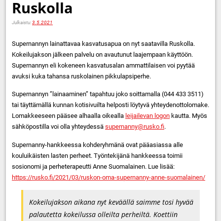
Ruskolla
Julkaistu:
3.5.2021
Supernannyn lainattavaa kasvatusapua on nyt saatavilla Ruskolla.
Kokeilujakson jälkeen palvelu on avautunut laajempaan käyttöön.
Supernannyn eli kokeneen kasvatusalan ammattilaisen voi pyytää
avuksi kuka tahansa ruskolainen pikkulapsiperhe.
Supernannyn ”lainaaminen” tapahtuu joko soittamalla (044 433 3511)
tai täyttämällä kunnan kotisivuilta helposti löytyvä yhteydenottolomake.
Lomakkeeseen pääsee alhaalla oikealla
leijailevan logon
kautta. Myös
sähköpostilla voi olla yhteydessä
supernanny@rusko.fi
.
Supernanny-hankkeessa kohderyhmänä ovat pääasiassa alle
kouluikäisten lasten perheet. Työntekijänä hankkeessa toimii
sosionomi ja perheterapeutti Anne Suomalainen. Lue lisää:
https://rusko.fi/2021/03/ruskon-oma-supernanny-anne-suomalainen/
Kokeilujakson aikana nyt keväällä saimme tosi hyvää
palautetta kokeilussa olleilta perheiltä. Koettiin