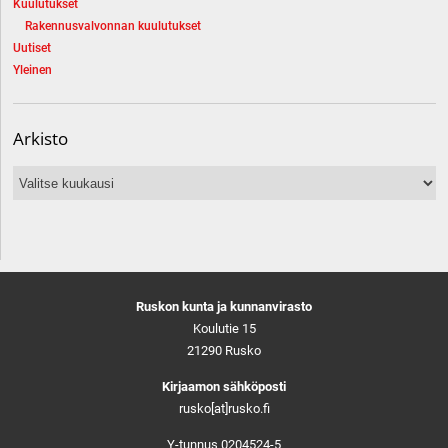
Kuulutukset
Rakennusvalvonnan kuulutukset
Uutiset
Yleinen
Arkisto
Arkisto
Ruskon kunta ja kunnanvirasto
Koulutie 15
21290 Rusko
Kirjaamon sähköposti
rusko[at]rusko.fi
Y-tunnus 0204524-5