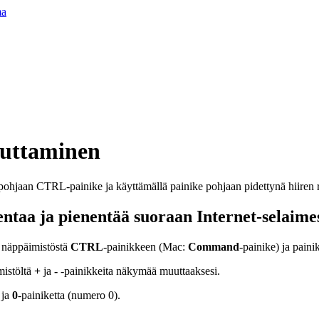
ma
uttaminen
ntaa ja pienentää suoraan Internet-selaime
 näppäimistöstä
CTRL
-painikkeen (Mac:
Command
-painike) ja paini
mistöltä
+
ja
-
-painikkeita näkymää muuttaaksesi.
 ja
0
-painiketta (numero 0).