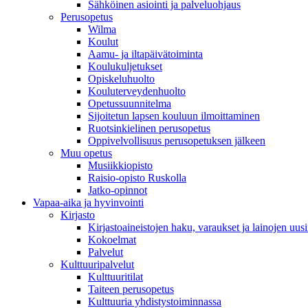
Sähköinen asiointi ja palveluohjaus
Perusopetus
Wilma
Koulut
Aamu- ja iltapäivätoiminta
Koulukuljetukset
Opiskeluhuolto
Kouluterveydenhuolto
Opetussuunnitelma
Sijoitetun lapsen kouluun ilmoittaminen
Ruotsinkielinen perusopetus
Oppivelvollisuus perusopetuksen jälkeen
Muu opetus
Musiikkiopisto
Raisio-opisto Ruskolla
Jatko-opinnot
Vapaa-aika ja hyvinvointi
Kirjasto
Kirjastoaineistojen haku, varaukset ja lainojen uusi
Kokoelmat
Palvelut
Kulttuuripalvelut
Kulttuuritilat
Taiteen perusopetus
Kulttuuria yhdistystoiminnassa