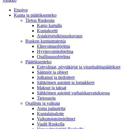
Valikko
Etusivu
Kunta ja päätöksenteko
Tietoa Ruskosta
Katso kartalla
Kuntakortti
Asiakirjajulkisuuskuvaus
Ruskon kuntastrategia
Elinvoimaohjelma
Hyvinvointiohjelma
Osallisuusohjelma
Päätöksenteko
Esityslistat, pöytäkirjat ja viranhaltijapäätökset
Säännöt ja ohjeet
Julkaisut ja tiedotteet
Sähköinen asiointi ja lomakkeet
Maksut ja taksat
Sähköinen asiointi varhaiskasvatuksessa
Tietosuoja
Osallistu ja vaikuta
Anna palautetta
Kuntalaisaloite
Vaikuttajatoimielimet
Vaalit Ruskolla