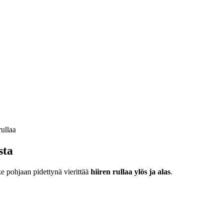
sta
ke pohjaan pidettynä vierittää
hiiren rullaa ylös ja alas
.