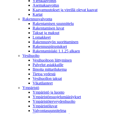
Yleiskaavoitus
Asemakaavoitus
Kaavamuutokset ja vireillä olevat kaavat
Kartat
Rakennusvalvonta
Rakentamisen suunnittelu
Rakentamisen luvat
Taksat ja maksut
Lomakkeet
Rakennustyön suorittaminen
Rakennuspiirustukset
Rakentamislaki 1.1.25 alkaen
Vesihuolto
Vesihuoltoon liittyminen
Palvelut asiakkaille
Ilmoita mittarilukema
Tietoa vedestä
Vesihuollon taksat
Vikatilanteet
Ympäristö
Ympäristö ja luonto
Ympäristönsuojelumääräykset
Ympäristöterveydenhuolto
Ympäristöluvat
Valvontasuunnitelma