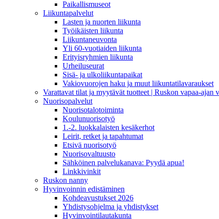
Paikallismuseot
Liikuntapalvelut
Lasten ja nuorten liikunta
Työikäisten liikunta
Liikuntaneuvonta
Yli 60-vuotiaiden liikunta
Erityisryhmien liikunta
Urheiluseurat
Sisä- ja ulkoliikuntapaikat
Vakiovuorojen haku ja muut liikuntatilavaraukset
Varattavat tilat ja myytävät tuotteet | Ruskon vapaa-aja
Nuorisopalvelut
Nuorisotalotoiminta
Koulunuorisotyö
1.-2. luokkalaisten kesäkerhot
Leirit, retket ja tapahtumat
Etsivä nuorisotyö
Nuorisovaltuusto
Sähköinen palvelukanava: Pyydä apua!
Linkkivinkit
Ruskon nanny
Hyvinvoinnin edistäminen
Kohdeavustukset 2026
Yhdistysohjelma ja yhdistykset
Hyvinvointilautakunta