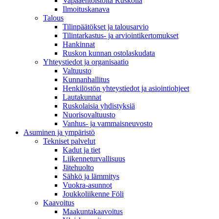
Vapaaehtoistöitä Ruskolla
Ilmoituskanava
Talous
Tilinpäätökset ja talousarvio
Tilintarkastus- ja arviointikertomukset
Hankinnat
Ruskon kunnan ostolaskudata
Yhteystiedot ja organisaatio
Valtuusto
Kunnanhallitus
Henkilöstön yhteystiedot ja asiointiohjeet
Lautakunnat
Ruskolaisia yhdistyksiä
Nuorisovaltuusto
Vanhus- ja vammaisneuvosto
Asuminen ja ympäristö
Tekniset palvelut
Kadut ja tiet
Liikenneturvallisuus
Jätehuolto
Sähkö ja lämmitys
Vuokra-asunnot
Joukkoliikenne Föli
Kaavoitus
Maakuntakaavoitus