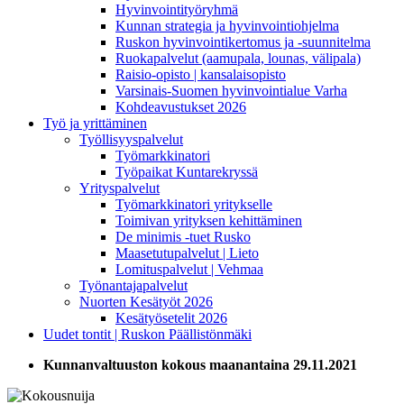
Hyvinvointityöryhmä
Kunnan strategia ja hyvinvointiohjelma
Ruskon hyvinvointikertomus ja -suunnitelma
Ruokapalvelut (aamupala, lounas, välipala)
Raisio-opisto | kansalaisopisto
Varsinais-Suomen hyvinvointialue Varha
Kohdeavustukset 2026
Työ ja yrittäminen
Työllisyyspalvelut
Työmarkkinatori
Työpaikat Kuntarekryssä
Yrityspalvelut
Työmarkkinatori yritykselle
Toimivan yrityksen kehittäminen
De minimis -tuet Rusko
Maasetutupalvelut | Lieto
Lomituspalvelut | Vehmaa
Työnantajapalvelut
Nuorten Kesätyöt 2026
Kesätyösetelit 2026
Uudet tontit | Ruskon Päällistönmäki
Kunnanvaltuuston kokous maanantaina 29.11.2021