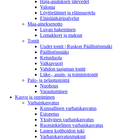
Haja-asutuksen jätevedet
Valonia
Löytöeläimet ja eläinsuojelu
Eläinlääkäripalvelut
Maa-aineksenotto
Luvan hakeminen
Lomakkeet ja maksut
Tontit
Uudet tontit | Ruskon Päällistönmäki
Päällistönmäki
Ketunluola
Valkiavuori
Vahdon taajaman tontit
Liike-, asuin- ja toimistotontit
Palo- ja pelastustoimi
Nuohous
Varautuminen
Kasvu ja oppiminen
Varhaiskasvatus
Kunnallinen varhaiskasvatus
Esiopetus
Yksityinen varhaiskasvatus
Ruotsinkielinen varhaiskasvatus
Lasten kotihoidon tuki
Varhaiskasvatusmaksut