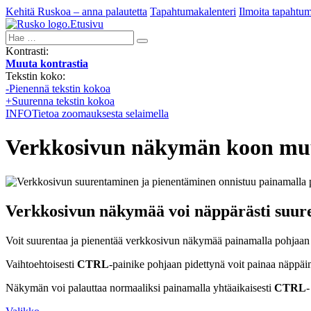
Kehitä Ruskoa – anna palautetta
Tapahtumakalenteri
Ilmoita tapahtu
Etusivu
Hae:
Kontrasti:
Muuta kontrastia
Tekstin koko:
-
Pienennä tekstin kokoa
+
Suurenna tekstin kokoa
INFO
Tietoa zoomauksesta selaimella
Verkkosivun näkymän koon mu
Verkkosivun näkymää voi näppärästi suure
Voit suurentaa ja pienentää verkkosivun näkymää painamalla pohjaan
Vaihtoehtoisesti
CTRL
-painike pohjaan pidettynä voit painaa näppäi
Näkymän voi palauttaa normaaliksi painamalla yhtäaikaisesti
CTRL
-