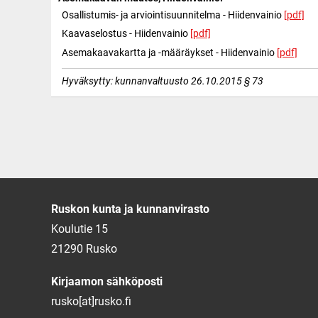
Osallistumis- ja arviointisuunnitelma - Hiidenvainio
[pdf]
Kaavaselostus - Hiidenvainio
[pdf]
Asemakaavakartta ja -määräykset - Hiidenvainio
[pdf]
Hyväksytty: kunnanvaltuusto 26.10.2015 § 73
Ruskon kunta ja kunnanvirasto
Koulutie 15
21290 Rusko
Kirjaamon sähköposti
rusko[at]rusko.fi