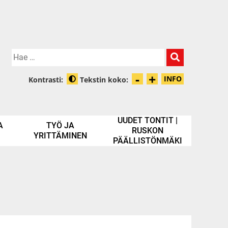
Hae:
-
+
Pienennä tek
Suurenna t
INFO
Kontrasti:
Tekstin koko:
Tietoa zooma
Muuta kontrastia
UUDET TONTIT |
A
TYÖ JA
RUSKON
YRITTÄMINEN
PÄÄLLISTÖNMÄKI