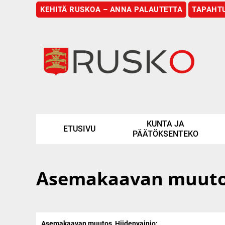
KEHITÄ RUSKOA – ANNA PALAUTETTA
TAPAHT
Etusivu
KUNTA JA
ETUSIVU
PÄÄTÖKSENTEKO
Asemakaavan muutos
Asemakaavan muutos, Hiidenvainio: