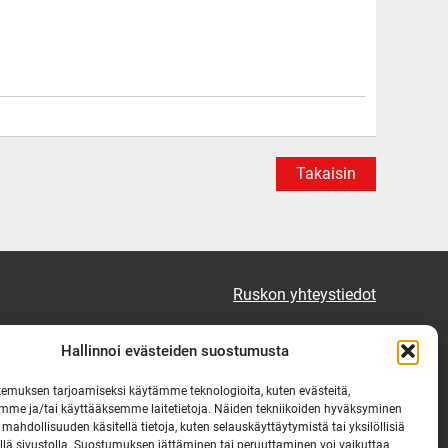
Takaisin
Ruskon yhteystiedot
Tekninen vikapäivystys
Hallinnoi evästeiden suostumusta
Virka-ajan ulkopuolella
emuksen tarjoamiseksi käytämme teknologioita, kuten evästeitä,
mme ja/tai käyttääksemme laitetietoja. Näiden tekniikoiden hyväksyminen
puh. 0444 333 555
 mahdollisuuden käsitellä tietoja, kuten selauskäyttäytymistä tai yksilöllisiä
llä sivustolla. Suostumuksen jättäminen tai peruuttaminen voi vaikuttaa