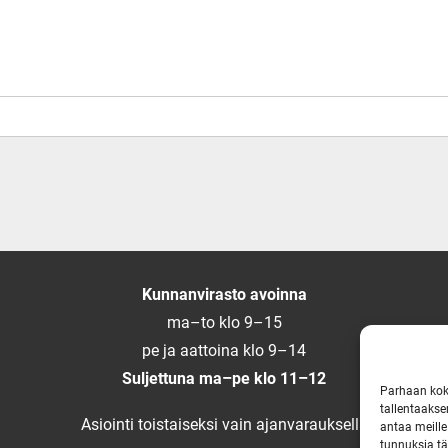
Kunnanvirasto avoinna
ma–to klo 9–15
pe ja aattoina klo 9–14
Suljettuna ma–pe klo 11–12
Parhaan kok
tallentaakse
Asiointi toistaiseksi vain ajanvarauksella
antaa meille
tunnuksia tä