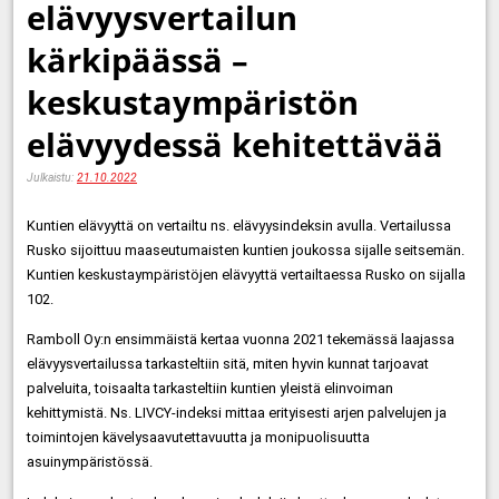
elävyysvertailun
kärkipäässä –
keskustaympäristön
elävyydessä kehitettävää
Julkaistu:
21.10.2022
Kuntien elävyyttä on vertailtu ns. elävyysindeksin avulla. Vertailussa
Rusko sijoittuu maaseutumaisten kuntien joukossa sijalle seitsemän.
Kuntien keskustaympäristöjen elävyyttä vertailtaessa Rusko on sijalla
102.
Ramboll Oy:n ensimmäistä kertaa vuonna 2021 tekemässä laajassa
elävyysvertailussa tarkasteltiin sitä, miten hyvin kunnat tarjoavat
palveluita, toisaalta tarkasteltiin kuntien yleistä elinvoiman
kehittymistä. Ns. LIVCY-indeksi mittaa erityisesti arjen palvelujen ja
toimintojen kävelysaavutettavuutta ja monipuolisuutta
asuinympäristössä.