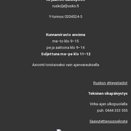
rusko[at]rusko.fi
Y-tunnus 0204524-5
Kunnanvirasto avoinna
ma–to klo 9–15
pe ja aattoina klo 9–14
Suljettuna ma–pe klo 11–12
Asiointi toistaiseksi vain ajanvarauksella
Ruskon yhteystiedot
Tekninen vikapäivystys
Virka-ajan ulkopuolella
puh. 0444 333 555
Saavutettavuusseloste