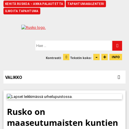
KEHITÄ RUSKOA – ANNA PALAUTETTA
TAPAHTUMAKALENTERI
ILMOITA TAPAHTUMA
Etusivu
Hae:
-
+
Pienennä t
Suurenn
INFO
Kontrasti:
Tekstin koko:
Tiet
Muuta kontrastia
VALIKKO
Rusko on
maaseutumaisten kuntien