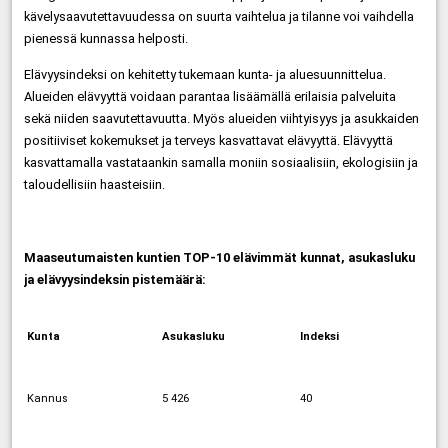
kävelysaavutettavuudessa on suurta vaihtelua ja tilanne voi vaihdella
pienessä kunnassa helposti.
Elävyysindeksi on kehitetty tukemaan kunta- ja aluesuunnittelua.
Alueiden elävyyttä voidaan parantaa lisäämällä erilaisia palveluita
sekä niiden saavutettavuutta. Myös alueiden viihtyisyys ja asukkaiden
positiiviset kokemukset ja terveys kasvattavat elävyyttä. Elävyyttä
kasvattamalla vastataankin samalla moniin sosiaalisiin, ekologisiin ja
taloudellisiin haasteisiin.
Maaseutumaisten kuntien TOP-10 elävimmät kunnat, asukasluku
ja elävyysindeksin pistemäärä:
Kunta
Asukasluku
Indeksi
Kannus
5 426
40