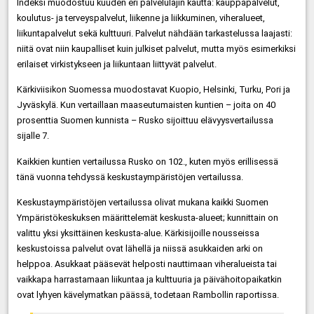
Indeksi muodostuu kuuden eri palvelulajin kautta: kauppapalvelut,
koulutus- ja terveyspalvelut, liikenne ja liikkuminen, viheralueet,
liikuntapalvelut sekä kulttuuri. Palvelut nähdään tarkastelussa laajasti:
niitä ovat niin kaupalliset kuin julkiset palvelut, mutta myös esimerkiksi
erilaiset virkistykseen ja liikuntaan liittyvät palvelut.
Kärkiviisikon Suomessa muodostavat Kuopio, Helsinki, Turku, Pori ja
Jyväskylä. Kun vertaillaan maaseutumaisten kuntien – joita on 40
prosenttia Suomen kunnista – Rusko sijoittuu elävyysvertailussa
sijalle 7.
Kaikkien kuntien vertailussa Rusko on 102., kuten myös erillisessä
tänä vuonna tehdyssä keskustaympäristöjen vertailussa.
Keskustaympäristöjen vertailussa olivat mukana kaikki Suomen
Ympäristökeskuksen määrittelemät keskusta-alueet; kunnittain on
valittu yksi yksittäinen keskusta-alue. Kärkisijoille nousseissa
keskustoissa palvelut ovat lähellä ja niissä asukkaiden arki on
helppoa. Asukkaat pääsevät helposti nauttimaan viheralueista tai
vaikkapa harrastamaan liikuntaa ja kulttuuria ja päivähoitopaikatkin
ovat lyhyen kävelymatkan päässä, todetaan Rambollin raportissa.