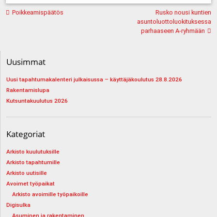
Artikkelien
Poikkeamispäätös
Rusko nousi kuntien
selaus
asuntoluottoluokituksessa
parhaaseen A-ryhmään
Uusimmat
Uusi tapahtumakalenteri julkaisussa – käyttäjäkoulutus 28.8.2026
Rakentamislupa
Kutsuntakuulutus 2026
Kategoriat
Arkisto kuulutuksille
Arkisto tapahtumille
Arkisto uutisille
Avoimet työpaikat
Arkisto avoimille työpaikoille
Digisulka
Asuminen ja rakentaminen