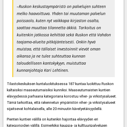
–Ruskon keskustaympäristö on palvelujen suhteen
melko haavoittuva. Yhden tai muutaman palvelun
poissaolo, kuten nyt vaikkapa kirjaston osalta,
saattaa muuttaa tilannetta äkkiä. Tarkoitus on
kuitenkin jatkossa kehittää sekä Ruskon että Vahdon
taajama-alueita pitkäjänteisesti. Onkin hyvä
muistaa, että tällaiset investoinnit vievät oman
aikansa ja ne tulee suhteuttaa kunnan
taloudelliseen kantokykyyn, muistuttaa
kunnanjohtaja Kari Lehtinen.
Tilastokeskuksen kuntaluokituksessa 187 kuntaa luokittuu Ruskon
kaltaisiksi maaseutumaisiksi kunniksi. Maaseutumaisten kuntien
elävyydessä parhaana kategoriana korostuu viher- ja virkistysalueet.
Tämä tarkoittaa, että rakennetun ympäristön viher- ja virkistysalueet
sijaitsevat kohtalaisella, alle 20 minuutin kävelyetäisyydellä.
Pienten kuntien välillä on kuitenkin hajontaa elävyyden eri
kategorioiden välillä. Esimerkiksi kauppa- ja kulttuuripalvelujen