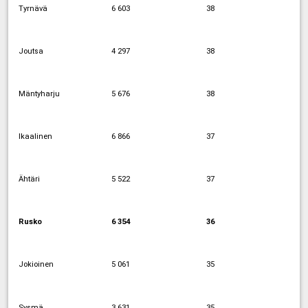
Tyrnävä
6 603
38
Joutsa
4 297
38
Mäntyharju
5 676
38
Ikaalinen
6 866
37
Ähtäri
5 522
37
Rusko
6 354
36
Jokioinen
5 061
35
Sysmä
3 631
35