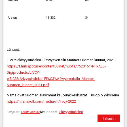
Alavus
11 332
34
Lähteet:
LIVCY-elävyysindeksi. Elävyysvertailu Manner-Suomen kunnat, 2021.
https://f.hubspotusercontent00.net/hubfs/7520151/RFI-ALL-
Digiproducts/LIVCY-
el%C3%A4vyysindeksi_El%C3%A4vyysvertailu_Manner-
Suomen_kunnat_2021.pdf
Nämä ovat Suomen elävimmät kaupunkikeskustat – Kuopio ykkösenä
https://fi.ramboll.com/media/rfi/livcy-2022
Avainsanat:
elävyysindeksi
Kategoriat:
Arkisto uutisille
Takaisin