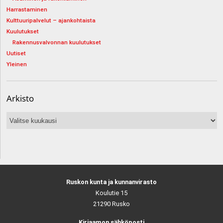
Harrastaminen
Kulttuuripalvelut – ajankohtaista
Kuulutukset
Rakennusvalvonnan kuulutukset
Uutiset
Yleinen
Arkisto
Arkisto
Ruskon kunta ja kunnanvirasto
Koulutie 15
21290 Rusko
Kirjaamon sähköposti